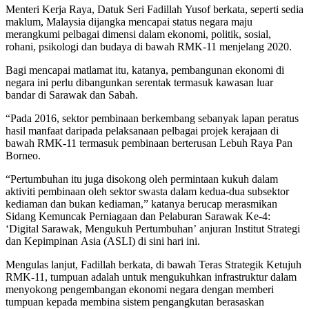
Menteri Kerja Raya, Datuk Seri Fadillah Yusof berkata, seperti sedia
maklum, Malaysia dijangka mencapai status negara maju
merangkumi pelbagai dimensi dalam ekonomi, politik, sosial,
rohani, psikologi dan budaya di bawah RMK-11 menjelang 2020.
Bagi mencapai matlamat itu, katanya, pembangunan ekonomi di
negara ini perlu dibangunkan serentak termasuk kawasan luar
bandar di Sarawak dan Sabah.
“Pada 2016, sektor pembinaan berkembang sebanyak lapan pe­ratus
hasil manfaat daripada pelaksanaan pelbagai projek kerajaan di
bawah RMK-11 termasuk pembinaan berterusan Lebuh Raya Pan
Borneo.
“Pertumbuhan itu juga di­sokong oleh permintaan kukuh dalam
aktiviti pembinaan oleh sektor swasta dalam kedua-dua subsektor
kediaman dan bukan kediaman,” katanya berucap me­rasmikan
Sidang Kemuncak Perniagaan dan Pelaburan Sarawak Ke-4:
‘Digital Sarawak, Me­ngu­kuh Pertumbuhan’ anjuran Institut Strategi
dan Ke­pimpinan Asia (ASLI) di sini hari ini.
Mengulas lanjut, Fadillah ber­kata, di bawah Teras Strategik Ketujuh
RMK-11, tumpuan adalah untuk mengukuhkan infrastruktur dalam
menyokong pengembangan ekonomi negara dengan memberi
tumpuan kepada membina sistem pengangkutan ber­asaskan