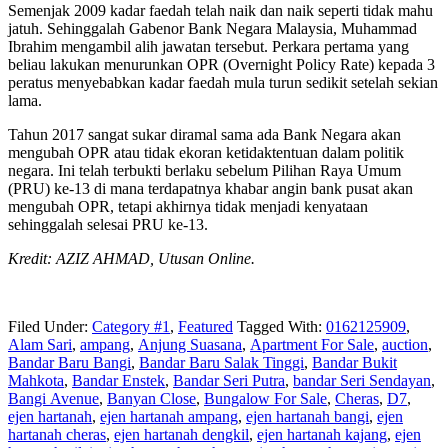
Semenjak 2009 kadar faedah telah naik dan naik seperti tidak mahu
jatuh. Sehinggalah Gabenor Bank Negara Malaysia, Muhammad
Ibrahim mengambil alih jawatan tersebut. Perkara pertama yang
beliau lakukan menurunkan OPR (Overnight Policy Rate) kepada 3
peratus menyebabkan kadar faedah mula turun sedikit setelah sekian
lama.
Tahun 2017 sangat sukar diramal sama ada Bank Negara akan
mengubah OPR atau tidak ekoran ketidaktentuan dalam politik
negara. Ini telah terbukti berlaku sebelum Pilihan Raya Umum
(PRU) ke-13 di mana terdapatnya khabar angin bank pusat akan
mengubah OPR, tetapi akhirnya tidak menjadi kenyataan
sehinggalah selesai PRU ke-13.
Kredit: AZIZ AHMAD, Utusan Online.
Filed Under:
Category #1
,
Featured
Tagged With:
0162125909
,
Alam Sari
,
ampang
,
Anjung Suasana
,
Apartment For Sale
,
auction
,
Bandar Baru Bangi
,
Bandar Baru Salak Tinggi
,
Bandar Bukit
Mahkota
,
Bandar Enstek
,
Bandar Seri Putra
,
bandar Seri Sendayan
,
Bangi Avenue
,
Banyan Close
,
Bungalow For Sale
,
Cheras
,
D7
,
ejen hartanah
,
ejen hartanah ampang
,
ejen hartanah bangi
,
ejen
hartanah cheras
,
ejen hartanah dengkil
,
ejen hartanah kajang
,
ejen