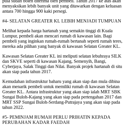
pula sudah boleh diterima oleh pembeli. Tahun 2017 ke atas akan
menyaksikan lebih banyak unit yang ditawarkan dengan keluasan
antara 700 hingga 900 kaki persegi.
#4- SELATAN GREATER KL LEBIH MENJADI TUMPUAN
Melihat kepada harga harta­nah yang semakin tinggi di Kuala
Lumpur, pembeli akan mencari rumah di kawasan lain. Bagi
pembeli yang inginkan rumah-rumah bertanah seperti rumah teres,
mereka ada pilihan yang banyak di kawasan Selatan Greater KL.
Kawasan Selatan Greater KL ini meliputi selatan lebuhraya SILK
dan SKVE seperti di kawasan Kajang, Semenyih, Ba­ngi,
Cyberjaya, Salak Tinggi dan Nilai. Banyak projek hartanah di situ
akan siap pada tahun 2017.
Kemudahan infrastruktur baharu yang akan siap dan mula dibina
akan menarik pembeli untuk memiliki rumah di kawasan Selatan
Greater KL. Antara infrastruktur yang akan siap ialah MRT SBK
Sungai Buloh-Kajang yang akan siap pada pertengahan 2017 dan
MRT SSP Sungai Buloh-Serdang-Putrajaya yang akan siap pada
tahun 2022.
#5- PEMINJAM RUMAH PERLU PRIHATIN KEPADA
PERUBAHAN KADAR FAEDAH