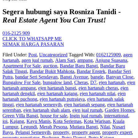
Segera hubungi saya Rosniza Tanidi -
Real Estate Agent You Can Trust!
016-2125 909
CLICK TO WHATSAPP ME
SEMAK HARGA PASARAN
Filed Under:
Post
,
Uncategorized
Tagged With:
0162125909
,
agen
hartanah
,
agen jual rumah
,
Alam Sari
,
ampang
,
Anjung Suasana
,
Apartment For Sale
,
auction
,
Bandar Baru Bangi
,
Bandar Baru
Salak Tinggi
,
Bandar Bukit Mahkota
,
Bandar Enstek
,
Bandar Seri
Putra
,
bandar Seri Sendayan
,
Bangi Avenue
,
bangle
,
Banyan Close
,
Bungalow For Sale
,
bungalow land
,
Cheras
,
D7
,
ejen hartanah
,
ejen
hartanah ampang
,
ejen hartanah bangi
,
ejen hartanah cheras
,
ejen
hartanah dengkil
,
ejen hartanah kajang
,
ejen hartanah nilai
,
ejen
hartanah puchong
,
ejen hartanah putrajaya
,
ejen hartanah salak
tinggi
,
ejen hartanah semenyih
,
ejen hartanah sepang
,
ejen hartanah
seremban
,
ejen hartanah shah alam
,
ejen jual rumah
,
Garden Homes
,
Green Villa Bangi
,
house for sale
,
Ingin jual rumah
,
international
,
ioi
,
Kajang
,
Kayu Manis
,
Kota Seriemas
,
Kota Warisan
,
Kuala
Lumpur
,
Legundi
,
Merab Pesona
,
Mutiara Bangi
,
Nilai
,
Nusari
Bayu
,
Pelangi Semenyih
,
property
,
property agent
,
property expert
,
property negotiator
,
Puchong
,
Putra Damai
,
Putra Kajang
,