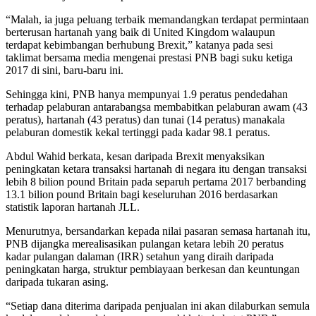
“Malah, ia juga peluang terbaik memandangkan terdapat permintaan
berterusan hartanah yang baik di United Kingdom walaupun
terdapat kebimbangan berhubung Brexit,” katanya pada sesi
taklimat bersama media mengenai prestasi PNB bagi suku ketiga
2017 di sini, baru-baru ini.
Sehingga kini, PNB hanya mempunyai 1.9 peratus pendedahan
terhadap pelaburan antarabangsa membabitkan pelaburan awam (43
peratus), hartanah (43 peratus) dan tunai (14 peratus) manakala
pelaburan domestik kekal tertinggi pada kadar 98.1 peratus.
Abdul Wahid berkata, kesan daripada Brexit menyaksikan
peningkatan ketara transaksi hartanah di negara itu dengan transaksi
lebih 8 bilion pound Britain pada separuh pertama 2017 berbanding
13.1 bilion pound Britain bagi keseluruhan 2016 berdasarkan
statistik laporan hartanah JLL.
Menurutnya, bersandarkan kepada nilai pasaran semasa hartanah itu,
PNB dijangka merealisasikan pulangan ketara lebih 20 peratus
kadar pulangan dalaman (IRR) setahun yang diraih daripada
peningkatan harga, struktur pembiayaan berkesan dan keuntungan
daripada tukaran asing.
“Setiap dana diterima daripada penjualan ini akan dilaburkan semula