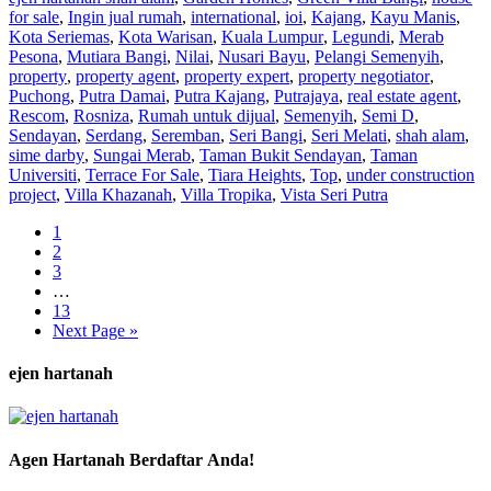
for sale
,
Ingin jual rumah
,
international
,
ioi
,
Kajang
,
Kayu Manis
,
Kota Seriemas
,
Kota Warisan
,
Kuala Lumpur
,
Legundi
,
Merab
Pesona
,
Mutiara Bangi
,
Nilai
,
Nusari Bayu
,
Pelangi Semenyih
,
property
,
property agent
,
property expert
,
property negotiator
,
Puchong
,
Putra Damai
,
Putra Kajang
,
Putrajaya
,
real estate agent
,
Rescom
,
Rosniza
,
Rumah untuk dijual
,
Semenyih
,
Semi D
,
Sendayan
,
Serdang
,
Seremban
,
Seri Bangi
,
Seri Melati
,
shah alam
,
sime darby
,
Sungai Merab
,
Taman Bukit Sendayan
,
Taman
Universiti
,
Terrace For Sale
,
Tiara Heights
,
Top
,
under construction
project
,
Villa Khazanah
,
Villa Tropika
,
Vista Seri Putra
1
2
3
…
13
Next Page »
ejen hartanah
Agen Hartanah Berdaftar Anda!