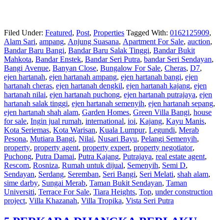
Filed Under:
Featured
,
Post
,
Properties
Tagged With:
0162125909
,
Alam Sari
,
ampang
,
Anjung Suasana
,
Apartment For Sale
,
auction
,
Bandar Baru Bangi
,
Bandar Baru Salak Tinggi
,
Bandar Bukit
Mahkota
,
Bandar Enstek
,
Bandar Seri Putra
,
bandar Seri Sendayan
,
Bangi Avenue
,
Banyan Close
,
Bungalow For Sale
,
Cheras
,
D7
,
ejen hartanah
,
ejen hartanah ampang
,
ejen hartanah bangi
,
ejen
hartanah cheras
,
ejen hartanah dengkil
,
ejen hartanah kajang
,
ejen
hartanah nilai
,
ejen hartanah puchong
,
ejen hartanah putrajaya
,
ejen
hartanah salak tinggi
,
ejen hartanah semenyih
,
ejen hartanah sepang
,
ejen hartanah shah alam
,
Garden Homes
,
Green Villa Bangi
,
house
for sale
,
Ingin jual rumah
,
international
,
ioi
,
Kajang
,
Kayu Manis
,
Kota Seriemas
,
Kota Warisan
,
Kuala Lumpur
,
Legundi
,
Merab
Pesona
,
Mutiara Bangi
,
Nilai
,
Nusari Bayu
,
Pelangi Semenyih
,
property
,
property agent
,
property expert
,
property negotiator
,
Puchong
,
Putra Damai
,
Putra Kajang
,
Putrajaya
,
real estate agent
,
Rescom
,
Rosniza
,
Rumah untuk dijual
,
Semenyih
,
Semi D
,
Sendayan
,
Serdang
,
Seremban
,
Seri Bangi
,
Seri Melati
,
shah alam
,
sime darby
,
Sungai Merab
,
Taman Bukit Sendayan
,
Taman
Universiti
,
Terrace For Sale
,
Tiara Heights
,
Top
,
under construction
project
,
Villa Khazanah
,
Villa Tropika
,
Vista Seri Putra