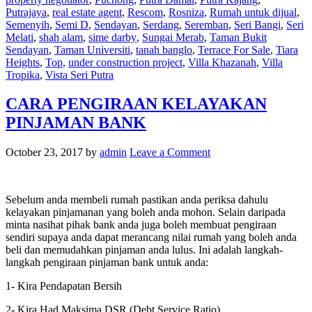
Putrajaya
,
real estate agent
,
Rescom
,
Rosniza
,
Rumah untuk dijual
,
Semenyih
,
Semi D
,
Sendayan
,
Serdang
,
Seremban
,
Seri Bangi
,
Seri
Melati
,
shah alam
,
sime darby
,
Sungai Merab
,
Taman Bukit
Sendayan
,
Taman Universiti
,
tanah banglo
,
Terrace For Sale
,
Tiara
Heights
,
Top
,
under construction project
,
Villa Khazanah
,
Villa
Tropika
,
Vista Seri Putra
CARA PENGIRAAN KELAYAKAN
PINJAMAN BANK
October 23, 2017
by
admin
Leave a Comment
Sebelum anda membeli rumah pastikan anda periksa dahulu
kelayakan pinjamanan yang boleh anda mohon. Selain daripada
minta nasihat pihak bank anda juga boleh membuat pengiraan
sendiri supaya anda dapat merancang nilai rumah yang boleh anda
beli dan memudahkan pinjaman anda lulus. Ini adalah langkah-
langkah pengiraan pinjaman bank untuk anda:
1- Kira Pendapatan Bersih
2- Kira Had Maksima DSR (Debt Service Ratio)