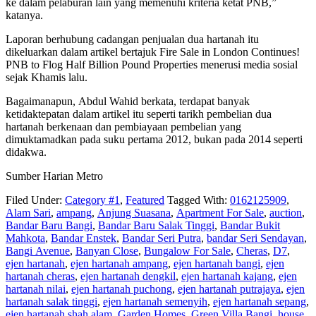
ke dalam pelaburan lain yang memenuhi kriteria ketat PNB,”
katanya.
Laporan berhubung cadangan penjualan dua hartanah itu
dikeluarkan dalam artikel bertajuk Fire Sale in London Continues!
PNB to Flog Half Billion Pound Properties menerusi media sosial
sejak Khamis lalu.
Bagaimanapun, Abdul Wahid berkata, terdapat banyak
ketidaktepatan dalam artikel itu seperti tarikh pembelian dua
hartanah berkenaan dan pembiayaan pembelian yang
dimuktamadkan pada suku pertama 2012, bukan pada 2014 seperti
didakwa.
Sumber Harian Metro
Filed Under:
Category #1
,
Featured
Tagged With:
0162125909
,
Alam Sari
,
ampang
,
Anjung Suasana
,
Apartment For Sale
,
auction
,
Bandar Baru Bangi
,
Bandar Baru Salak Tinggi
,
Bandar Bukit
Mahkota
,
Bandar Enstek
,
Bandar Seri Putra
,
bandar Seri Sendayan
,
Bangi Avenue
,
Banyan Close
,
Bungalow For Sale
,
Cheras
,
D7
,
ejen hartanah
,
ejen hartanah ampang
,
ejen hartanah bangi
,
ejen
hartanah cheras
,
ejen hartanah dengkil
,
ejen hartanah kajang
,
ejen
hartanah nilai
,
ejen hartanah puchong
,
ejen hartanah putrajaya
,
ejen
hartanah salak tinggi
,
ejen hartanah semenyih
,
ejen hartanah sepang
,
ejen hartanah shah alam
,
Garden Homes
,
Green Villa Bangi
,
house