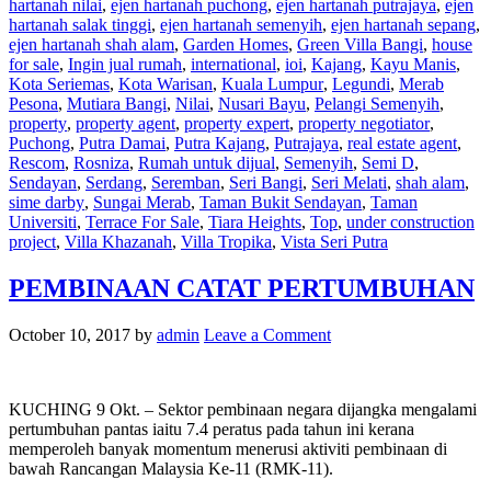
hartanah nilai
,
ejen hartanah puchong
,
ejen hartanah putrajaya
,
ejen
hartanah salak tinggi
,
ejen hartanah semenyih
,
ejen hartanah sepang
,
ejen hartanah shah alam
,
Garden Homes
,
Green Villa Bangi
,
house
for sale
,
Ingin jual rumah
,
international
,
ioi
,
Kajang
,
Kayu Manis
,
Kota Seriemas
,
Kota Warisan
,
Kuala Lumpur
,
Legundi
,
Merab
Pesona
,
Mutiara Bangi
,
Nilai
,
Nusari Bayu
,
Pelangi Semenyih
,
property
,
property agent
,
property expert
,
property negotiator
,
Puchong
,
Putra Damai
,
Putra Kajang
,
Putrajaya
,
real estate agent
,
Rescom
,
Rosniza
,
Rumah untuk dijual
,
Semenyih
,
Semi D
,
Sendayan
,
Serdang
,
Seremban
,
Seri Bangi
,
Seri Melati
,
shah alam
,
sime darby
,
Sungai Merab
,
Taman Bukit Sendayan
,
Taman
Universiti
,
Terrace For Sale
,
Tiara Heights
,
Top
,
under construction
project
,
Villa Khazanah
,
Villa Tropika
,
Vista Seri Putra
PEMBINAAN CATAT PERTUMBUHAN
October 10, 2017
by
admin
Leave a Comment
KUCHING 9 Okt. – Sektor pembinaan negara dijangka mengalami
pertumbuhan pantas iaitu 7.4 peratus pada tahun ini kerana
memperoleh banyak momentum menerusi aktiviti pembinaan di
bawah Rancangan Malaysia Ke-11 (RMK-11).