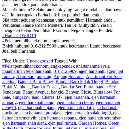
atas – tertakluk pada risiko bank.
Menarik bukan? Selain rate bank yang sangat rendah sekitar bawah
4%. Ini merupakan berita baik buat pembeli dan penjual.
Sila rebut peluang keemasan untuk pemilikan Hartanah anda…
Perutusan Khas Perdana Menteri, Tan Sri Muhyiddin Yassin
mengenai Pelan Pemulihan Ekonomi Negara Jangka Pendek.
#HapusCOVID19
#Pelanpemulihanekonomijangkapendek
Boleh hubungi 016-212 5909 untuk keterangan Lanjut berkenaan
Jual beli Hartanah
Filed Under:
Uncategorized
Tagged With:
#Pelanpemulihanekonomijangkapendek #hartanahmalaysia
#jualhartnah #ejenhartanah
,
0162125909
,
agen hartanah
,
agen jual
rumah
,
Alam Sari
,
ampang
,
Anjung Suasana
,
Apartment For Sale
,
auction
,
Bandar Baru Bangi
,
Bandar Baru Salak Tinggi
,
Bandar
Bukit Mahkota
,
Bandar Enstek
,
Bandar Seri Putra
,
bandar Seri
Sendayan
,
Bangi Avenue
,
bangle
,
Banyan Close
,
Bungalow For
Sale
,
bungalow land
,
Cheras
,
D7
,
ejen hartanah
,
ejen hartanah
ampang
,
ejen hartanah bangi
,
ejen hartanah cheras
,
ejen hartanah
dengkil
,
ejen hartanah kajang
,
ejen hartanah nilai
,
ejen hartanah
puchong
,
ejen hartanah putrajaya
,
ejen hartanah salak tinggi
,
ejen
hartanah semenyih
,
ejen hartanah sepang
,
ejen hartanah seremban
,
ejen hartanah shah alam
,
ejen jual rumah
,
Garden Homes
,
Green
Villa Bangi
,
house for sale
,
Ingin jual rumah
,
international
,
ioi
,