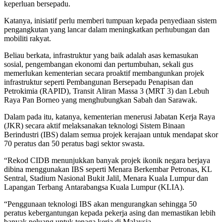
keperluan bersepadu.
Katanya, inisiatif perlu memberi tumpuan kepada penyediaan sistem
pengangkutan yang lancar dalam meningkatkan perhubu­ngan dan
mobiliti rakyat.
Beliau berkata, infrastruktur yang baik adalah asas kemasukan
sosial, pengembangan ekonomi dan pertumbuhan, sekali gus
memerlukan kementerian secara proaktif membangunkan projek
infrastruktur seperti Pembangunan Bersepadu Penapisan dan
Petrokimia (RAPID), Transit Ali­ran Massa 3 (MRT 3) dan Lebuh
Raya Pan Borneo yang menghubungkan Sabah dan Sarawak.
Dalam pada itu, katanya, kementerian menerusi Jabatan Kerja Raya
(JKR) secara aktif melaksanakan teknologi Sistem Binaan
Berindustri (IBS) dalam semua projek kerajaan untuk mendapat skor
70 peratus dan 50 peratus bagi sektor swasta.
“Rekod CIDB menunjukkan banyak projek ikonik negara berjaya
dibina menggunakan IBS seperti Menara Berkembar Petronas, KL
Sentral, Stadium Nasional Bukit Jalil, Menara Kuala Lumpur dan
Lapangan Terbang Antarabangsa Kuala Lumpur (KLIA).
“Penggunaan teknologi IBS akan mengurangkan sehingga 50
peratus kebergantungan kepada pekerja asing dan memastikan lebih
banyak peluang untuk tenaga kerja di Malaysia.