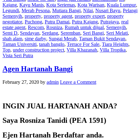
Kajang
,
Kayu Manis
,
Kota Seriemas
,
Kota Warisan
,
Kuala Lumpur
,
Legundi
,
Merab Pesona
,
Mutiara Bangi
,
Nilai
,
Nusari Bayu
,
Pelangi
Semenyih
,
property
,
property agent
,
property expert
,
property
negotiator
,
Puchong
,
Putra Damai
,
Putra Kajang
,
Putrajaya
,
real
estate agent
,
Rescom
,
Rosniza
,
Rumah untuk dijual
,
Semenyih
,
Semi D
,
Sendayan
,
Serdang
,
Seremban
,
Seri Bangi
,
Seri Melati
,
shah alam
,
sime darby
,
Sungai Merab
,
Taman Bukit Sendayan
,
Taman Universiti
,
tanah banglo
,
Terrace For Sale
,
Tiara Heights
,
Top
,
under construction project
,
Villa Khazanah
,
Villa Tropika
,
Vista Seri Putra
Agen Hartanah Bangi
February 27, 2020
by
admin
Leave a Comment
INGIN JUAL HARTANAH ANDA?
Saya Rosniza Tanidi (PEA 1591)
Ejen Hartanah Berdaftar anda.