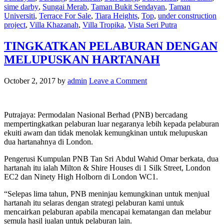
sime darby
,
Sungai Merab
,
Taman Bukit Sendayan
,
Taman
Universiti
,
Terrace For Sale
,
Tiara Heights
,
Top
,
under construction
project
,
Villa Khazanah
,
Villa Tropika
,
Vista Seri Putra
TINGKATKAN PELABURAN DENGAN
MELUPUSKAN HARTANAH
October 2, 2017
by
admin
Leave a Comment
Putrajaya: Permodalan Nasional Berhad (PNB) bercadang
mempertingkatkan pelaburan luar negaranya lebih kepada pelaburan
ekuiti awam dan tidak menolak kemungkinan untuk melupuskan
dua hartanahnya di London.
Pengerusi Kumpulan PNB Tan Sri Abdul Wahid Omar berkata, dua
hartanah itu ialah Milton & Shire Houses di 1 Silk Street, London
EC2 dan Ninety High Holborn di London WC1.
“Selepas lima tahun, PNB meninjau kemungkinan untuk menjual
hartanah itu selaras dengan strategi pelaburan kami untuk
mencairkan pelaburan apabila mencapai kematangan dan melabur
semula hasil jualan untuk pelaburan lain.