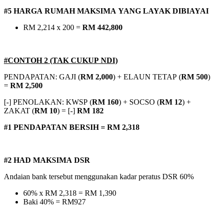
#5 HARGA RUMAH MAKSIMA YANG LAYAK DIBIAYAI
RM 2,214 x 200 =
RM 442,800
#CONTOH 2 (TAK CUKUP NDI)
PENDAPATAN: GAJI (
RM 2,000
) + ELAUN TETAP (
RM 500
)
=
RM 2,500
[-] PENOLAKAN: KWSP (
RM 160
) + SOCSO (
RM 12
) +
ZAKAT (
RM 10
) = [-]
RM 182
#1 PENDAPATAN BERSIH = RM 2,318
#2 HAD MAKSIMA DSR
Andaian bank tersebut menggunakan kadar peratus DSR 60%
60% x RM 2,318 = RM 1,390
Baki 40% = RM927