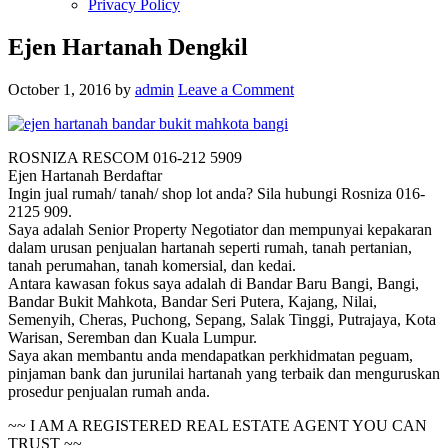
Privacy Policy
Ejen Hartanah Dengkil
October 1, 2016
by
admin
Leave a Comment
ROSNIZA RESCOM 016-212 5909
Ejen Hartanah Berdaftar
Ingin jual rumah/ tanah/ shop lot anda? Sila hubungi Rosniza 016-
2125 909.
Saya adalah Senior Property Negotiator dan mempunyai kepakaran
dalam urusan penjualan hartanah seperti rumah, tanah pertanian,
tanah perumahan, tanah komersial, dan kedai.
Antara kawasan fokus saya adalah di Bandar Baru Bangi, Bangi,
Bandar Bukit Mahkota, Bandar Seri Putera, Kajang, Nilai,
Semenyih, Cheras, Puchong, Sepang, Salak Tinggi, Putrajaya, Kota
Warisan, Seremban dan Kuala Lumpur.
Saya akan membantu anda mendapatkan perkhidmatan peguam,
pinjaman bank dan jurunilai hartanah yang terbaik dan menguruskan
prosedur penjualan rumah anda.
~~ I AM A REGISTERED REAL ESTATE AGENT YOU CAN
TRUST ~~