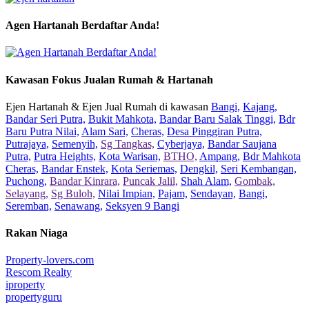
Agen Hartanah Berdaftar Anda!
Kawasan Fokus Jualan Rumah & Hartanah
Ejen Hartanah & Ejen Jual Rumah di kawasan
Bangi,
Kajang,
Bandar Seri Putra,
Bukit Mahkota,
Bandar Baru Salak Tinggi,
Bdr
Baru Putra Nilai,
Alam Sari,
Cheras,
Desa Pinggiran Putra,
Putrajaya,
Semenyih,
Sg Tangkas,
Cyberjaya,
Bandar Saujana
Putra,
Putra Heights,
Kota Warisan,
BTHO,
Ampang,
Bdr Mahkota
Cheras,
Bandar Enstek,
Kota Seriemas,
Dengkil,
Seri Kembangan,
Puchong,
Bandar Kinrara,
Puncak Jalil,
Shah Alam,
Gombak,
Selayang,
Sg Buloh,
Nilai Impian,
Pajam,
Sendayan,
Bangi,
Seremban,
Senawang,
Seksyen 9 Bangi
Rakan Niaga
Property-lovers.com
Rescom Realty
iproperty
propertyguru