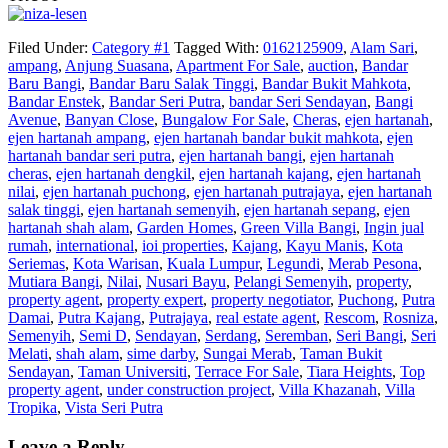
Filed Under:
Category #1
Tagged With:
0162125909
,
Alam Sari
,
ampang
,
Anjung Suasana
,
Apartment For Sale
,
auction
,
Bandar
Baru Bangi
,
Bandar Baru Salak Tinggi
,
Bandar Bukit Mahkota
,
Bandar Enstek
,
Bandar Seri Putra
,
bandar Seri Sendayan
,
Bangi
Avenue
,
Banyan Close
,
Bungalow For Sale
,
Cheras
,
ejen hartanah
,
ejen hartanah ampang
,
ejen hartanah bandar bukit mahkota
,
ejen
hartanah bandar seri putra
,
ejen hartanah bangi
,
ejen hartanah
cheras
,
ejen hartanah dengkil
,
ejen hartanah kajang
,
ejen hartanah
nilai
,
ejen hartanah puchong
,
ejen hartanah putrajaya
,
ejen hartanah
salak tinggi
,
ejen hartanah semenyih
,
ejen hartanah sepang
,
ejen
hartanah shah alam
,
Garden Homes
,
Green Villa Bangi
,
Ingin jual
rumah
,
international
,
ioi properties
,
Kajang
,
Kayu Manis
,
Kota
Seriemas
,
Kota Warisan
,
Kuala Lumpur
,
Legundi
,
Merab Pesona
,
Mutiara Bangi
,
Nilai
,
Nusari Bayu
,
Pelangi Semenyih
,
property
,
property agent
,
property expert
,
property negotiator
,
Puchong
,
Putra
Damai
,
Putra Kajang
,
Putrajaya
,
real estate agent
,
Rescom
,
Rosniza
,
Semenyih
,
Semi D
,
Sendayan
,
Serdang
,
Seremban
,
Seri Bangi
,
Seri
Melati
,
shah alam
,
sime darby
,
Sungai Merab
,
Taman Bukit
Sendayan
,
Taman Universiti
,
Terrace For Sale
,
Tiara Heights
,
Top
property agent
,
under construction project
,
Villa Khazanah
,
Villa
Tropika
,
Vista Seri Putra
Leave a Reply