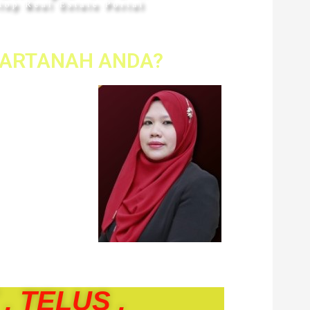
HARTANAH ANDA?
i (PEA
tar anda.
ruskan
yewaan
an lebih
fesional.
. TELUS .