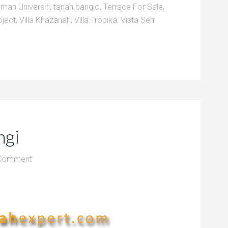
man Universiti
,
tanah banglo
,
Terrace For Sale
,
oject
,
Villa Khazanah
,
Villa Tropika
,
Vista Seri
ngi
 Comment