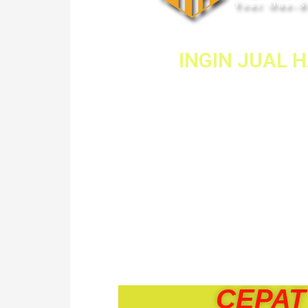
INGIN JUAL 
Saya Rosniza Tanid
1591)
Ejen Hartanah Berdaf
Membantu mengu
penjualan dan pen
Hartanah anda deng
Cepat, Mudah dan Pro
CEPAT 