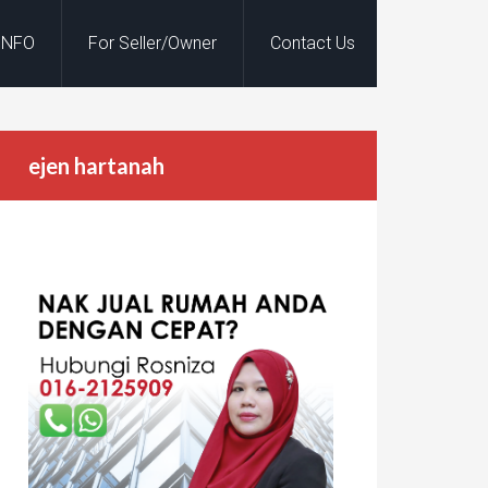
INFO
For Seller/Owner
Contact Us
ejen hartanah