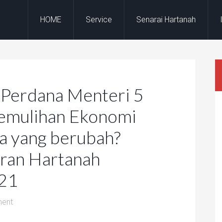
HOME
Service
Senarai Hartanah
Perdana Menteri 5
Pemulihan Ekonomi
a yang berubah?
aran Hartanah
021
ent