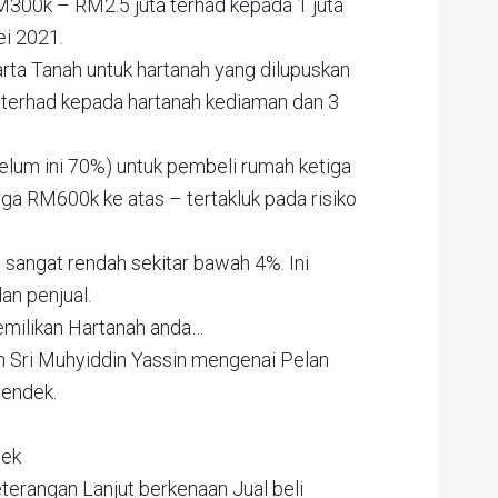
300k – RM2.5 juta terhad kepada 1 juta
i 2021.
rta Tanah untuk hartanah yang dilupuskan
 terhad kepada hartanah kediaman dan 3
lum ini 70%) untuk pembeli rumah ketiga
ga RM600k ke atas – tertakluk pada risiko
 sangat rendah sekitar bawah 4%. Ini
an penjual.
emilikan Hartanah anda…
n Sri Muhyiddin Yassin mengenai Pelan
endek.
dek
terangan Lanjut berkenaan Jual beli