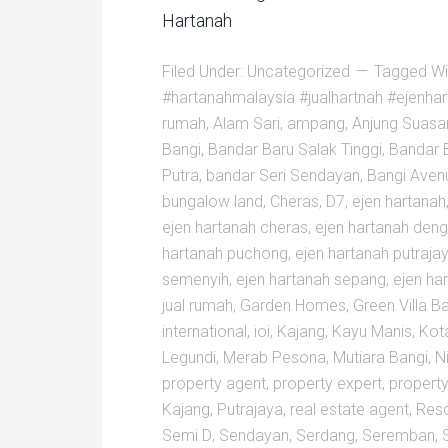
Hartanah
Filed Under:
Uncategorized
Tagged Wi
#hartanahmalaysia #jualhartnah #ejenha
rumah
,
Alam Sari
,
ampang
,
Anjung Suasa
Bangi
,
Bandar Baru Salak Tinggi
,
Bandar 
Putra
,
bandar Seri Sendayan
,
Bangi Aven
bungalow land
,
Cheras
,
D7
,
ejen hartanah
ejen hartanah cheras
,
ejen hartanah dengk
hartanah puchong
,
ejen hartanah putraja
semenyih
,
ejen hartanah sepang
,
ejen ha
jual rumah
,
Garden Homes
,
Green Villa B
international
,
ioi
,
Kajang
,
Kayu Manis
,
Kot
Legundi
,
Merab Pesona
,
Mutiara Bangi
,
Ni
property agent
,
property expert
,
property
Kajang
,
Putrajaya
,
real estate agent
,
Res
Semi D
,
Sendayan
,
Serdang
,
Seremban
,