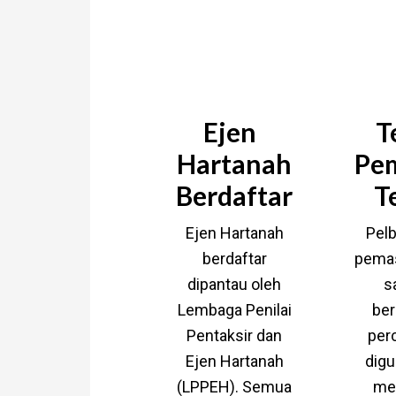
Bagaimana saya b
harta
Ejen
T
Hartanah
Pe
Berdaftar
T
Ejen Hartanah
Pelbag
berdaftar
pemas
dipantau oleh
s
Lembaga Penilai
ber
Pentaksir dan
per
Ejen Hartanah
digu
(LPPEH). Semua
me