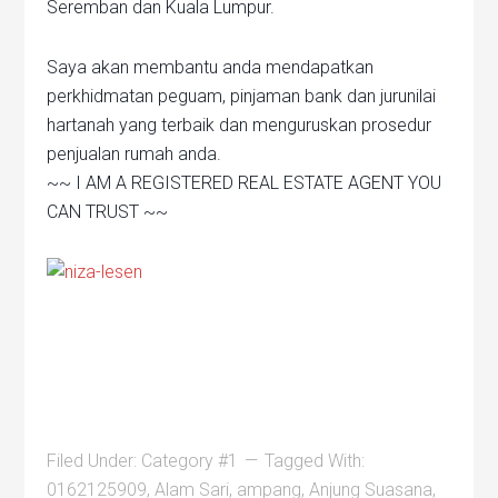
Seremban dan Kuala Lumpur.
Saya akan membantu anda mendapatkan
perkhidmatan peguam, pinjaman bank dan jurunilai
hartanah yang terbaik dan menguruskan prosedur
penjualan rumah anda.
~~ I AM A REGISTERED REAL ESTATE AGENT YOU
CAN TRUST ~~
Filed Under:
Category #1
Tagged With:
0162125909
,
Alam Sari
,
ampang
,
Anjung Suasana
,