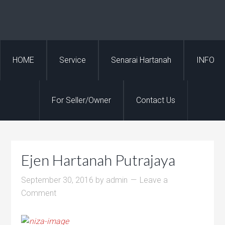
HOME
Service
Senarai Hartanah
INFO
For Seller/Owner
Contact Us
Ejen Hartanah Putrajaya
September 30, 2016
by
admin
Leave a
Comment