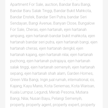
Apartment For Sale
,
auction
,
Bandar Baru Bangi
,
Bandar Baru Salak Tinggi
,
Bandar Bukit Mahkota
,
Bandar Enstek
,
Bandar Seri Putra
,
bandar Seri
Sendayan
,
Bangi Avenue
,
Banyan Close
,
Bungalow
For Sale
,
Cheras
,
ejen hartanah
,
ejen hartanah
ampang
,
ejen hartanah bandar bukit mahkota
,
ejen
hartanah bandar seri putra
,
ejen hartanah bangi
,
ejen
hartanah cheras
,
ejen hartanah dengkil
,
ejen
hartanah kajang
,
ejen hartanah nilai
,
ejen hartanah
puchong
,
ejen hartanah putrajaya
,
ejen hartanah
salak tinggi
,
ejen hartanah semenyih
,
ejen hartanah
sepang
,
ejen hartanah shah alam
,
Garden Homes
,
Green Villa Bangi
,
Ingin jual rumah
,
international
,
ioi
,
Kajang
,
Kayu Manis
,
Kota Seriemas
,
Kota Warisan
,
Kuala Lumpur
,
Legundi
,
Merab Pesona
,
Mutiara
Bangi
,
Nilai
,
Nusari Bayu
,
Pelangi Semenyih
,
property
,
property agent
,
property expert
,
property