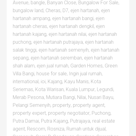
Avenue
,
bangle
,
Banyan Close
,
Bungalow For Sale
,
bungalow land
,
Cheras
,
D7
,
ejen hartanah
,
ejen
hartanah ampang
,
ejen hartanah bangi
,
ejen
hartanah cheras
,
ejen hartanah dengkil
,
ejen
hartanah kajang
,
ejen hartanah nilai
,
ejen hartanah
puchong
,
ejen hartanah putrajaya
,
ejen hartanah
salak tinggi
,
ejen hartanah semenyih
,
ejen hartanah
sepang
,
ejen hartanah seremban
,
ejen hartanah
shah alam
,
ejen jual rumah
,
Garden Homes
,
Green
Villa Bangi
,
house for sale
,
Ingin jual rumah
,
international
,
ioi
,
Kajang
,
Kayu Manis
,
Kota
Seriemas
,
Kota Warisan
,
Kuala Lumpur
,
Legundi
,
Merab Pesona
,
Mutiara Bangi
,
Nilai
,
Nusari Bayu
,
Pelangi Semenyih
,
property
,
property agent
,
property expert
,
property negotiator
,
Puchong
,
Putra Damai
,
Putra Kajang
,
Putrajaya
,
real estate
agent
,
Rescom
,
Rosniza
,
Rumah untuk dijual
,