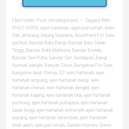
Filed Under:
Post
,
Uncategorized
Tagged With:
0162125909
,
agen hartanah
,
agen jual rumah
,
Alam
Sari
,
ampang
,
Anjung Suasana
,
Apartment For Sale
,
auction
,
Bandar Baru Bangi
,
Bandar Baru Salak
Tinggi
,
Bandar Bukit Mahkota
,
Bandar Enstek
,
Bandar Seri Putra
,
bandar Seri Sendayan
,
Bangi
Avenue
,
bangle
,
Banyan Close
,
Bungalow For Sale
,
bungalow land
,
Cheras
,
D7
,
ejen hartanah
,
ejen
hartanah ampang
,
ejen hartanah bangi
,
ejen
hartanah cheras
,
ejen hartanah dengkil
,
ejen
hartanah kajang
,
ejen hartanah nilai
,
ejen hartanah
puchong
,
ejen hartanah putrajaya
,
ejen hartanah
salak tinggi
,
ejen hartanah semenyih
,
ejen hartanah
sepang
,
ejen hartanah seremban
,
ejen hartanah
shah alam
,
ejen jual rumah
,
Garden Homes
,
Green