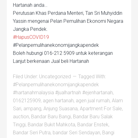
Hartanah anda…
Perutusan Khas Perdana Menteri, Tan Sri Muhyiddin
Yassin mengenai Pelan Pemulihan Ekonomi Negara
Jangka Pendek.
#HapusCOVID19
#Pelanpemulihanekonomijangkapendek
Boleh hubungi 016-212 5909 untuk keterangan
Lanjut berkenaan Jual beli Hartanah
Filed Under:
Uncategorized
Tagged With:
#Pelanpemulihanekonomijangkapendek
#hartanahmalaysia #jualhartnah #ejenhartanah
,
0162125909
,
agen hartanah
,
agen jual rumah
,
Alam
Sari
,
ampang
,
Anjung Suasana
,
Apartment For Sale
,
auction
,
Bandar Baru Bangi
,
Bandar Baru Salak
Tinggi
,
Bandar Bukit Mahkota
,
Bandar Enstek
,
Bandar Seri Putra
,
bandar Seri Sendayan
,
Bangi