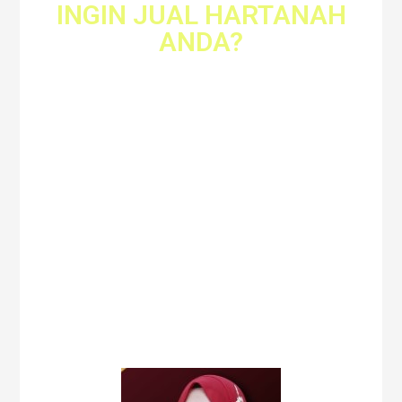
INGIN JUAL HARTANAH
ANDA?
Saya Rosniza Tanidi (PEA
1591)
Ejen Hartanah Berdaftar
anda. Membantu
menguruskan penjualan
dan penyewaan Hartanah
anda dengan lebih Cepat,
Mudah dan Profesional.