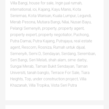
Villa Bangi
,
house for sale
,
Ingin jual rumah
,
international
,
ioi
,
Kajang
,
Kayu Manis
,
Kota
Seriemas
,
Kota Warisan
,
Kuala Lumpur
,
Legundi
,
Merab Pesona
,
Mutiara Bangi
,
Nilai
,
Nusari Bayu
,
Pelangi Semenyih
,
property
,
property agent
,
property expert
,
property negotiator
,
Puchong
,
Putra Damai
,
Putra Kajang
,
Putrajaya
,
real estate
agent
,
Rescom
,
Rosniza
,
Rumah untuk dijual
,
Semenyih
,
Semi D
,
Sendayan
,
Serdang
,
Seremban
,
Seri Bangi
,
Seri Melati
,
shah alam
,
sime darby
,
Sungai Merab
,
Taman Bukit Sendayan
,
Taman
Universiti
,
tanah banglo
,
Terrace For Sale
,
Tiara
Heights
,
Top
,
under construction project
,
Villa
Khazanah
,
Villa Tropika
,
Vista Seri Putra