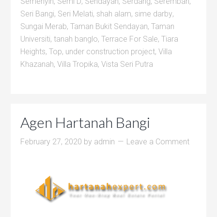
Semenyih
,
Semi D
,
Sendayan
,
Serdang
,
Seremban
,
Seri Bangi
,
Seri Melati
,
shah alam
,
sime darby
,
Sungai Merab
,
Taman Bukit Sendayan
,
Taman
Universiti
,
tanah banglo
,
Terrace For Sale
,
Tiara
Heights
,
Top
,
under construction project
,
Villa
Khazanah
,
Villa Tropika
,
Vista Seri Putra
Agen Hartanah Bangi
February 27, 2020
by
admin
Leave a Comment