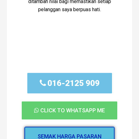
ditambah nilai bagi memastikan setiap
pelanggan saya berpuas hati.
Segera hubungi saya
Rosniza Tanidi -
Real
Estate Agent You Can
Trust!
016-2125 909
CLICK TO WHATSAPP ME
SEMAK HARGA PASARAN