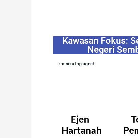
Kawasan Fokus: Se
Negeri Semb
rosniza top agent
Bagaimana saya b
harta
Ejen
T
Hartanah
Pe