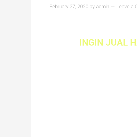
February 27, 2020
by
admin
Leave a
INGIN JUAL 
Saya Rosniza Tanid
1591)
Ejen Hartanah Berdaf
Membantu mengu
penjualan dan pen
Hartanah anda deng
Cepat, Mudah dan Pro