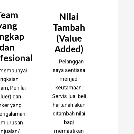
Team
Nilai
yang
Tambah
ngkap
(Value
dan
Added)
fesional
Pelanggan
saya sentiasa
mempunyai
menjadi
angkaian
keutamaan.
am, Penilai
Servis jual beli
aluer) dan
hartanah akan
nker yang
ditambah nilai
pengalaman
bagi
am urusan
memastikan
njualan/