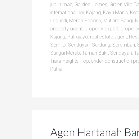
jual rumah
,
Garden Homes
,
Green Villa B
international
,
ioi
,
Kajang
,
Kayu Manis
,
Kot
Legundi
,
Merab Pesona
,
Mutiara Bangi
,
Ni
property agent
,
property expert
,
property
Kajang
,
Putrajaya
,
real estate agent
,
Res
Semi D
,
Sendayan
,
Serdang
,
Seremban
,
Sungai Merab
,
Taman Bukit Sendayan
,
Ta
Tiara Heights
,
Top
,
under construction pr
Putra
Agen Hartanah Ba