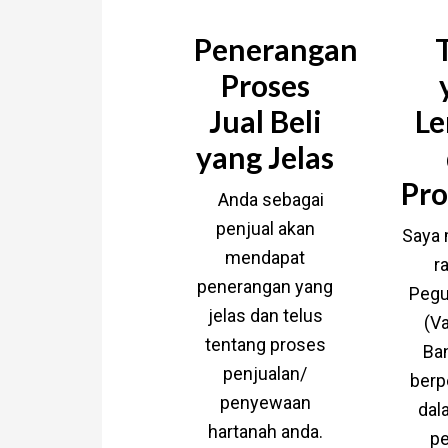
Penerangan
Proses
Jual Beli
Le
yang Jelas
Pro
Anda sebagai
penjual akan
Saya 
mendapat
r
penerangan yang
Pegu
jelas dan telus
(V
tentang proses
Ba
penjualan/
ber
penyewaan
dal
hartanah anda.
pe