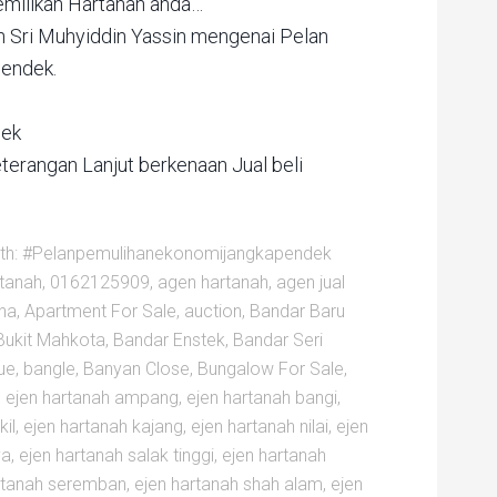
emilikan Hartanah anda…
n Sri Muhyiddin Yassin mengenai Pelan
endek.
dek
terangan Lanjut berkenaan Jual beli
th:
#Pelanpemulihanekonomijangkapendek
rtanah
,
0162125909
,
agen hartanah
,
agen jual
na
,
Apartment For Sale
,
auction
,
Bandar Baru
Bukit Mahkota
,
Bandar Enstek
,
Bandar Seri
ue
,
bangle
,
Banyan Close
,
Bungalow For Sale
,
,
ejen hartanah ampang
,
ejen hartanah bangi
,
il
,
ejen hartanah kajang
,
ejen hartanah nilai
,
ejen
ya
,
ejen hartanah salak tinggi
,
ejen hartanah
rtanah seremban
,
ejen hartanah shah alam
,
ejen