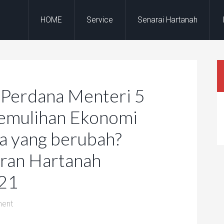
HOME
Service
Senarai Hartanah
Perdana Menteri 5
Pemulihan Ekonomi
a yang berubah?
aran Hartanah
021
ent