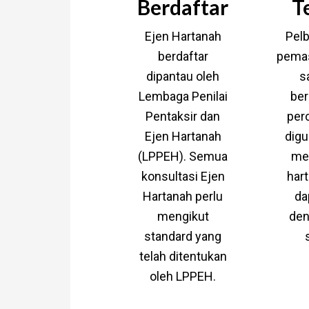
Berdaftar
T
Ejen Hartanah
Pelbag
berdaftar
pemas
dipantau oleh
s
Lembaga Penilai
ber
Pentaksir dan
per
Ejen Hartanah
digu
(LPPEH). Semua
me
konsultasi Ejen
har
Hartanah perlu
da
mengikut
den
standard yang
telah ditentukan
oleh LPPEH.