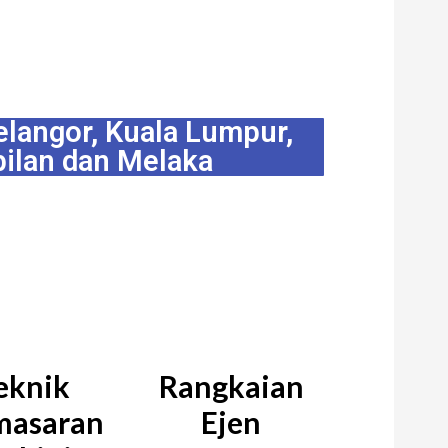
langor, Kuala Lumpur,
ilan dan Melaka
oleh membantu menjual
nah anda?
eknik
Rangkaian
masaran
Ejen