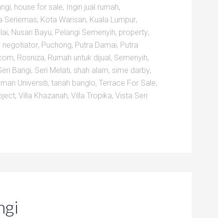
angi
,
house for sale
,
Ingin jual rumah
,
a Seriemas
,
Kota Warisan
,
Kuala Lumpur
,
lai
,
Nusari Bayu
,
Pelangi Semenyih
,
property
,
 negotiator
,
Puchong
,
Putra Damai
,
Putra
com
,
Rosniza
,
Rumah untuk dijual
,
Semenyih
,
Seri Bangi
,
Seri Melati
,
shah alam
,
sime darby
,
man Universiti
,
tanah banglo
,
Terrace For Sale
,
oject
,
Villa Khazanah
,
Villa Tropika
,
Vista Seri
ngi