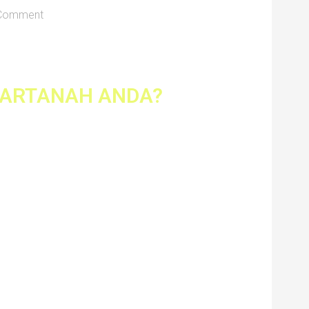
 Comment
HARTANAH ANDA?
i (PEA
tar anda.
ruskan
yewaan
an lebih
fesional.