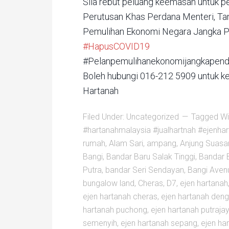
Sila rebut peluang keemasan untuk p
Perutusan Khas Perdana Menteri, Ta
Pemulihan Ekonomi Negara Jangka P
#HapusCOVID19
#Pelanpemulihanekonomijangkapen
Boleh hubungi 016-212 5909 untuk ke
Hartanah
Filed Under:
Uncategorized
Tagged Wi
#hartanahmalaysia #jualhartnah #ejenha
rumah
,
Alam Sari
,
ampang
,
Anjung Suasa
Bangi
,
Bandar Baru Salak Tinggi
,
Bandar 
Putra
,
bandar Seri Sendayan
,
Bangi Aven
bungalow land
,
Cheras
,
D7
,
ejen hartanah
ejen hartanah cheras
,
ejen hartanah dengk
hartanah puchong
,
ejen hartanah putraja
semenyih
,
ejen hartanah sepang
,
ejen ha