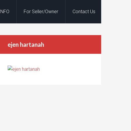
INFO
For Seller/Owner
Contact Us
ejen hartanah