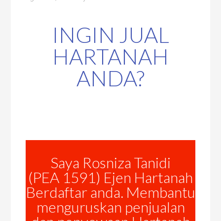
INGIN JUAL
HARTANAH
ANDA?
Saya Rosniza Tanidi
(PEA 1591) Ejen Hartanah
Berdaftar anda. Membantu
menguruskan penjualan