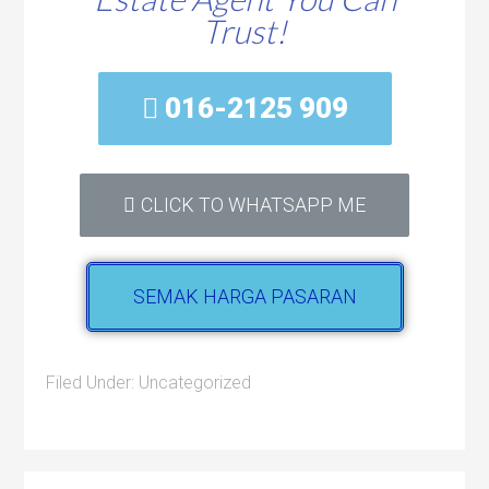
Trust!
016-2125 909
CLICK TO WHATSAPP ME
SEMAK HARGA PASARAN
Filed Under:
Uncategorized