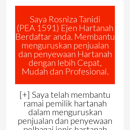
Saya Rosniza Tanidi
(PEA 1591) Ejen Hartanah
Berdaftar anda. Membantu
menguruskan penjualan
dan penyewaan Hartanah
dengan lebih Cepat,
Mudah dan Profesional.
[+] Saya telah membantu
ramai pemilik hartanah
dalam menguruskan
penjualan dan penyewaan
pelbagai jenis hartanah