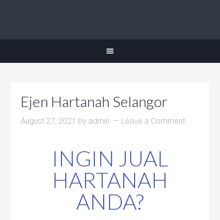
Ejen Hartanah Selangor
August 27, 2021
by
admin
Leave a Comment
INGIN JUAL
HARTANAH
ANDA?