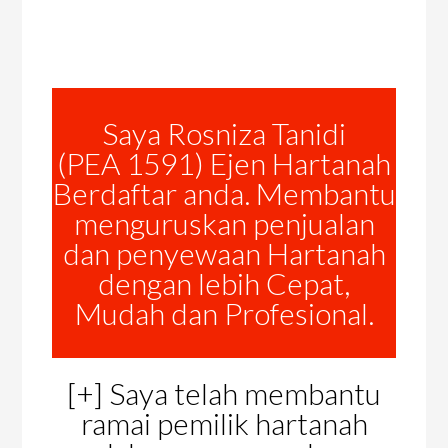
Saya Rosniza Tanidi
(PEA 1591) Ejen Hartanah
Berdaftar anda. Membantu
menguruskan penjualan
dan penyewaan Hartanah
dengan lebih Cepat,
Mudah dan Profesional.
[+] Saya telah membantu
ramai pemilik hartanah