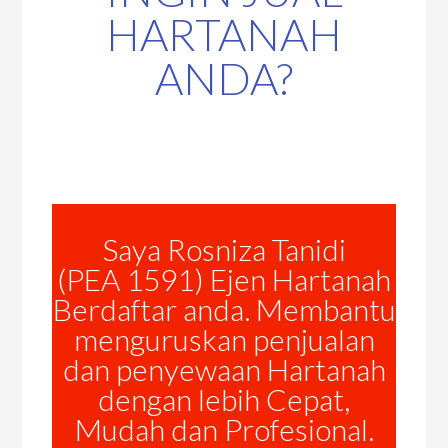
HARTANAH
ANDA?
Saya Rosniza Tanidi
(PEA 1591) Ejen Hartanah
Berdaftar anda. Membantu
menguruskan penjualan
dan penyewaan Hartanah
dengan lebih Cepat,
Mudah dan Profesional.