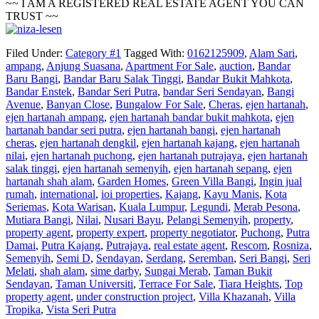
~~ I AM A REGISTERED REAL ESTATE AGENT YOU CAN
TRUST ~~
Filed Under:
Category #1
Tagged With:
0162125909
,
Alam Sari
,
ampang
,
Anjung Suasana
,
Apartment For Sale
,
auction
,
Bandar
Baru Bangi
,
Bandar Baru Salak Tinggi
,
Bandar Bukit Mahkota
,
Bandar Enstek
,
Bandar Seri Putra
,
bandar Seri Sendayan
,
Bangi
Avenue
,
Banyan Close
,
Bungalow For Sale
,
Cheras
,
ejen hartanah
,
ejen hartanah ampang
,
ejen hartanah bandar bukit mahkota
,
ejen
hartanah bandar seri putra
,
ejen hartanah bangi
,
ejen hartanah
cheras
,
ejen hartanah dengkil
,
ejen hartanah kajang
,
ejen hartanah
nilai
,
ejen hartanah puchong
,
ejen hartanah putrajaya
,
ejen hartanah
salak tinggi
,
ejen hartanah semenyih
,
ejen hartanah sepang
,
ejen
hartanah shah alam
,
Garden Homes
,
Green Villa Bangi
,
Ingin jual
rumah
,
international
,
ioi properties
,
Kajang
,
Kayu Manis
,
Kota
Seriemas
,
Kota Warisan
,
Kuala Lumpur
,
Legundi
,
Merab Pesona
,
Mutiara Bangi
,
Nilai
,
Nusari Bayu
,
Pelangi Semenyih
,
property
,
property agent
,
property expert
,
property negotiator
,
Puchong
,
Putra
Damai
,
Putra Kajang
,
Putrajaya
,
real estate agent
,
Rescom
,
Rosniza
,
Semenyih
,
Semi D
,
Sendayan
,
Serdang
,
Seremban
,
Seri Bangi
,
Seri
Melati
,
shah alam
,
sime darby
,
Sungai Merab
,
Taman Bukit
Sendayan
,
Taman Universiti
,
Terrace For Sale
,
Tiara Heights
,
Top
property agent
,
under construction project
,
Villa Khazanah
,
Villa
Tropika
,
Vista Seri Putra