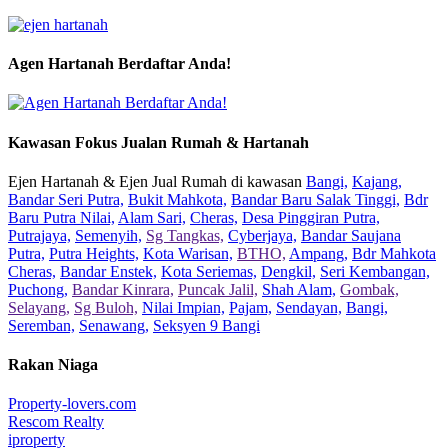
Agen Hartanah Berdaftar Anda!
Kawasan Fokus Jualan Rumah & Hartanah
Ejen Hartanah & Ejen Jual Rumah di kawasan
Bangi,
Kajang,
Bandar Seri Putra,
Bukit Mahkota,
Bandar Baru Salak Tinggi,
Bdr
Baru Putra Nilai,
Alam Sari,
Cheras,
Desa Pinggiran Putra,
Putrajaya,
Semenyih,
Sg Tangkas,
Cyberjaya,
Bandar Saujana
Putra,
Putra Heights,
Kota Warisan,
BTHO,
Ampang,
Bdr Mahkota
Cheras,
Bandar Enstek,
Kota Seriemas,
Dengkil,
Seri Kembangan,
Puchong,
Bandar Kinrara,
Puncak Jalil,
Shah Alam,
Gombak,
Selayang,
Sg Buloh,
Nilai Impian,
Pajam,
Sendayan,
Bangi,
Seremban,
Senawang,
Seksyen 9 Bangi
Rakan Niaga
Property-lovers.com
Rescom Realty
iproperty