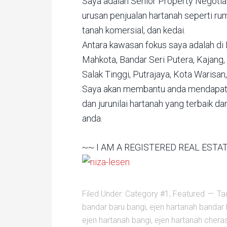
Saya adalah Senior Property Negoti
urusan penjualan hartanah seperti ru
tanah komersial, dan kedai.
Antara kawasan fokus saya adalah di 
Mahkota, Bandar Seri Putera, Kajang,
Salak Tinggi, Putrajaya, Kota Warisa
Saya akan membantu anda mendapatk
dan jurunilai hartanah yang terbaik 
anda.
~~ I AM A REGISTERED REAL EST
Filed Under:
Category #1
,
Featured
Ta
bandar baru bangi
,
ejen hartanah bandar
ejen hartanah bangi
,
ejen hartanah chera