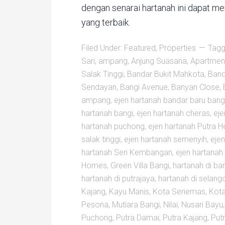
dengan senarai hartanah ini dapat m
yang terbaik.
Filed Under:
Featured
,
Properties
Tagg
Sari
,
ampang
,
Anjung Suasana
,
Apartment
Salak Tinggi
,
Bandar Bukit Mahkota
,
Band
Sendayan
,
Bangi Avenue
,
Banyan Close
,
ampang
,
ejen hartanah bandar baru bang
hartanah bangi
,
ejen hartanah cheras
,
eje
hartanah puchong
,
ejen hartanah Putra H
salak tinggi
,
ejen hartanah semenyih
,
eje
hartanah Seri Kembangan
,
ejen hartanah 
Homes
,
Green Villa Bangi
,
hartanah di ba
hartanah di putrajaya
,
hartanah di selang
Kajang
,
Kayu Manis
,
Kota Seriemas
,
Kota
Pesona
,
Mutiara Bangi
,
Nilai
,
Nusari Bayu
Puchong
,
Putra Damai
,
Putra Kajang
,
Put