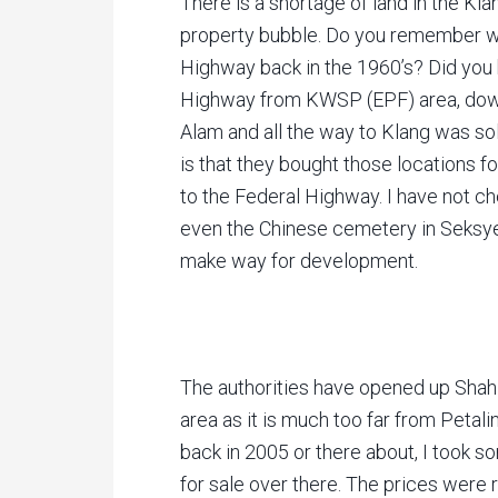
There is a shortage of land in the Klan
property bubble. Do you remember wh
Highway back in the 1960’s? Did you k
Highway from KWSP (EPF) area, down
Alam and all the way to Klang was s
is that they bought those locations f
to the Federal Highway. I have not c
even the Chinese cemetery in Seksye
make way for development.
The authorities have opened up Shah A
area as it is much too far from Peta
back in 2005 or there about, I took s
for sale over there. The prices were