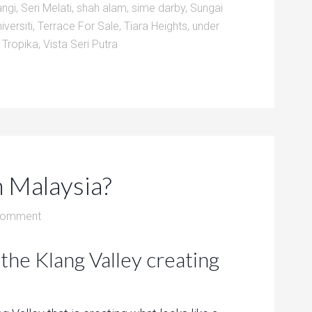
angi
,
Seri Melati
,
shah alam
,
sime darby
,
Sungai
versiti
,
Terrace For Sale
,
Tiara Heights
,
under
a Tropika
,
Vista Seri Putra
n Malaysia?
Comment
n the Klang Valley creating