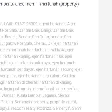
embantu anda memilih hartanah (property)
ed With:
0162125909
,
agent hartanah
,
Alam
 For Sale
,
Bandar Baru Bangi
,
Bandar Baru
ar Enstek
,
Bandar Seri Putra
,
bandar Seri
Bungalow For Sale
,
Cheras
,
D7
,
ejen hartanah
i
,
ejen hartanah bandar bukit mahkota
,
ejen
n hartanah kajang
,
ejen hartanah nilai
,
ejen
eight
,
ejen hartanah putrajaya
,
ejen hartanah
n hartanah sendayan
,
ejen hartanah sepang
,
ejen
seri putra
,
ejen hartanah shah alam
,
Garden
ngi
,
hartanah di cheras
,
hartanah di kajang
,
or
,
Ingin jual rumah
,
international
,
ioi properties
,
 Warisan
,
Kuala Lumpur
,
Legundi
,
Merab
,
Pelangi Semenyih
,
property
,
property agent
,
rajaya
,
rescom realty
,
Rosniza
,
Semenyih
,
Semi