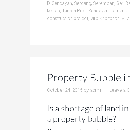
D
,
Sendayan
,
Serdang
,
Seremban
,
Seri B
Merab
,
Taman Bukit Sendayan
,
Taman Uni
construction project
,
Villa Khazanah
,
Vill
Property Bubble i
October 24, 2015
by
admin
Leave a 
Is a shortage of land i
a property bubble?