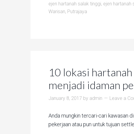
ejen hartanah salak tinggi
,
ejen hartanah
Warisan
,
Putrajaya
10 lokasi hartanah
menjadi idaman pe
January 8, 2017
by
admin
Leave a C
Anda mungkin tercari-cari kawasan d
pekerjaan atau pun untuk tujuan settl