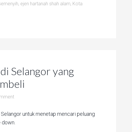
 semenyih
,
ejen hartanah shah alam
,
Kota
 di Selangor yang
mbeli
omment
i Selangor untuk menetap mencari peluang
e down.