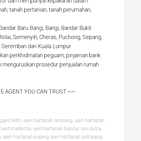
ator dan mempunyai kepakaran dalam
mah, tanah pertanian, tanah perumahan,
Bandar Baru Bangi, Bangi, Bandar Bukit
 Nilai, Semenyih, Cheras, Puchong, Sepang,
n, Seremban dan Kuala Lumpur.
an perkhidmatan peguam, pinjaman bank
dan menguruskan prosedur penjualan rumah
ATE AGENT YOU CAN TRUST ~~
gged With:
ejen hartanah ampang
,
ejen hartanah
 bukit mahkota
,
ejen hartanah bandar seri putra
,
s
,
ejen hartanah kajang
,
ejen hartanah putrajaya
,