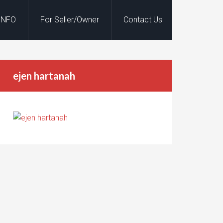
INFO
For Seller/Owner
Contact Us
ejen hartanah