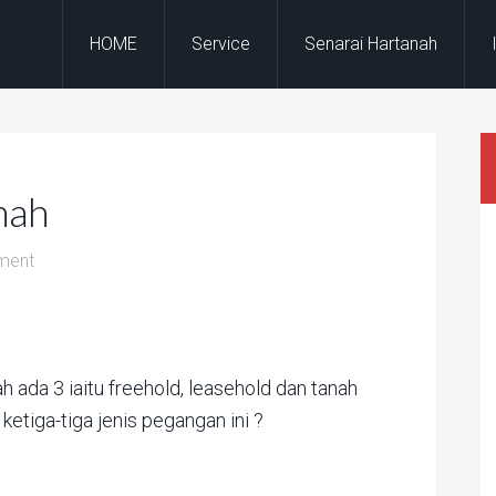
HOME
Service
Senarai Hartanah
nah
ment
 ada 3 iaitu freehold, leasehold dan tanah
tiga-tiga jenis pegangan ini ?