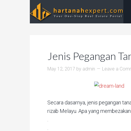
Jenis Pegangan Ta
May 12, 2017
by
admin
Leave a Com
Secara dasarnya, jenis pegangan tanah
rizab Melayu. Apa yang membezakan ke
.
.