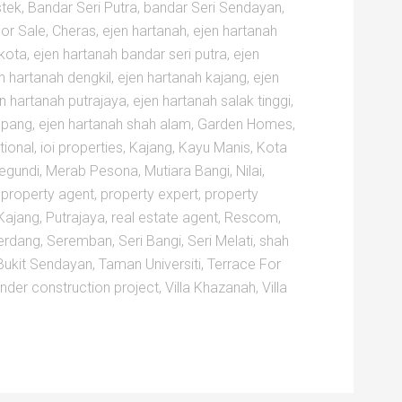
stek
,
Bandar Seri Putra
,
bandar Seri Sendayan
,
or Sale
,
Cheras
,
ejen hartanah
,
ejen hartanah
hkota
,
ejen hartanah bandar seri putra
,
ejen
n hartanah dengkil
,
ejen hartanah kajang
,
ejen
n hartanah putrajaya
,
ejen hartanah salak tinggi
,
epang
,
ejen hartanah shah alam
,
Garden Homes
,
tional
,
ioi properties
,
Kajang
,
Kayu Manis
,
Kota
egundi
,
Merab Pesona
,
Mutiara Bangi
,
Nilai
,
,
property agent
,
property expert
,
property
Kajang
,
Putrajaya
,
real estate agent
,
Rescom
,
erdang
,
Seremban
,
Seri Bangi
,
Seri Melati
,
shah
ukit Sendayan
,
Taman Universiti
,
Terrace For
nder construction project
,
Villa Khazanah
,
Villa