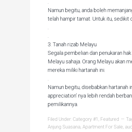
.
Namun begitu, anda boleh memanjang
telah hampir tamat. Untuk itu, sedikit
.
.
3. Tanah rizab Melayu
Segala pembelian dan penukaran hak m
Melayu sahaja. Orang Melayu akan m
mereka miliki hartanah ini.
.
Namun begitu, disebabkan hartanah in
appreciation’ nya lebih rendah berban
pemilikannya.
Filed Under:
Category #1
,
Featured
Ta
Anjung Suasana
,
Apartment For Sale
,
auc