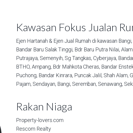
Kawasan Fokus Jualan R
Ejen Hartanah & Ejen Jual Rumah di kawasan
Bangi,
Bandar Baru Salak Tinggi,
Bdr Baru Putra Nilai,
Alam 
Putrajaya,
Semenyih,
Sg Tangkas,
Cyberjaya,
Bandar
BTHO,
Ampang,
Bdr Mahkota Cheras,
Bandar Enstek
Puchong,
Bandar Kinrara,
Puncak Jalil,
Shah Alam,
G
Pajam,
Sendayan,
Bangi,
Seremban,
Senawang,
Sek
Rakan Niaga
Property-lovers.com
Rescom Realty