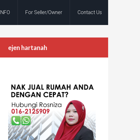
INFO
For Seller/Owner
Contact Us
ejen hartanah