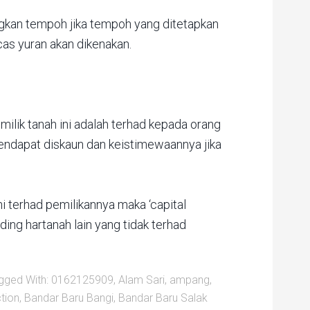
kan tempoh jika tempoh yang ditetapkan
 cas yuran akan dikenakan.
ilik tanah ini adalah terhad kepada orang
endapat diskaun dan keistimewaannya jika
i terhad pemilikannya maka ‘capital
ding hartanah lain yang tidak terhad
gged With:
0162125909
,
Alam Sari
,
ampang
,
tion
,
Bandar Baru Bangi
,
Bandar Baru Salak