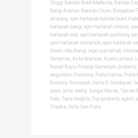
Tinggi
,
Bandar Bukit Mahkota
,
Bandar En
Bangi Avenue
,
Banyan Close
,
Bungalow F
ampang
,
ejen hartanah bandar bukit ma
hartanah bangi
,
ejen hartanah cheras
,
eje
hartanah nilai
,
ejen hartanah puchong
,
eje
ejen hartanah semenyih
,
ejen hartanah s
Green Villa Bangi
,
Ingin jual rumah
,
interna
Seriemas
,
Kota Warisan
,
Kuala Lumpur
,
L
Nusari Bayu
,
Pelangi Semenyih
,
property
negotiator
,
Puchong
,
Putra Damai
,
Putra 
Rosniza
,
Semenyih
,
Semi D
,
Sendayan
,
S
alam
,
sime darby
,
Sungai Merab
,
Taman B
Sale
,
Tiara Heights
,
Top property agent
,
u
Tropika
,
Vista Seri Putra