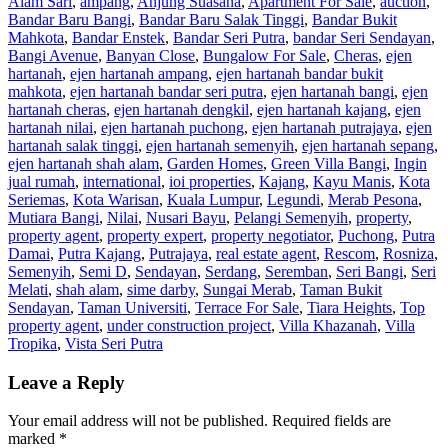
Alam Sari
,
ampang
,
Anjung Suasana
,
Apartment For Sale
,
auction
,
Bandar Baru Bangi
,
Bandar Baru Salak Tinggi
,
Bandar Bukit
Mahkota
,
Bandar Enstek
,
Bandar Seri Putra
,
bandar Seri Sendayan
,
Bangi Avenue
,
Banyan Close
,
Bungalow For Sale
,
Cheras
,
ejen
hartanah
,
ejen hartanah ampang
,
ejen hartanah bandar bukit
mahkota
,
ejen hartanah bandar seri putra
,
ejen hartanah bangi
,
ejen
hartanah cheras
,
ejen hartanah dengkil
,
ejen hartanah kajang
,
ejen
hartanah nilai
,
ejen hartanah puchong
,
ejen hartanah putrajaya
,
ejen
hartanah salak tinggi
,
ejen hartanah semenyih
,
ejen hartanah sepang
,
ejen hartanah shah alam
,
Garden Homes
,
Green Villa Bangi
,
Ingin
jual rumah
,
international
,
ioi properties
,
Kajang
,
Kayu Manis
,
Kota
Seriemas
,
Kota Warisan
,
Kuala Lumpur
,
Legundi
,
Merab Pesona
,
Mutiara Bangi
,
Nilai
,
Nusari Bayu
,
Pelangi Semenyih
,
property
,
property agent
,
property expert
,
property negotiator
,
Puchong
,
Putra
Damai
,
Putra Kajang
,
Putrajaya
,
real estate agent
,
Rescom
,
Rosniza
,
Semenyih
,
Semi D
,
Sendayan
,
Serdang
,
Seremban
,
Seri Bangi
,
Seri
Melati
,
shah alam
,
sime darby
,
Sungai Merab
,
Taman Bukit
Sendayan
,
Taman Universiti
,
Terrace For Sale
,
Tiara Heights
,
Top
property agent
,
under construction project
,
Villa Khazanah
,
Villa
Tropika
,
Vista Seri Putra
Leave a Reply
Your email address will not be published.
Required fields are
marked
*