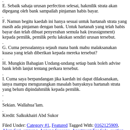
.
E. Sebaik sahaja urusan perfection selesai, hakmilik strata akan
dipegang oleh bank sampailah pinjaman habis bayar.
.
F. Namun begitu kaedah ini hanya sesuai untuk hartanah strata yang
masih ada pinjaman dengan bank. Untuk hartanah yang telah habis
bayar dan telah dibuat penyerahan semula hak (reassignment)
kepada pemilik, pemilik perlu lakukan sendiri urusan tersebut.
.
G. Cuma persoalannya sejauh mana bank mahu malaksanakan
kuasa yang telah diberikan kepada mereka tersebut?
.
H. Mungkin Bahagian Undang-undang setiap bank boleh advise
bank lebih lanjut tentang perkara tersebut.
.
I. Cuma saya berpandangan jika kaedah ini dapat dilaksanakan,
ianya mampu mengurangkan masalah banyaknya hartanah strata
yang belum dipindahmilik kepada pemilik.
.
.
Sekian. Wallahua’lam.
.
Kredit: Salkukhairi Abd Sukor
Filed Under:
Category #1
,
Featured
Tagged With:
0162125909
,