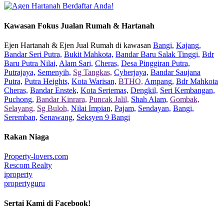
Kawasan Fokus Jualan Rumah & Hartanah
Ejen Hartanah & Ejen Jual Rumah di kawasan
Bangi,
Kajang,
Bandar Seri Putra,
Bukit Mahkota,
Bandar Baru Salak Tinggi,
Bdr
Baru Putra Nilai,
Alam Sari,
Cheras,
Desa Pinggiran Putra,
Putrajaya,
Semenyih,
Sg Tangkas,
Cyberjaya,
Bandar Saujana
Putra,
Putra Heights,
Kota Warisan,
BTHO,
Ampang,
Bdr Mahkota
Cheras,
Bandar Enstek,
Kota Seriemas,
Dengkil,
Seri Kembangan,
Puchong,
Bandar Kinrara,
Puncak Jalil,
Shah Alam,
Gombak,
Selayang,
Sg Buloh,
Nilai Impian,
Pajam,
Sendayan,
Bangi,
Seremban,
Senawang,
Seksyen 9 Bangi
Rakan Niaga
Property-lovers.com
Rescom Realty
iproperty
propertyguru
Sertai Kami di Facebook!