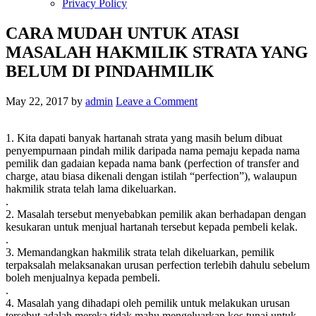
Privacy Policy
CARA MUDAH UNTUK ATASI
MASALAH HAKMILIK STRATA YANG
BELUM DI PINDAHMILIK
May 22, 2017
by
admin
Leave a Comment
1. Kita dapati banyak hartanah strata yang masih belum dibuat
penyempurnaan pindah milik daripada nama pemaju kepada nama
pemilik dan gadaian kepada nama bank (perfection of transfer and
charge, atau biasa dikenali dengan istilah “perfection”), walaupun
hakmilik strata telah lama dikeluarkan.
.
2. Masalah tersebut menyebabkan pemilik akan berhadapan dengan
kesukaran untuk menjual hartanah tersebut kepada pembeli kelak.
.
3. Memandangkan hakmilik strata telah dikeluarkan, pemilik
terpaksalah melaksanakan urusan perfection terlebih dahulu sebelum
boleh menjualnya kepada pembeli.
.
4. Masalah yang dihadapi oleh pemilik untuk melakukan urusan
tersebut adalah mereka tidak mahu mengeluarkan kos tunai untuk