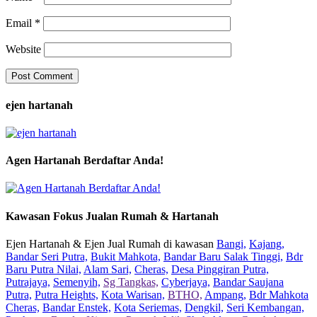
Email
*
Website
ejen hartanah
Agen Hartanah Berdaftar Anda!
Kawasan Fokus Jualan Rumah & Hartanah
Ejen Hartanah & Ejen Jual Rumah di kawasan
Bangi,
Kajang,
Bandar Seri Putra,
Bukit Mahkota,
Bandar Baru Salak Tinggi,
Bdr
Baru Putra Nilai,
Alam Sari,
Cheras,
Desa Pinggiran Putra,
Putrajaya,
Semenyih,
Sg Tangkas,
Cyberjaya,
Bandar Saujana
Putra,
Putra Heights,
Kota Warisan,
BTHO,
Ampang,
Bdr Mahkota
Cheras,
Bandar Enstek,
Kota Seriemas,
Dengkil,
Seri Kembangan,