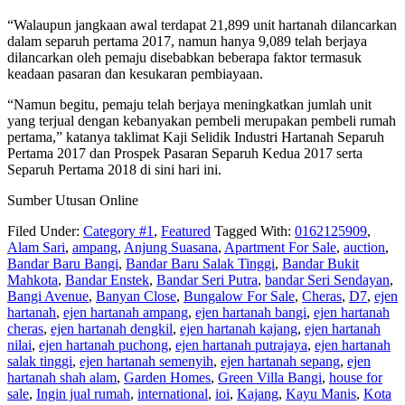
“Walaupun jangkaan awal terdapat 21,899 unit hartanah dilancarkan
dalam separuh pertama 2017, namun hanya 9,089 telah berjaya
dilancarkan oleh pemaju disebabkan beberapa faktor termasuk
keadaan pasaran dan kesukaran pembiayaan.
“Namun begitu, pemaju telah berjaya meningkatkan jumlah unit
yang terjual dengan kebanyakan pembeli merupakan pembeli rumah
pertama,” katanya taklimat Kaji Selidik Industri Hartanah Separuh
Pertama 2017 dan Prospek Pasaran Separuh Kedua 2017 serta
Separuh Pertama 2018 di sini hari ini.
Sumber Utusan Online
Filed Under:
Category #1
,
Featured
Tagged With:
0162125909
,
Alam Sari
,
ampang
,
Anjung Suasana
,
Apartment For Sale
,
auction
,
Bandar Baru Bangi
,
Bandar Baru Salak Tinggi
,
Bandar Bukit
Mahkota
,
Bandar Enstek
,
Bandar Seri Putra
,
bandar Seri Sendayan
,
Bangi Avenue
,
Banyan Close
,
Bungalow For Sale
,
Cheras
,
D7
,
ejen
hartanah
,
ejen hartanah ampang
,
ejen hartanah bangi
,
ejen hartanah
cheras
,
ejen hartanah dengkil
,
ejen hartanah kajang
,
ejen hartanah
nilai
,
ejen hartanah puchong
,
ejen hartanah putrajaya
,
ejen hartanah
salak tinggi
,
ejen hartanah semenyih
,
ejen hartanah sepang
,
ejen
hartanah shah alam
,
Garden Homes
,
Green Villa Bangi
,
house for
sale
,
Ingin jual rumah
,
international
,
ioi
,
Kajang
,
Kayu Manis
,
Kota