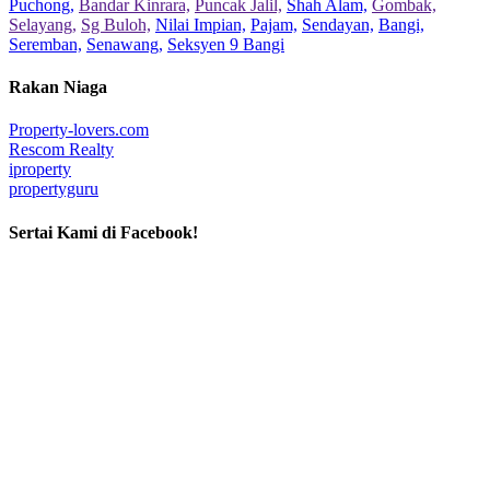
Puchong,
Bandar Kinrara,
Puncak Jalil,
Shah Alam,
Gombak,
Selayang,
Sg Buloh,
Nilai Impian,
Pajam,
Sendayan,
Bangi,
Seremban,
Senawang,
Seksyen 9 Bangi
Rakan Niaga
Property-lovers.com
Rescom Realty
iproperty
propertyguru
Sertai Kami di Facebook!