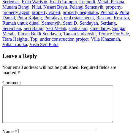
Seriemas
,
Kota Warisan
,
Kuala Lumpur
,
Legundi
,
Merab Pesona
,
Mutiara Bangi
,
Nilai
,
Nusari Bayu
,
Pelangi Semenyih
,
property
,
property agent
,
property expert
,
property negotiator
,
Puchong
,
Putra
Damai
,
Putra Kajang
,
Putrajaya
,
real estate agent
,
Rescom
,
Rosniza
,
Rumah untuk dijual
,
Semenyih
,
Semi D
,
Sendayan
,
Serdang
,
Seremban
,
Seri Bangi
,
Seri Melati
,
shah alam
,
sime darby
,
Sungai
Merab
,
Taman Bukit Sendayan
,
Taman Universiti
,
Terrace For Sale
,
Tiara Heights
,
Top
,
under construction project
,
Villa Khazanah
,
Villa Tropika
,
Vista Seri Putra
Leave a Reply
Your email address will not be published.
Required fields are
marked
*
Comment
Name
*