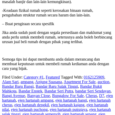
masalah banjir dan lain-lain kemungkinan).
-Keadaan fizikal rumah seperti kerosakan binaan rumah,
pengubahan struktur rumah secara haram dan lain-lain.
– Buat pengiraan secara spesifik
Jika anda sudah pasti dengan segala persediaan dan maklumat yang
anda perlu untuk membeli rumah, seterusnya anda boleh berbincang
urusan jual beli rumah dengan pihak yang terlibat.
Semoga tips ini dapat membantu anda dalam merancang dan
membuat keputusan untuk membeli rumah kediaman anda dengan
cara yang bijak.
Filed Under:
Category #1
,
Featured
Tagged With:
0162125909
,
Alam Sari
,
ampang
,
Anjung Suasana
,
Apartment For Sale
,
auction
,
Bandar Baru Bangi
,
Bandar Baru Salak Tinggi
,
Bandar Bukit
Mahkota
,
Bandar Enstek
,
Bandar Seri Putra
,
bandar Seri Sendayan
,
Bangi Avenue
,
Banyan Close
,
Bungalow For Sale
,
Cheras
,
D7
,
ejen
hartanah
,
ejen hartanah ampang
,
ejen hartanah bangi
,
ejen hartanah
cheras
,
ejen hartanah dengkil
,
ejen hartanah kajang
,
ejen hartanah
nilai
,
ejen hartanah puchong
,
ejen hartanah putrajaya
,
ejen hartanah
salak tinggi
,
ejen hartanah semenyih
,
ejen hartanah sepang
,
ejen