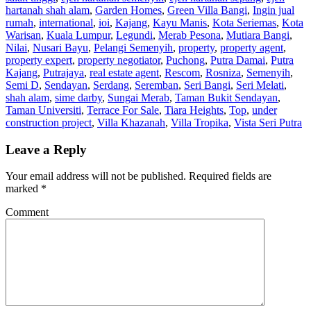
hartanah shah alam
,
Garden Homes
,
Green Villa Bangi
,
Ingin jual
rumah
,
international
,
ioi
,
Kajang
,
Kayu Manis
,
Kota Seriemas
,
Kota
Warisan
,
Kuala Lumpur
,
Legundi
,
Merab Pesona
,
Mutiara Bangi
,
Nilai
,
Nusari Bayu
,
Pelangi Semenyih
,
property
,
property agent
,
property expert
,
property negotiator
,
Puchong
,
Putra Damai
,
Putra
Kajang
,
Putrajaya
,
real estate agent
,
Rescom
,
Rosniza
,
Semenyih
,
Semi D
,
Sendayan
,
Serdang
,
Seremban
,
Seri Bangi
,
Seri Melati
,
shah alam
,
sime darby
,
Sungai Merab
,
Taman Bukit Sendayan
,
Taman Universiti
,
Terrace For Sale
,
Tiara Heights
,
Top
,
under
construction project
,
Villa Khazanah
,
Villa Tropika
,
Vista Seri Putra
Leave a Reply
Your email address will not be published.
Required fields are
marked
*
Comment