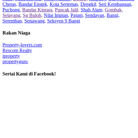
Cheras,
Bandar Enstek,
Kota Seriemas,
Dengkil,
Seri Kembangan,
Puchong,
Bandar Kinrara,
Puncak Jalil,
Shah Alam,
Gombak,
Selayang,
Sg Buloh,
Nilai Impian,
Pajam,
Sendayan,
Bangi,
Seremban,
Senawang,
Seksyen 9 Bangi
Rakan Niaga
Property-lovers.com
Rescom Realty
iproperty
propertyguru
Sertai Kami di Facebook!