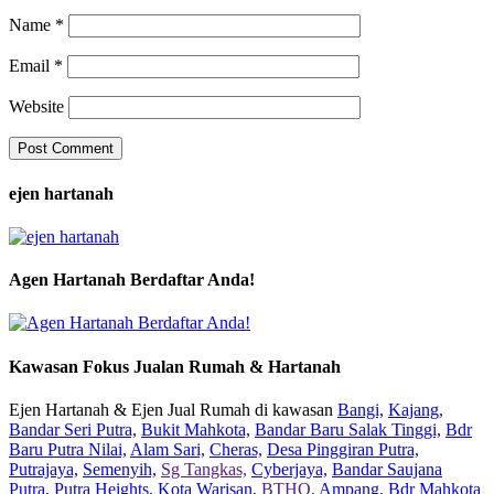
Name
*
Email
*
Website
ejen hartanah
Agen Hartanah Berdaftar Anda!
Kawasan Fokus Jualan Rumah & Hartanah
Ejen Hartanah & Ejen Jual Rumah di kawasan
Bangi,
Kajang,
Bandar Seri Putra,
Bukit Mahkota,
Bandar Baru Salak Tinggi,
Bdr
Baru Putra Nilai,
Alam Sari,
Cheras,
Desa Pinggiran Putra,
Putrajaya,
Semenyih,
Sg Tangkas,
Cyberjaya,
Bandar Saujana
Putra,
Putra Heights,
Kota Warisan,
BTHO,
Ampang,
Bdr Mahkota