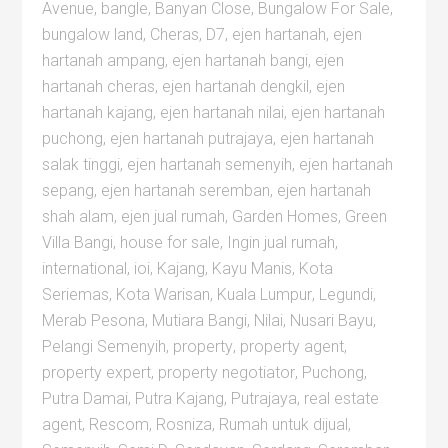
Avenue
,
bangle
,
Banyan Close
,
Bungalow For Sale
,
bungalow land
,
Cheras
,
D7
,
ejen hartanah
,
ejen
hartanah ampang
,
ejen hartanah bangi
,
ejen
hartanah cheras
,
ejen hartanah dengkil
,
ejen
hartanah kajang
,
ejen hartanah nilai
,
ejen hartanah
puchong
,
ejen hartanah putrajaya
,
ejen hartanah
salak tinggi
,
ejen hartanah semenyih
,
ejen hartanah
sepang
,
ejen hartanah seremban
,
ejen hartanah
shah alam
,
ejen jual rumah
,
Garden Homes
,
Green
Villa Bangi
,
house for sale
,
Ingin jual rumah
,
international
,
ioi
,
Kajang
,
Kayu Manis
,
Kota
Seriemas
,
Kota Warisan
,
Kuala Lumpur
,
Legundi
,
Merab Pesona
,
Mutiara Bangi
,
Nilai
,
Nusari Bayu
,
Pelangi Semenyih
,
property
,
property agent
,
property expert
,
property negotiator
,
Puchong
,
Putra Damai
,
Putra Kajang
,
Putrajaya
,
real estate
agent
,
Rescom
,
Rosniza
,
Rumah untuk dijual
,