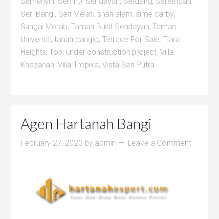
Semenyih
,
Semi D
,
Sendayan
,
Serdang
,
Seremban
,
Seri Bangi
,
Seri Melati
,
shah alam
,
sime darby
,
Sungai Merab
,
Taman Bukit Sendayan
,
Taman
Universiti
,
tanah banglo
,
Terrace For Sale
,
Tiara
Heights
,
Top
,
under construction project
,
Villa
Khazanah
,
Villa Tropika
,
Vista Seri Putra
Agen Hartanah Bangi
February 27, 2020
by
admin
Leave a Comment