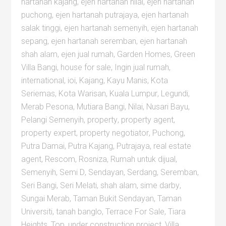
hartanah kajang
,
ejen hartanah nilai
,
ejen hartanah
puchong
,
ejen hartanah putrajaya
,
ejen hartanah
salak tinggi
,
ejen hartanah semenyih
,
ejen hartanah
sepang
,
ejen hartanah seremban
,
ejen hartanah
shah alam
,
ejen jual rumah
,
Garden Homes
,
Green
Villa Bangi
,
house for sale
,
Ingin jual rumah
,
international
,
ioi
,
Kajang
,
Kayu Manis
,
Kota
Seriemas
,
Kota Warisan
,
Kuala Lumpur
,
Legundi
,
Merab Pesona
,
Mutiara Bangi
,
Nilai
,
Nusari Bayu
,
Pelangi Semenyih
,
property
,
property agent
,
property expert
,
property negotiator
,
Puchong
,
Putra Damai
,
Putra Kajang
,
Putrajaya
,
real estate
agent
,
Rescom
,
Rosniza
,
Rumah untuk dijual
,
Semenyih
,
Semi D
,
Sendayan
,
Serdang
,
Seremban
,
Seri Bangi
,
Seri Melati
,
shah alam
,
sime darby
,
Sungai Merab
,
Taman Bukit Sendayan
,
Taman
Universiti
,
tanah banglo
,
Terrace For Sale
,
Tiara
Heights
,
Top
,
under construction project
,
Villa