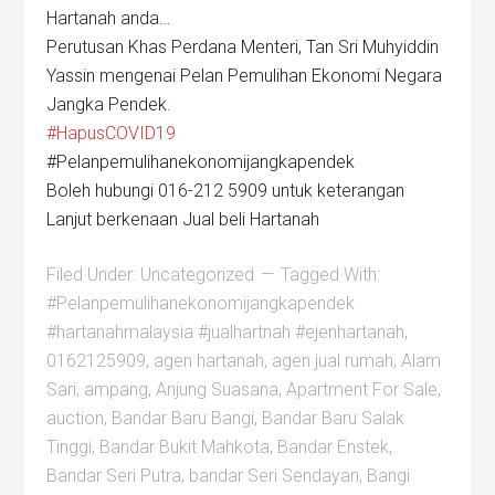
Hartanah anda…
Perutusan Khas Perdana Menteri, Tan Sri Muhyiddin
Yassin mengenai Pelan Pemulihan Ekonomi Negara
Jangka Pendek.
#HapusCOVID19
#Pelanpemulihanekonomijangkapendek
Boleh hubungi 016-212 5909 untuk keterangan
Lanjut berkenaan Jual beli Hartanah
Filed Under:
Uncategorized
Tagged With:
#Pelanpemulihanekonomijangkapendek
#hartanahmalaysia #jualhartnah #ejenhartanah
,
0162125909
,
agen hartanah
,
agen jual rumah
,
Alam
Sari
,
ampang
,
Anjung Suasana
,
Apartment For Sale
,
auction
,
Bandar Baru Bangi
,
Bandar Baru Salak
Tinggi
,
Bandar Bukit Mahkota
,
Bandar Enstek
,
Bandar Seri Putra
,
bandar Seri Sendayan
,
Bangi