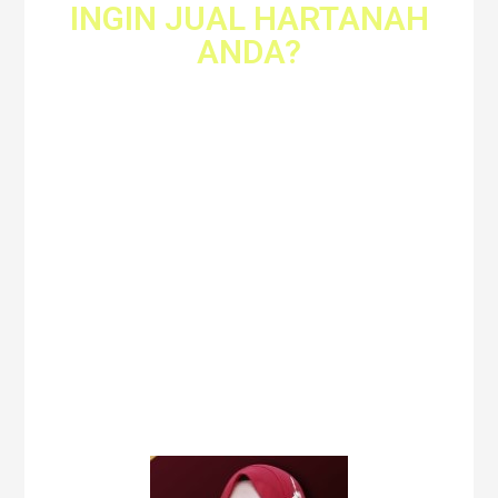
INGIN JUAL HARTANAH
ANDA?
Saya Rosniza Tanidi (PEA
1591)
Ejen Hartanah Berdaftar
anda. Membantu
menguruskan penjualan
dan penyewaan Hartanah
anda dengan lebih Cepat,
Mudah dan Profesional.