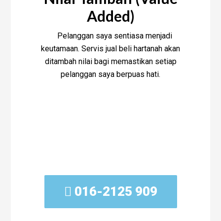
Added)
Pelanggan saya sentiasa menjadi
keutamaan. Servis jual beli hartanah akan
ditambah nilai bagi memastikan setiap
pelanggan saya berpuas hati.
Segera hubungi saya
Rosniza Tanidi -
Real
Estate Agent You Can
Trust!
016-2125 909