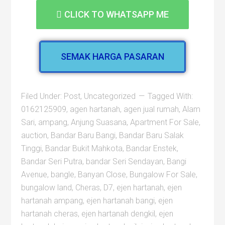
CLICK TO WHATSAPP ME
SEMAK HARGA PASARAN
Filed Under:
Post
,
Uncategorized
Tagged With:
0162125909
,
agen hartanah
,
agen jual rumah
,
Alam
Sari
,
ampang
,
Anjung Suasana
,
Apartment For Sale
,
auction
,
Bandar Baru Bangi
,
Bandar Baru Salak
Tinggi
,
Bandar Bukit Mahkota
,
Bandar Enstek
,
Bandar Seri Putra
,
bandar Seri Sendayan
,
Bangi
Avenue
,
bangle
,
Banyan Close
,
Bungalow For Sale
,
bungalow land
,
Cheras
,
D7
,
ejen hartanah
,
ejen
hartanah ampang
,
ejen hartanah bangi
,
ejen
hartanah cheras
,
ejen hartanah dengkil
,
ejen