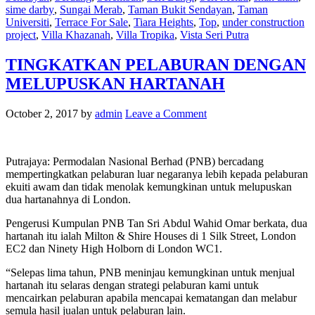
sime darby
,
Sungai Merab
,
Taman Bukit Sendayan
,
Taman
Universiti
,
Terrace For Sale
,
Tiara Heights
,
Top
,
under construction
project
,
Villa Khazanah
,
Villa Tropika
,
Vista Seri Putra
TINGKATKAN PELABURAN DENGAN
MELUPUSKAN HARTANAH
October 2, 2017
by
admin
Leave a Comment
Putrajaya: Permodalan Nasional Berhad (PNB) bercadang
mempertingkatkan pelaburan luar negaranya lebih kepada pelaburan
ekuiti awam dan tidak menolak kemungkinan untuk melupuskan
dua hartanahnya di London.
Pengerusi Kumpulan PNB Tan Sri Abdul Wahid Omar berkata, dua
hartanah itu ialah Milton & Shire Houses di 1 Silk Street, London
EC2 dan Ninety High Holborn di London WC1.
“Selepas lima tahun, PNB meninjau kemungkinan untuk menjual
hartanah itu selaras dengan strategi pelaburan kami untuk
mencairkan pelaburan apabila mencapai kematangan dan melabur
semula hasil jualan untuk pelaburan lain.