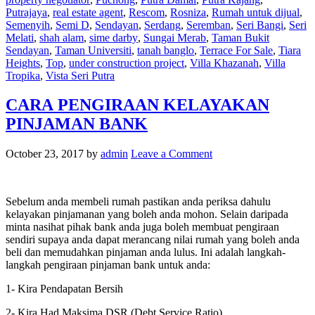
Putrajaya
,
real estate agent
,
Rescom
,
Rosniza
,
Rumah untuk dijual
,
Semenyih
,
Semi D
,
Sendayan
,
Serdang
,
Seremban
,
Seri Bangi
,
Seri
Melati
,
shah alam
,
sime darby
,
Sungai Merab
,
Taman Bukit
Sendayan
,
Taman Universiti
,
tanah banglo
,
Terrace For Sale
,
Tiara
Heights
,
Top
,
under construction project
,
Villa Khazanah
,
Villa
Tropika
,
Vista Seri Putra
CARA PENGIRAAN KELAYAKAN
PINJAMAN BANK
October 23, 2017
by
admin
Leave a Comment
Sebelum anda membeli rumah pastikan anda periksa dahulu
kelayakan pinjamanan yang boleh anda mohon. Selain daripada
minta nasihat pihak bank anda juga boleh membuat pengiraan
sendiri supaya anda dapat merancang nilai rumah yang boleh anda
beli dan memudahkan pinjaman anda lulus. Ini adalah langkah-
langkah pengiraan pinjaman bank untuk anda:
1- Kira Pendapatan Bersih
2- Kira Had Maksima DSR (Debt Service Ratio)