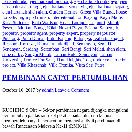
hartanah nilai
,
ejen hartanah puchong
,
ejen hartanah putrajaya
,
ejen
hartanah salak tinggi
,
ejen hartanah semenyih
,
ejen hartanah sepang
,
ejen hartanah shah alam
,
Garden Homes
,
Green Villa Bangi
,
house
for sale
,
Ingin jual rumah
,
international
,
ioi
,
Kajang
,
Kayu Manis
,
Kota Seriemas
,
Kota Warisan
,
Kuala Lumpur
,
Legundi
,
Merab
Pesona
,
Mutiara Bangi
,
Nilai
,
Nusari Bayu
,
Pelangi Semenyih
,
property
,
property agent
,
property expert
,
property negotiator
,
Puchong
,
Putra Damai
,
Putra Kajang
,
Putrajaya
,
real estate agent
,
Rescom
,
Rosniza
,
Rumah untuk dijual
,
Semenyih
,
Semi D
,
Sendayan
,
Serdang
,
Seremban
,
Seri Bangi
,
Seri Melati
,
shah alam
,
sime darby
,
Sungai Merab
,
Taman Bukit Sendayan
,
Taman
Universiti
,
Terrace For Sale
,
Tiara Heights
,
Top
,
under construction
project
,
Villa Khazanah
,
Villa Tropika
,
Vista Seri Putra
PEMBINAAN CATAT PERTUMBUHAN
October 10, 2017
by
admin
Leave a Comment
KUCHING 9 Okt. – Sektor pembinaan negara dijangka mengalami
pertumbuhan pantas iaitu 7.4 peratus pada tahun ini kerana
memperoleh banyak momentum menerusi aktiviti pembinaan di
bawah Rancangan Malaysia Ke-11 (RMK-11).