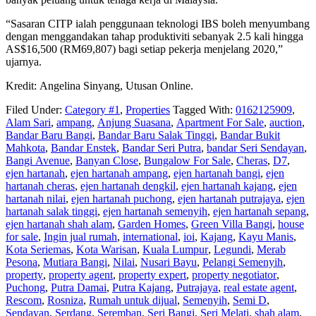
“Sasaran CITP ialah penggunaan teknologi IBS boleh me­nyumbang
dengan menggandakan tahap produktiviti sebanyak 2.5 kali hingga
AS$16,500 (RM69,807) bagi setiap pekerja menjelang 2020,”
ujarnya.
Kredit: Angelina Sinyang, Utusan Online.
Filed Under:
Category #1
,
Properties
Tagged With:
0162125909
,
Alam Sari
,
ampang
,
Anjung Suasana
,
Apartment For Sale
,
auction
,
Bandar Baru Bangi
,
Bandar Baru Salak Tinggi
,
Bandar Bukit
Mahkota
,
Bandar Enstek
,
Bandar Seri Putra
,
bandar Seri Sendayan
,
Bangi Avenue
,
Banyan Close
,
Bungalow For Sale
,
Cheras
,
D7
,
ejen hartanah
,
ejen hartanah ampang
,
ejen hartanah bangi
,
ejen
hartanah cheras
,
ejen hartanah dengkil
,
ejen hartanah kajang
,
ejen
hartanah nilai
,
ejen hartanah puchong
,
ejen hartanah putrajaya
,
ejen
hartanah salak tinggi
,
ejen hartanah semenyih
,
ejen hartanah sepang
,
ejen hartanah shah alam
,
Garden Homes
,
Green Villa Bangi
,
house
for sale
,
Ingin jual rumah
,
international
,
ioi
,
Kajang
,
Kayu Manis
,
Kota Seriemas
,
Kota Warisan
,
Kuala Lumpur
,
Legundi
,
Merab
Pesona
,
Mutiara Bangi
,
Nilai
,
Nusari Bayu
,
Pelangi Semenyih
,
property
,
property agent
,
property expert
,
property negotiator
,
Puchong
,
Putra Damai
,
Putra Kajang
,
Putrajaya
,
real estate agent
,
Rescom
,
Rosniza
,
Rumah untuk dijual
,
Semenyih
,
Semi D
,
Sendayan
,
Serdang
,
Seremban
,
Seri Bangi
,
Seri Melati
,
shah alam
,