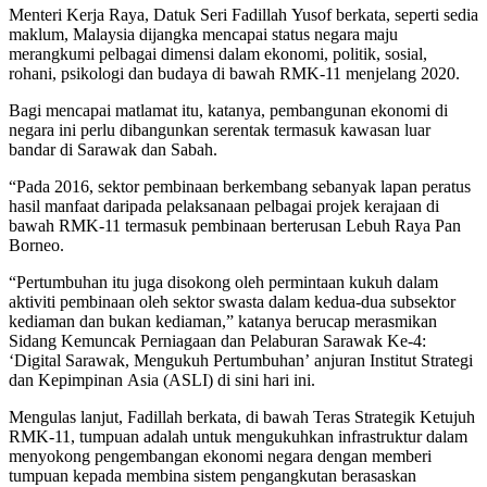
Menteri Kerja Raya, Datuk Seri Fadillah Yusof berkata, seperti sedia
maklum, Malaysia dijangka mencapai status negara maju
merangkumi pelbagai dimensi dalam ekonomi, politik, sosial,
rohani, psikologi dan budaya di bawah RMK-11 menjelang 2020.
Bagi mencapai matlamat itu, katanya, pembangunan ekonomi di
negara ini perlu dibangunkan serentak termasuk kawasan luar
bandar di Sarawak dan Sabah.
“Pada 2016, sektor pembinaan berkembang sebanyak lapan pe­ratus
hasil manfaat daripada pelaksanaan pelbagai projek kerajaan di
bawah RMK-11 termasuk pembinaan berterusan Lebuh Raya Pan
Borneo.
“Pertumbuhan itu juga di­sokong oleh permintaan kukuh dalam
aktiviti pembinaan oleh sektor swasta dalam kedua-dua subsektor
kediaman dan bukan kediaman,” katanya berucap me­rasmikan
Sidang Kemuncak Perniagaan dan Pelaburan Sarawak Ke-4:
‘Digital Sarawak, Me­ngu­kuh Pertumbuhan’ anjuran Institut Strategi
dan Ke­pimpinan Asia (ASLI) di sini hari ini.
Mengulas lanjut, Fadillah ber­kata, di bawah Teras Strategik Ketujuh
RMK-11, tumpuan adalah untuk mengukuhkan infrastruktur dalam
menyokong pengembangan ekonomi negara dengan memberi
tumpuan kepada membina sistem pengangkutan ber­asaskan