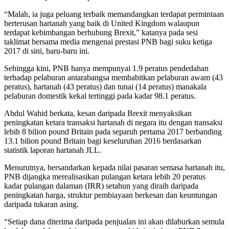
“Malah, ia juga peluang terbaik memandangkan terdapat permintaan
berterusan hartanah yang baik di United Kingdom walaupun
terdapat kebimbangan berhubung Brexit,” katanya pada sesi
taklimat bersama media mengenai prestasi PNB bagi suku ketiga
2017 di sini, baru-baru ini.
Sehingga kini, PNB hanya mempunyai 1.9 peratus pendedahan
terhadap pelaburan antarabangsa membabitkan pelaburan awam (43
peratus), hartanah (43 peratus) dan tunai (14 peratus) manakala
pelaburan domestik kekal tertinggi pada kadar 98.1 peratus.
Abdul Wahid berkata, kesan daripada Brexit menyaksikan
peningkatan ketara transaksi hartanah di negara itu dengan transaksi
lebih 8 bilion pound Britain pada separuh pertama 2017 berbanding
13.1 bilion pound Britain bagi keseluruhan 2016 berdasarkan
statistik laporan hartanah JLL.
Menurutnya, bersandarkan kepada nilai pasaran semasa hartanah itu,
PNB dijangka merealisasikan pulangan ketara lebih 20 peratus
kadar pulangan dalaman (IRR) setahun yang diraih daripada
peningkatan harga, struktur pembiayaan berkesan dan keuntungan
daripada tukaran asing.
“Setiap dana diterima daripada penjualan ini akan dilaburkan semula