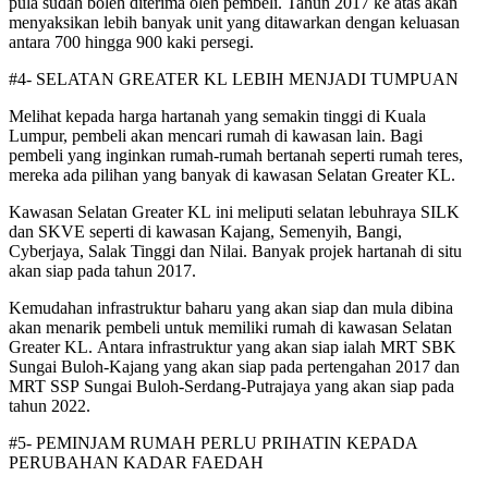
pula sudah boleh diterima oleh pembeli. Tahun 2017 ke atas akan
menyaksikan lebih banyak unit yang ditawarkan dengan keluasan
antara 700 hingga 900 kaki persegi.
#4- SELATAN GREATER KL LEBIH MENJADI TUMPUAN
Melihat kepada harga harta­nah yang semakin tinggi di Kuala
Lumpur, pembeli akan mencari rumah di kawasan lain. Bagi
pembeli yang inginkan rumah-rumah bertanah seperti rumah teres,
mereka ada pilihan yang banyak di kawasan Selatan Greater KL.
Kawasan Selatan Greater KL ini meliputi selatan lebuhraya SILK
dan SKVE seperti di kawasan Kajang, Semenyih, Ba­ngi,
Cyberjaya, Salak Tinggi dan Nilai. Banyak projek hartanah di situ
akan siap pada tahun 2017.
Kemudahan infrastruktur baharu yang akan siap dan mula dibina
akan menarik pembeli untuk memiliki rumah di kawasan Selatan
Greater KL. Antara infrastruktur yang akan siap ialah MRT SBK
Sungai Buloh-Kajang yang akan siap pada pertengahan 2017 dan
MRT SSP Sungai Buloh-Serdang-Putrajaya yang akan siap pada
tahun 2022.
#5- PEMINJAM RUMAH PERLU PRIHATIN KEPADA
PERUBAHAN KADAR FAEDAH