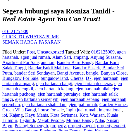
Segera hubungi saya Rosniza Tanidi -
Real Estate Agent You Can Trust!
016-2125 909
CLICK TO WHATSAPP ME
SEMAK HARGA PASARAN
Filed Under:
Post
,
Uncategorized
Tagged With:
0162125909
,
agen
hartanah
,
agen jual rumah
,
Alam Sari
,
ampang
,
Anjung Suasana
,
Apartment For Sale
,
auction
,
Bandar Baru Bangi
,
Bandar Baru
Salak Tinggi
,
Bandar Bukit Mahkota
,
Bandar Enstek
,
Bandar Seri
Putra
,
bandar Seri Sendayan
,
Bangi Avenue
,
bangle
,
Banyan Close
,
Bungalow For Sale
,
bungalow land
,
Cheras
,
D7
,
ejen hartanah
,
ejen
hartanah ampang
,
ejen hartanah bangi
,
ejen hartanah cheras
,
ejen
hartanah dengkil
,
ejen hartanah kajang
,
ejen hartanah nilai
,
ejen
hartanah puchong
,
ejen hartanah putrajaya
,
ejen hartanah salak
tinggi
,
ejen hartanah semenyih
,
ejen hartanah sepang
,
ejen hartanah
seremban
,
ejen hartanah shah alam
,
ejen jual rumah
,
Garden Homes
,
Green Villa Bangi
,
house for sale
,
Ingin jual rumah
,
international
,
ioi
,
Kajang
,
Kayu Manis
,
Kota Seriemas
,
Kota Warisan
,
Kuala
Lumpur
,
Legundi
,
Merab Pesona
,
Mutiara Bangi
,
Nilai
,
Nusari
Bayu
,
Pelangi Semenyih
,
property
,
property agent
,
property expert
,
property negotiator
,
Puchong
,
Putra Damai
,
Putra Kajang
,