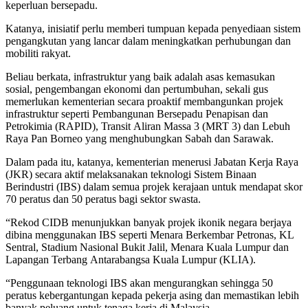
keperluan bersepadu.
Katanya, inisiatif perlu memberi tumpuan kepada penyediaan sistem
pengangkutan yang lancar dalam meningkatkan perhubu­ngan dan
mobiliti rakyat.
Beliau berkata, infrastruktur yang baik adalah asas kemasukan
sosial, pengembangan ekonomi dan pertumbuhan, sekali gus
memerlukan kementerian secara proaktif membangunkan projek
infrastruktur seperti Pembangunan Bersepadu Penapisan dan
Petrokimia (RAPID), Transit Ali­ran Massa 3 (MRT 3) dan Lebuh
Raya Pan Borneo yang menghubungkan Sabah dan Sarawak.
Dalam pada itu, katanya, kementerian menerusi Jabatan Kerja Raya
(JKR) secara aktif melaksanakan teknologi Sistem Binaan
Berindustri (IBS) dalam semua projek kerajaan untuk mendapat skor
70 peratus dan 50 peratus bagi sektor swasta.
“Rekod CIDB menunjukkan banyak projek ikonik negara berjaya
dibina menggunakan IBS seperti Menara Berkembar Petronas, KL
Sentral, Stadium Nasional Bukit Jalil, Menara Kuala Lumpur dan
Lapangan Terbang Antarabangsa Kuala Lumpur (KLIA).
“Penggunaan teknologi IBS akan mengurangkan sehingga 50
peratus kebergantungan kepada pekerja asing dan memastikan lebih
banyak peluang untuk tenaga kerja di Malaysia.