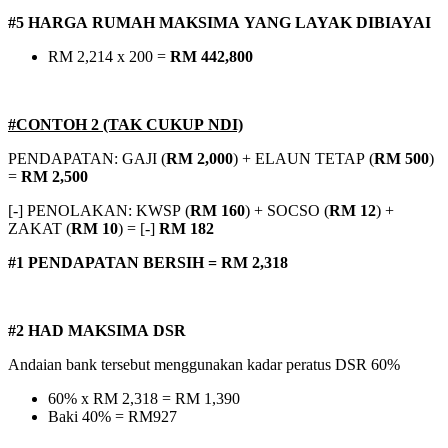
#5 HARGA RUMAH MAKSIMA YANG LAYAK DIBIAYAI
RM 2,214 x 200 =
RM 442,800
#CONTOH 2 (TAK CUKUP NDI)
PENDAPATAN: GAJI (
RM 2,000
) + ELAUN TETAP (
RM 500
)
=
RM 2,500
[-] PENOLAKAN: KWSP (
RM 160
) + SOCSO (
RM 12
) +
ZAKAT (
RM 10
) = [-]
RM 182
#1 PENDAPATAN BERSIH = RM 2,318
#2 HAD MAKSIMA DSR
Andaian bank tersebut menggunakan kadar peratus DSR 60%
60% x RM 2,318 = RM 1,390
Baki 40% = RM927