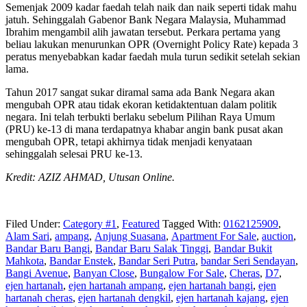
Semenjak 2009 kadar faedah telah naik dan naik seperti tidak mahu
jatuh. Sehinggalah Gabenor Bank Negara Malaysia, Muhammad
Ibrahim mengambil alih jawatan tersebut. Perkara pertama yang
beliau lakukan menurunkan OPR (Overnight Policy Rate) kepada 3
peratus menyebabkan kadar faedah mula turun sedikit setelah sekian
lama.
Tahun 2017 sangat sukar diramal sama ada Bank Negara akan
mengubah OPR atau tidak ekoran ketidaktentuan dalam politik
negara. Ini telah terbukti berlaku sebelum Pilihan Raya Umum
(PRU) ke-13 di mana terdapatnya khabar angin bank pusat akan
mengubah OPR, tetapi akhirnya tidak menjadi kenyataan
sehinggalah selesai PRU ke-13.
Kredit: AZIZ AHMAD, Utusan Online.
Filed Under:
Category #1
,
Featured
Tagged With:
0162125909
,
Alam Sari
,
ampang
,
Anjung Suasana
,
Apartment For Sale
,
auction
,
Bandar Baru Bangi
,
Bandar Baru Salak Tinggi
,
Bandar Bukit
Mahkota
,
Bandar Enstek
,
Bandar Seri Putra
,
bandar Seri Sendayan
,
Bangi Avenue
,
Banyan Close
,
Bungalow For Sale
,
Cheras
,
D7
,
ejen hartanah
,
ejen hartanah ampang
,
ejen hartanah bangi
,
ejen
hartanah cheras
,
ejen hartanah dengkil
,
ejen hartanah kajang
,
ejen