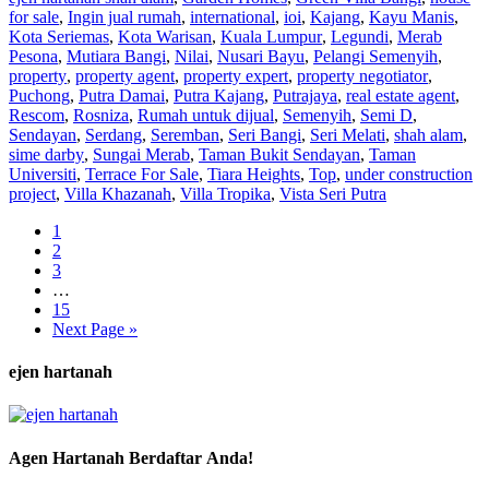
for sale
,
Ingin jual rumah
,
international
,
ioi
,
Kajang
,
Kayu Manis
,
Kota Seriemas
,
Kota Warisan
,
Kuala Lumpur
,
Legundi
,
Merab
Pesona
,
Mutiara Bangi
,
Nilai
,
Nusari Bayu
,
Pelangi Semenyih
,
property
,
property agent
,
property expert
,
property negotiator
,
Puchong
,
Putra Damai
,
Putra Kajang
,
Putrajaya
,
real estate agent
,
Rescom
,
Rosniza
,
Rumah untuk dijual
,
Semenyih
,
Semi D
,
Sendayan
,
Serdang
,
Seremban
,
Seri Bangi
,
Seri Melati
,
shah alam
,
sime darby
,
Sungai Merab
,
Taman Bukit Sendayan
,
Taman
Universiti
,
Terrace For Sale
,
Tiara Heights
,
Top
,
under construction
project
,
Villa Khazanah
,
Villa Tropika
,
Vista Seri Putra
1
2
3
…
15
Next Page »
ejen hartanah
Agen Hartanah Berdaftar Anda!