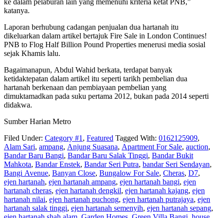
ke dalam pelaburan lain yang memenuhi kriteria ketat PNB,”
katanya.
Laporan berhubung cadangan penjualan dua hartanah itu
dikeluarkan dalam artikel bertajuk Fire Sale in London Continues!
PNB to Flog Half Billion Pound Properties menerusi media sosial
sejak Khamis lalu.
Bagaimanapun, Abdul Wahid berkata, terdapat banyak
ketidaktepatan dalam artikel itu seperti tarikh pembelian dua
hartanah berkenaan dan pembiayaan pembelian yang
dimuktamadkan pada suku pertama 2012, bukan pada 2014 seperti
didakwa.
Sumber Harian Metro
Filed Under:
Category #1
,
Featured
Tagged With:
0162125909
,
Alam Sari
,
ampang
,
Anjung Suasana
,
Apartment For Sale
,
auction
,
Bandar Baru Bangi
,
Bandar Baru Salak Tinggi
,
Bandar Bukit
Mahkota
,
Bandar Enstek
,
Bandar Seri Putra
,
bandar Seri Sendayan
,
Bangi Avenue
,
Banyan Close
,
Bungalow For Sale
,
Cheras
,
D7
,
ejen hartanah
,
ejen hartanah ampang
,
ejen hartanah bangi
,
ejen
hartanah cheras
,
ejen hartanah dengkil
,
ejen hartanah kajang
,
ejen
hartanah nilai
,
ejen hartanah puchong
,
ejen hartanah putrajaya
,
ejen
hartanah salak tinggi
,
ejen hartanah semenyih
,
ejen hartanah sepang
,
ejen hartanah shah alam
,
Garden Homes
,
Green Villa Bangi
,
house