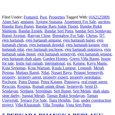
Filed Under:
Featured
,
Post
,
Properties
Tagged With:
0162125909
,
Alam Sari
,
ampang
,
Anjung Suasana
,
Apartment For Sale
,
auction
,
Bandar Baru Bangi
,
Bandar Baru Salak Tinggi
,
Bandar Bukit
Mahkota
,
Bandar Enstek
,
Bandar Seri Putra
,
bandar Seri Sendayan
,
Bangi Avenue
,
Banyan Close
,
Bungalow For Sale
,
Cheras
,
D7
,
ejen hartanah
,
ejen hartanah ampang
,
ejen hartanah bangi
,
ejen
hartanah cheras
,
ejen hartanah dengkil
,
ejen hartanah kajang
,
ejen
hartanah nilai
,
ejen hartanah puchong
,
ejen hartanah putrajaya
,
ejen
hartanah salak tinggi
,
ejen hartanah semenyih
,
ejen hartanah sepang
,
ejen hartanah shah alam
,
Garden Homes
,
Green Villa Bangi
,
house
for sale
,
Ingin jual rumah
,
international
,
ioi
,
Kajang
,
Kayu Manis
,
Kota Seriemas
,
Kota Warisan
,
Kuala Lumpur
,
Legundi
,
Merab
Pesona
,
Mutiara Bangi
,
Nilai
,
Nusari Bayu
,
Pelangi Semenyih
,
property
,
property agent
,
property expert
,
property negotiator
,
Puchong
,
Putra Damai
,
Putra Kajang
,
Putrajaya
,
real estate agent
,
Rescom
,
Rosniza
,
Rumah untuk dijual
,
Semenyih
,
Semi D
,
Sendayan
,
Serdang
,
Seremban
,
Seri Bangi
,
Seri Melati
,
shah alam
,
sime darby
,
Sungai Merab
,
Taman Bukit Sendayan
,
Taman
Universiti
,
Terrace For Sale
,
Tiara Heights
,
Top
,
under construction
project
,
Villa Khazanah
,
Villa Tropika
,
Vista Seri Putra