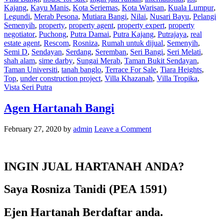
Kajang
,
Kayu Manis
,
Kota Seriemas
,
Kota Warisan
,
Kuala Lumpur
,
Legundi
,
Merab Pesona
,
Mutiara Bangi
,
Nilai
,
Nusari Bayu
,
Pelangi
Semenyih
,
property
,
property agent
,
property expert
,
property
negotiator
,
Puchong
,
Putra Damai
,
Putra Kajang
,
Putrajaya
,
real
estate agent
,
Rescom
,
Rosniza
,
Rumah untuk dijual
,
Semenyih
,
Semi D
,
Sendayan
,
Serdang
,
Seremban
,
Seri Bangi
,
Seri Melati
,
shah alam
,
sime darby
,
Sungai Merab
,
Taman Bukit Sendayan
,
Taman Universiti
,
tanah banglo
,
Terrace For Sale
,
Tiara Heights
,
Top
,
under construction project
,
Villa Khazanah
,
Villa Tropika
,
Vista Seri Putra
Agen Hartanah Bangi
February 27, 2020
by
admin
Leave a Comment
INGIN JUAL HARTANAH ANDA?
Saya Rosniza Tanidi (PEA 1591)
Ejen Hartanah Berdaftar anda.