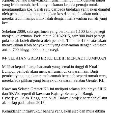
Apabila pemaju menyediakan rumah mampu milik deng­an harga
yang lebih murah, berlakunya tekanan kepada pemaju untuk
mengurangkan kos. Salah satu daripada tindakan yang akan diambil
oleh pemaju untuk mengurangkan kos dan membuatkan unit-unit
mereka lebih mampu milik ialah dengan menawarkan rumah yang
kecil.
Sebelum 2009, saiz apartmen yang berukuran 1,100 kaki persegi
menjadi kelaziman. Pada tahun 2010-2015, saiz 900 kaki persegi
pula sudah boleh diterima oleh pembeli. Tahun 2017 ke atas akan
menyaksikan lebih banyak unit yang ditawarkan dengan keluasan
antara 700 hingga 900 kaki persegi.
#4- SELATAN GREATER KL LEBIH MENJADI TUMPUAN
Melihat kepada harga harta­nah yang semakin tinggi di Kuala
Lumpur, pembeli akan mencari rumah di kawasan lain. Bagi
pembeli yang inginkan rumah-rumah bertanah seperti rumah teres,
mereka ada pilihan yang banyak di kawasan Selatan Greater KL.
Kawasan Selatan Greater KL ini meliputi selatan lebuhraya SILK
dan SKVE seperti di kawasan Kajang, Semenyih, Ba­ngi,
Cyberjaya, Salak Tinggi dan Nilai. Banyak projek hartanah di situ
akan siap pada tahun 2017.
Kemudahan infrastruktur baharu yang akan siap dan mula dibina