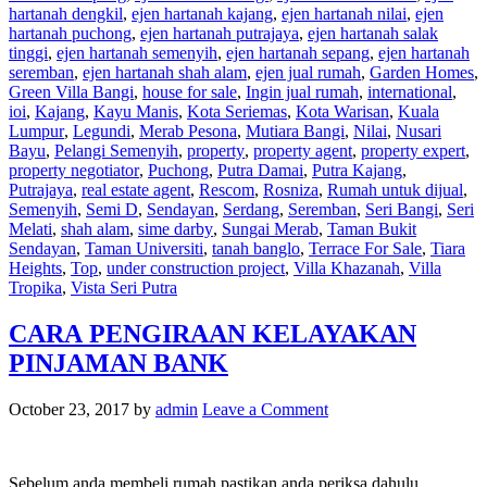
hartanah dengkil
,
ejen hartanah kajang
,
ejen hartanah nilai
,
ejen
hartanah puchong
,
ejen hartanah putrajaya
,
ejen hartanah salak
tinggi
,
ejen hartanah semenyih
,
ejen hartanah sepang
,
ejen hartanah
seremban
,
ejen hartanah shah alam
,
ejen jual rumah
,
Garden Homes
,
Green Villa Bangi
,
house for sale
,
Ingin jual rumah
,
international
,
ioi
,
Kajang
,
Kayu Manis
,
Kota Seriemas
,
Kota Warisan
,
Kuala
Lumpur
,
Legundi
,
Merab Pesona
,
Mutiara Bangi
,
Nilai
,
Nusari
Bayu
,
Pelangi Semenyih
,
property
,
property agent
,
property expert
,
property negotiator
,
Puchong
,
Putra Damai
,
Putra Kajang
,
Putrajaya
,
real estate agent
,
Rescom
,
Rosniza
,
Rumah untuk dijual
,
Semenyih
,
Semi D
,
Sendayan
,
Serdang
,
Seremban
,
Seri Bangi
,
Seri
Melati
,
shah alam
,
sime darby
,
Sungai Merab
,
Taman Bukit
Sendayan
,
Taman Universiti
,
tanah banglo
,
Terrace For Sale
,
Tiara
Heights
,
Top
,
under construction project
,
Villa Khazanah
,
Villa
Tropika
,
Vista Seri Putra
CARA PENGIRAAN KELAYAKAN
PINJAMAN BANK
October 23, 2017
by
admin
Leave a Comment
Sebelum anda membeli rumah pastikan anda periksa dahulu