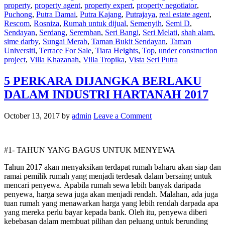
property
,
property agent
,
property expert
,
property negotiator
,
Puchong
,
Putra Damai
,
Putra Kajang
,
Putrajaya
,
real estate agent
,
Rescom
,
Rosniza
,
Rumah untuk dijual
,
Semenyih
,
Semi D
,
Sendayan
,
Serdang
,
Seremban
,
Seri Bangi
,
Seri Melati
,
shah alam
,
sime darby
,
Sungai Merab
,
Taman Bukit Sendayan
,
Taman
Universiti
,
Terrace For Sale
,
Tiara Heights
,
Top
,
under construction
project
,
Villa Khazanah
,
Villa Tropika
,
Vista Seri Putra
5 PERKARA DIJANGKA BERLAKU
DALAM INDUSTRI HARTANAH 2017
October 13, 2017
by
admin
Leave a Comment
#1- TAHUN YANG BAGUS UNTUK MENYEWA
Tahun 2017 akan menyaksikan terdapat rumah baharu akan siap dan
ramai pemilik rumah yang menjadi terdesak dalam bersaing untuk
mencari penyewa. Apabila rumah sewa lebih banyak daripada
penyewa, harga sewa juga akan menjadi rendah. Malahan, ada juga
tuan rumah yang menawarkan harga yang lebih rendah darpada apa
yang mereka perlu bayar kepada bank. Oleh itu, penyewa diberi
kebebasan dalam membuat pilihan dan peluang untuk berunding