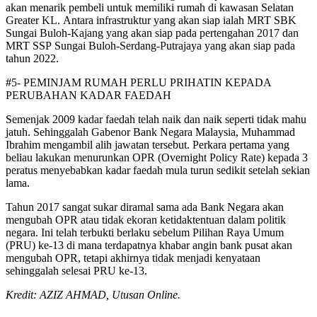
akan menarik pembeli untuk memiliki rumah di kawasan Selatan
Greater KL. Antara infrastruktur yang akan siap ialah MRT SBK
Sungai Buloh-Kajang yang akan siap pada pertengahan 2017 dan
MRT SSP Sungai Buloh-Serdang-Putrajaya yang akan siap pada
tahun 2022.
#5- PEMINJAM RUMAH PERLU PRIHATIN KEPADA
PERUBAHAN KADAR FAEDAH
Semenjak 2009 kadar faedah telah naik dan naik seperti tidak mahu
jatuh. Sehinggalah Gabenor Bank Negara Malaysia, Muhammad
Ibrahim mengambil alih jawatan tersebut. Perkara pertama yang
beliau lakukan menurunkan OPR (Overnight Policy Rate) kepada 3
peratus menyebabkan kadar faedah mula turun sedikit setelah sekian
lama.
Tahun 2017 sangat sukar diramal sama ada Bank Negara akan
mengubah OPR atau tidak ekoran ketidaktentuan dalam politik
negara. Ini telah terbukti berlaku sebelum Pilihan Raya Umum
(PRU) ke-13 di mana terdapatnya khabar angin bank pusat akan
mengubah OPR, tetapi akhirnya tidak menjadi kenyataan
sehinggalah selesai PRU ke-13.
Kredit: AZIZ AHMAD, Utusan Online.