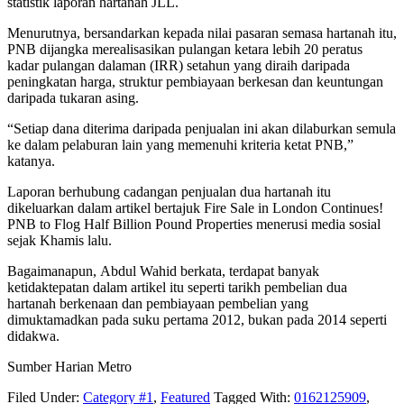
statistik laporan hartanah JLL.
Menurutnya, bersandarkan kepada nilai pasaran semasa hartanah itu,
PNB dijangka merealisasikan pulangan ketara lebih 20 peratus
kadar pulangan dalaman (IRR) setahun yang diraih daripada
peningkatan harga, struktur pembiayaan berkesan dan keuntungan
daripada tukaran asing.
“Setiap dana diterima daripada penjualan ini akan dilaburkan semula
ke dalam pelaburan lain yang memenuhi kriteria ketat PNB,”
katanya.
Laporan berhubung cadangan penjualan dua hartanah itu
dikeluarkan dalam artikel bertajuk Fire Sale in London Continues!
PNB to Flog Half Billion Pound Properties menerusi media sosial
sejak Khamis lalu.
Bagaimanapun, Abdul Wahid berkata, terdapat banyak
ketidaktepatan dalam artikel itu seperti tarikh pembelian dua
hartanah berkenaan dan pembiayaan pembelian yang
dimuktamadkan pada suku pertama 2012, bukan pada 2014 seperti
didakwa.
Sumber Harian Metro
Filed Under:
Category #1
,
Featured
Tagged With:
0162125909
,