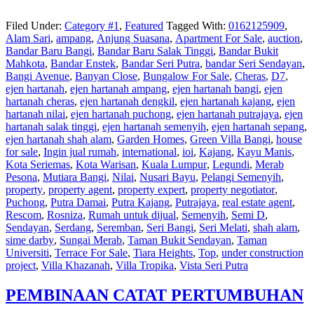
Filed Under:
Category #1
,
Featured
Tagged With:
0162125909
,
Alam Sari
,
ampang
,
Anjung Suasana
,
Apartment For Sale
,
auction
,
Bandar Baru Bangi
,
Bandar Baru Salak Tinggi
,
Bandar Bukit
Mahkota
,
Bandar Enstek
,
Bandar Seri Putra
,
bandar Seri Sendayan
,
Bangi Avenue
,
Banyan Close
,
Bungalow For Sale
,
Cheras
,
D7
,
ejen hartanah
,
ejen hartanah ampang
,
ejen hartanah bangi
,
ejen
hartanah cheras
,
ejen hartanah dengkil
,
ejen hartanah kajang
,
ejen
hartanah nilai
,
ejen hartanah puchong
,
ejen hartanah putrajaya
,
ejen
hartanah salak tinggi
,
ejen hartanah semenyih
,
ejen hartanah sepang
,
ejen hartanah shah alam
,
Garden Homes
,
Green Villa Bangi
,
house
for sale
,
Ingin jual rumah
,
international
,
ioi
,
Kajang
,
Kayu Manis
,
Kota Seriemas
,
Kota Warisan
,
Kuala Lumpur
,
Legundi
,
Merab
Pesona
,
Mutiara Bangi
,
Nilai
,
Nusari Bayu
,
Pelangi Semenyih
,
property
,
property agent
,
property expert
,
property negotiator
,
Puchong
,
Putra Damai
,
Putra Kajang
,
Putrajaya
,
real estate agent
,
Rescom
,
Rosniza
,
Rumah untuk dijual
,
Semenyih
,
Semi D
,
Sendayan
,
Serdang
,
Seremban
,
Seri Bangi
,
Seri Melati
,
shah alam
,
sime darby
,
Sungai Merab
,
Taman Bukit Sendayan
,
Taman
Universiti
,
Terrace For Sale
,
Tiara Heights
,
Top
,
under construction
project
,
Villa Khazanah
,
Villa Tropika
,
Vista Seri Putra
PEMBINAAN CATAT PERTUMBUHAN