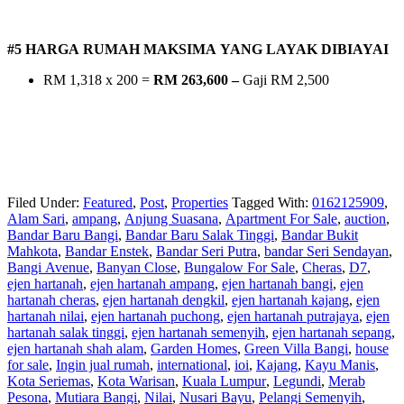
#5 HARGA RUMAH MAKSIMA YANG LAYAK DIBIAYAI
RM 1,318 x 200 =
RM 263,600 –
Gaji RM 2,500
Filed Under:
Featured
,
Post
,
Properties
Tagged With:
0162125909
,
Alam Sari
,
ampang
,
Anjung Suasana
,
Apartment For Sale
,
auction
,
Bandar Baru Bangi
,
Bandar Baru Salak Tinggi
,
Bandar Bukit
Mahkota
,
Bandar Enstek
,
Bandar Seri Putra
,
bandar Seri Sendayan
,
Bangi Avenue
,
Banyan Close
,
Bungalow For Sale
,
Cheras
,
D7
,
ejen hartanah
,
ejen hartanah ampang
,
ejen hartanah bangi
,
ejen
hartanah cheras
,
ejen hartanah dengkil
,
ejen hartanah kajang
,
ejen
hartanah nilai
,
ejen hartanah puchong
,
ejen hartanah putrajaya
,
ejen
hartanah salak tinggi
,
ejen hartanah semenyih
,
ejen hartanah sepang
,
ejen hartanah shah alam
,
Garden Homes
,
Green Villa Bangi
,
house
for sale
,
Ingin jual rumah
,
international
,
ioi
,
Kajang
,
Kayu Manis
,
Kota Seriemas
,
Kota Warisan
,
Kuala Lumpur
,
Legundi
,
Merab
Pesona
,
Mutiara Bangi
,
Nilai
,
Nusari Bayu
,
Pelangi Semenyih
,