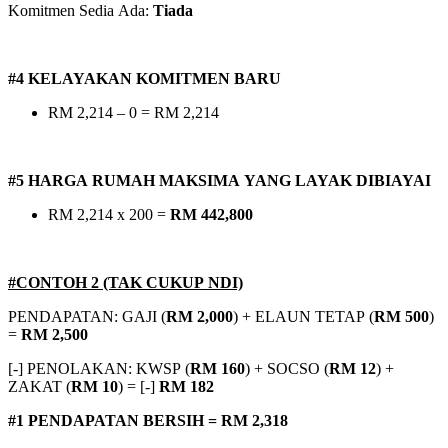
Komitmen Sedia Ada:
Tiada
#4 KELAYAKAN KOMITMEN BARU
RM 2,214 – 0 = RM 2,214
#5 HARGA RUMAH MAKSIMA YANG LAYAK DIBIAYAI
RM 2,214 x 200 =
RM 442,800
#CONTOH 2 (TAK CUKUP NDI)
PENDAPATAN: GAJI (
RM 2,000
) + ELAUN TETAP (
RM 500
)
=
RM 2,500
[-] PENOLAKAN: KWSP (
RM 160
) + SOCSO (
RM 12
) +
ZAKAT (
RM 10
) = [-]
RM 182
#1 PENDAPATAN BERSIH = RM 2,318