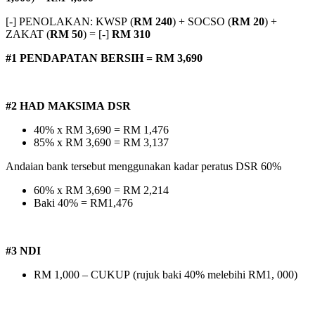
[-] PENOLAKAN: KWSP (
RM 240
) + SOCSO (
RM 20
) +
ZAKAT (
RM 50
) = [-]
RM 310
#1 PENDAPATAN BERSIH = RM 3,690
#2 HAD MAKSIMA DSR
40% x RM 3,690 = RM 1,476
85% x RM 3,690 = RM 3,137
Andaian bank tersebut menggunakan kadar peratus DSR 60%
60% x RM 3,690 = RM 2,214
Baki 40% = RM1,476
#3 NDI
RM 1,000 – CUKUP (rujuk baki 40% melebihi RM1, 000)