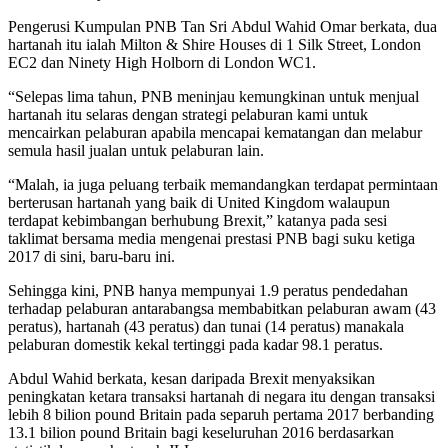
Pengerusi Kumpulan PNB Tan Sri Abdul Wahid Omar berkata, dua
hartanah itu ialah Milton & Shire Houses di 1 Silk Street, London
EC2 dan Ninety High Holborn di London WC1.
“Selepas lima tahun, PNB meninjau kemungkinan untuk menjual
hartanah itu selaras dengan strategi pelaburan kami untuk
mencairkan pelaburan apabila mencapai kematangan dan melabur
semula hasil jualan untuk pelaburan lain.
“Malah, ia juga peluang terbaik memandangkan terdapat permintaan
berterusan hartanah yang baik di United Kingdom walaupun
terdapat kebimbangan berhubung Brexit,” katanya pada sesi
taklimat bersama media mengenai prestasi PNB bagi suku ketiga
2017 di sini, baru-baru ini.
Sehingga kini, PNB hanya mempunyai 1.9 peratus pendedahan
terhadap pelaburan antarabangsa membabitkan pelaburan awam (43
peratus), hartanah (43 peratus) dan tunai (14 peratus) manakala
pelaburan domestik kekal tertinggi pada kadar 98.1 peratus.
Abdul Wahid berkata, kesan daripada Brexit menyaksikan
peningkatan ketara transaksi hartanah di negara itu dengan transaksi
lebih 8 bilion pound Britain pada separuh pertama 2017 berbanding
13.1 bilion pound Britain bagi keseluruhan 2016 berdasarkan