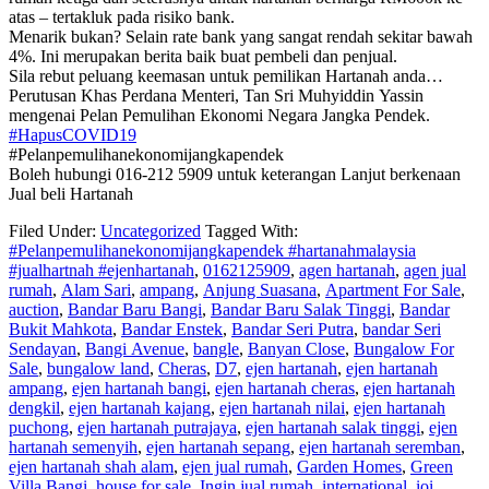
atas – tertakluk pada risiko bank.
Menarik bukan? Selain rate bank yang sangat rendah sekitar bawah
4%. Ini merupakan berita baik buat pembeli dan penjual.
Sila rebut peluang keemasan untuk pemilikan Hartanah anda…
Perutusan Khas Perdana Menteri, Tan Sri Muhyiddin Yassin
mengenai Pelan Pemulihan Ekonomi Negara Jangka Pendek.
#HapusCOVID19
#Pelanpemulihanekonomijangkapendek
Boleh hubungi 016-212 5909 untuk keterangan Lanjut berkenaan
Jual beli Hartanah
Filed Under:
Uncategorized
Tagged With:
#Pelanpemulihanekonomijangkapendek #hartanahmalaysia
#jualhartnah #ejenhartanah
,
0162125909
,
agen hartanah
,
agen jual
rumah
,
Alam Sari
,
ampang
,
Anjung Suasana
,
Apartment For Sale
,
auction
,
Bandar Baru Bangi
,
Bandar Baru Salak Tinggi
,
Bandar
Bukit Mahkota
,
Bandar Enstek
,
Bandar Seri Putra
,
bandar Seri
Sendayan
,
Bangi Avenue
,
bangle
,
Banyan Close
,
Bungalow For
Sale
,
bungalow land
,
Cheras
,
D7
,
ejen hartanah
,
ejen hartanah
ampang
,
ejen hartanah bangi
,
ejen hartanah cheras
,
ejen hartanah
dengkil
,
ejen hartanah kajang
,
ejen hartanah nilai
,
ejen hartanah
puchong
,
ejen hartanah putrajaya
,
ejen hartanah salak tinggi
,
ejen
hartanah semenyih
,
ejen hartanah sepang
,
ejen hartanah seremban
,
ejen hartanah shah alam
,
ejen jual rumah
,
Garden Homes
,
Green
Villa Bangi
,
house for sale
,
Ingin jual rumah
,
international
,
ioi
,