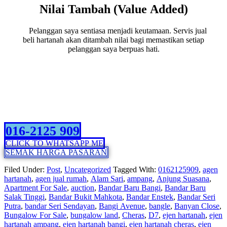
Nilai Tambah (Value Added)
Pelanggan saya sentiasa menjadi keutamaan. Servis jual
beli hartanah akan ditambah nilai bagi memastikan setiap
pelanggan saya berpuas hati.
Segera hubungi saya Rosniza Tanidi -
Real Estate Agent You Can Trust!
016-2125 909
CLICK TO WHATSAPP ME
SEMAK HARGA PASARAN
Filed Under:
Post
,
Uncategorized
Tagged With:
0162125909
,
agen
hartanah
,
agen jual rumah
,
Alam Sari
,
ampang
,
Anjung Suasana
,
Apartment For Sale
,
auction
,
Bandar Baru Bangi
,
Bandar Baru
Salak Tinggi
,
Bandar Bukit Mahkota
,
Bandar Enstek
,
Bandar Seri
Putra
,
bandar Seri Sendayan
,
Bangi Avenue
,
bangle
,
Banyan Close
,
Bungalow For Sale
,
bungalow land
,
Cheras
,
D7
,
ejen hartanah
,
ejen
hartanah ampang
,
ejen hartanah bangi
,
ejen hartanah cheras
,
ejen