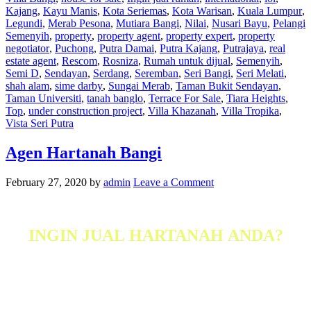
Kajang
,
Kayu Manis
,
Kota Seriemas
,
Kota Warisan
,
Kuala Lumpur
,
Legundi
,
Merab Pesona
,
Mutiara Bangi
,
Nilai
,
Nusari Bayu
,
Pelangi
Semenyih
,
property
,
property agent
,
property expert
,
property
negotiator
,
Puchong
,
Putra Damai
,
Putra Kajang
,
Putrajaya
,
real
estate agent
,
Rescom
,
Rosniza
,
Rumah untuk dijual
,
Semenyih
,
Semi D
,
Sendayan
,
Serdang
,
Seremban
,
Seri Bangi
,
Seri Melati
,
shah alam
,
sime darby
,
Sungai Merab
,
Taman Bukit Sendayan
,
Taman Universiti
,
tanah banglo
,
Terrace For Sale
,
Tiara Heights
,
Top
,
under construction project
,
Villa Khazanah
,
Villa Tropika
,
Vista Seri Putra
Agen Hartanah Bangi
February 27, 2020
by
admin
Leave a Comment
INGIN JUAL HARTANAH ANDA?
Saya Rosniza Tanidi (PEA 1591)
Ejen Hartanah Berdaftar anda.