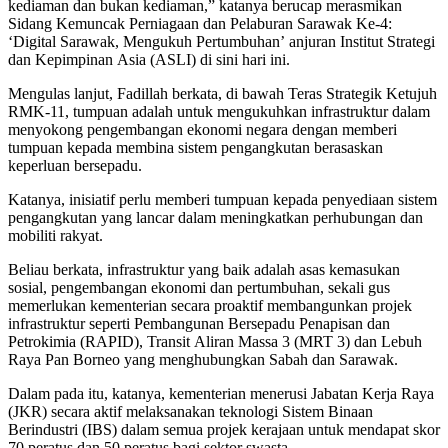
kediaman dan bukan kediaman,” katanya berucap me­rasmikan
Sidang Kemuncak Perniagaan dan Pelaburan Sarawak Ke-4:
‘Digital Sarawak, Me­ngu­kuh Pertumbuhan’ anjuran Institut Strategi
dan Ke­pimpinan Asia (ASLI) di sini hari ini.
Mengulas lanjut, Fadillah ber­kata, di bawah Teras Strategik Ketujuh
RMK-11, tumpuan adalah untuk mengukuhkan infrastruktur dalam
menyokong pengembangan ekonomi negara dengan memberi
tumpuan kepada membina sistem pengangkutan ber­asaskan
keperluan bersepadu.
Katanya, inisiatif perlu memberi tumpuan kepada penyediaan sistem
pengangkutan yang lancar dalam meningkatkan perhubu­ngan dan
mobiliti rakyat.
Beliau berkata, infrastruktur yang baik adalah asas kemasukan
sosial, pengembangan ekonomi dan pertumbuhan, sekali gus
memerlukan kementerian secara proaktif membangunkan projek
infrastruktur seperti Pembangunan Bersepadu Penapisan dan
Petrokimia (RAPID), Transit Ali­ran Massa 3 (MRT 3) dan Lebuh
Raya Pan Borneo yang menghubungkan Sabah dan Sarawak.
Dalam pada itu, katanya, kementerian menerusi Jabatan Kerja Raya
(JKR) secara aktif melaksanakan teknologi Sistem Binaan
Berindustri (IBS) dalam semua projek kerajaan untuk mendapat skor
70 peratus dan 50 peratus bagi sektor swasta.