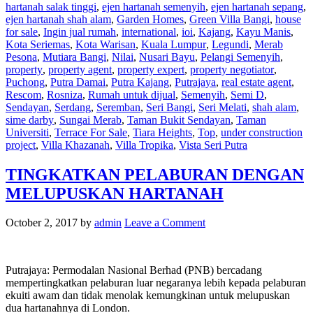
hartanah salak tinggi
,
ejen hartanah semenyih
,
ejen hartanah sepang
,
ejen hartanah shah alam
,
Garden Homes
,
Green Villa Bangi
,
house
for sale
,
Ingin jual rumah
,
international
,
ioi
,
Kajang
,
Kayu Manis
,
Kota Seriemas
,
Kota Warisan
,
Kuala Lumpur
,
Legundi
,
Merab
Pesona
,
Mutiara Bangi
,
Nilai
,
Nusari Bayu
,
Pelangi Semenyih
,
property
,
property agent
,
property expert
,
property negotiator
,
Puchong
,
Putra Damai
,
Putra Kajang
,
Putrajaya
,
real estate agent
,
Rescom
,
Rosniza
,
Rumah untuk dijual
,
Semenyih
,
Semi D
,
Sendayan
,
Serdang
,
Seremban
,
Seri Bangi
,
Seri Melati
,
shah alam
,
sime darby
,
Sungai Merab
,
Taman Bukit Sendayan
,
Taman
Universiti
,
Terrace For Sale
,
Tiara Heights
,
Top
,
under construction
project
,
Villa Khazanah
,
Villa Tropika
,
Vista Seri Putra
TINGKATKAN PELABURAN DENGAN
MELUPUSKAN HARTANAH
October 2, 2017
by
admin
Leave a Comment
Putrajaya: Permodalan Nasional Berhad (PNB) bercadang
mempertingkatkan pelaburan luar negaranya lebih kepada pelaburan
ekuiti awam dan tidak menolak kemungkinan untuk melupuskan
dua hartanahnya di London.