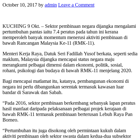
October 10, 2017
by
admin
Leave a Comment
KUCHING 9 Okt. – Sektor pembinaan negara dijangka mengalami
pertumbuhan pantas iaitu 7.4 peratus pada tahun ini kerana
memperoleh banyak momentum menerusi aktiviti pembinaan di
bawah Rancangan Malaysia Ke-11 (RMK-11).
Menteri Kerja Raya, Datuk Seri Fadillah Yusof berkata, seperti sedia
maklum, Malaysia dijangka mencapai status negara maju
merangkumi pelbagai dimensi dalam ekonomi, politik, sosial,
rohani, psikologi dan budaya di bawah RMK-11 menjelang 2020.
Bagi mencapai matlamat itu, katanya, pembangunan ekonomi di
negara ini perlu dibangunkan serentak termasuk kawasan luar
bandar di Sarawak dan Sabah.
“Pada 2016, sektor pembinaan berkembang sebanyak lapan pe­ratus
hasil manfaat daripada pelaksanaan pelbagai projek kerajaan di
bawah RMK-11 termasuk pembinaan berterusan Lebuh Raya Pan
Borneo.
“Pertumbuhan itu juga di­sokong oleh permintaan kukuh dalam
aktiviti pembinaan oleh sektor swasta dalam kedua-dua subsektor