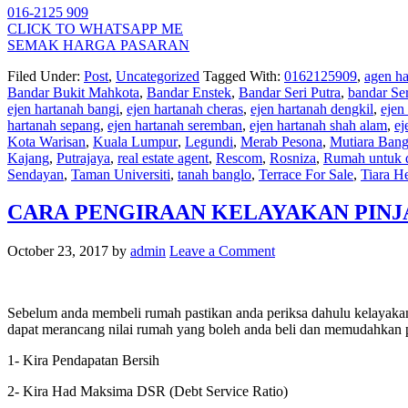
016-2125 909
CLICK TO WHATSAPP ME
SEMAK HARGA PASARAN
Filed Under:
Post
,
Uncategorized
Tagged With:
0162125909
,
agen ha
Bandar Bukit Mahkota
,
Bandar Enstek
,
Bandar Seri Putra
,
bandar Se
ejen hartanah bangi
,
ejen hartanah cheras
,
ejen hartanah dengkil
,
ejen
hartanah sepang
,
ejen hartanah seremban
,
ejen hartanah shah alam
,
ej
Kota Warisan
,
Kuala Lumpur
,
Legundi
,
Merab Pesona
,
Mutiara Bang
Kajang
,
Putrajaya
,
real estate agent
,
Rescom
,
Rosniza
,
Rumah untuk d
Sendayan
,
Taman Universiti
,
tanah banglo
,
Terrace For Sale
,
Tiara H
CARA PENGIRAAN KELAYAKAN PIN
October 23, 2017
by
admin
Leave a Comment
Sebelum anda membeli rumah pastikan anda periksa dahulu kelayakan
dapat merancang nilai rumah yang boleh anda beli dan memudahkan p
1- Kira Pendapatan Bersih
2- Kira Had Maksima DSR (Debt Service Ratio)