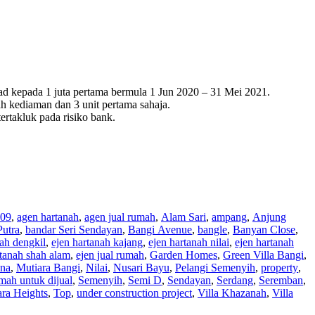
 kepada 1 juta pertama bermula 1 Jun 2020 – 31 Mei 2021.
h kediaman dan 3 unit pertama sahaja.
rtakluk pada risiko bank.
09
,
agen hartanah
,
agen jual rumah
,
Alam Sari
,
ampang
,
Anjung
Putra
,
bandar Seri Sendayan
,
Bangi Avenue
,
bangle
,
Banyan Close
,
nah dengkil
,
ejen hartanah kajang
,
ejen hartanah nilai
,
ejen hartanah
rtanah shah alam
,
ejen jual rumah
,
Garden Homes
,
Green Villa Bangi
,
na
,
Mutiara Bangi
,
Nilai
,
Nusari Bayu
,
Pelangi Semenyih
,
property
,
ah untuk dijual
,
Semenyih
,
Semi D
,
Sendayan
,
Serdang
,
Seremban
,
ara Heights
,
Top
,
under construction project
,
Villa Khazanah
,
Villa