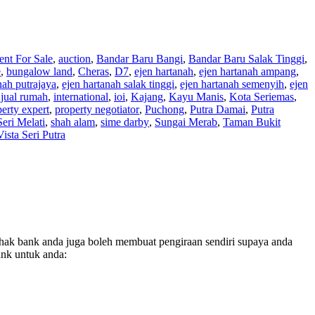
nt For Sale
,
auction
,
Bandar Baru Bangi
,
Bandar Baru Salak Tinggi
,
e
,
bungalow land
,
Cheras
,
D7
,
ejen hartanah
,
ejen hartanah ampang
,
nah putrajaya
,
ejen hartanah salak tinggi
,
ejen hartanah semenyih
,
ejen
 jual rumah
,
international
,
ioi
,
Kajang
,
Kayu Manis
,
Kota Seriemas
,
erty expert
,
property negotiator
,
Puchong
,
Putra Damai
,
Putra
Seri Melati
,
shah alam
,
sime darby
,
Sungai Merab
,
Taman Bukit
Vista Seri Putra
hak bank anda juga boleh membuat pengiraan sendiri supaya anda
ank untuk anda: