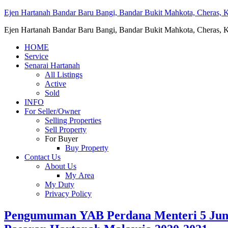
Ejen Hartanah Bandar Baru Bangi, Bandar Bukit Mahkota, Cheras, Ka
Ejen Hartanah Bandar Baru Bangi, Bandar Bukit Mahkota, Cheras, Ka
HOME
Service
Senarai Hartanah
All Listings
Active
Sold
INFO
For Seller/Owner
Selling Properties
Sell Property
For Buyer
Buy Property
Contact Us
About Us
My Area
My Duty
Privacy Policy
Pengumuman YAB Perdana Menteri 5 Jun 