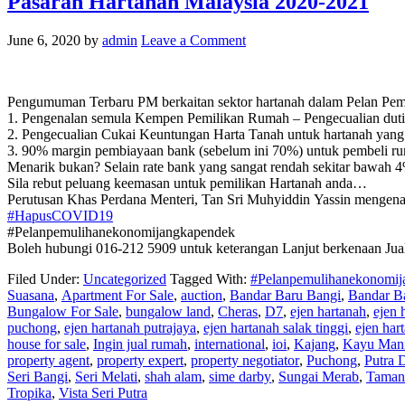
Pasaran Hartanah Malaysia 2020-2021
June 6, 2020
by
admin
Leave a Comment
Pengumuman Terbaru PM berkaitan sektor hartanah dalam Pelan Pem
1. Pengenalan semula Kempen Pemilikan Rumah – Pengecualian duti
2. Pengecualian Cukai Keuntungan Harta Tanah untuk hartanah yang 
3. 90% margin pembiayaan bank (sebelum ini 70%) untuk pembeli ruma
Menarik bukan? Selain rate bank yang sangat rendah sekitar bawah 4%
Sila rebut peluang keemasan untuk pemilikan Hartanah anda…
Perutusan Khas Perdana Menteri, Tan Sri Muhyiddin Yassin mengen
#HapusCOVID19
#Pelanpemulihanekonomijangkapendek
Boleh hubungi 016-212 5909 untuk keterangan Lanjut berkenaan Jual
Filed Under:
Uncategorized
Tagged With:
#Pelanpemulihanekonomija
Suasana
,
Apartment For Sale
,
auction
,
Bandar Baru Bangi
,
Bandar Ba
Bungalow For Sale
,
bungalow land
,
Cheras
,
D7
,
ejen hartanah
,
ejen 
puchong
,
ejen hartanah putrajaya
,
ejen hartanah salak tinggi
,
ejen har
house for sale
,
Ingin jual rumah
,
international
,
ioi
,
Kajang
,
Kayu Man
property agent
,
property expert
,
property negotiator
,
Puchong
,
Putra 
Seri Bangi
,
Seri Melati
,
shah alam
,
sime darby
,
Sungai Merab
,
Taman
Tropika
,
Vista Seri Putra