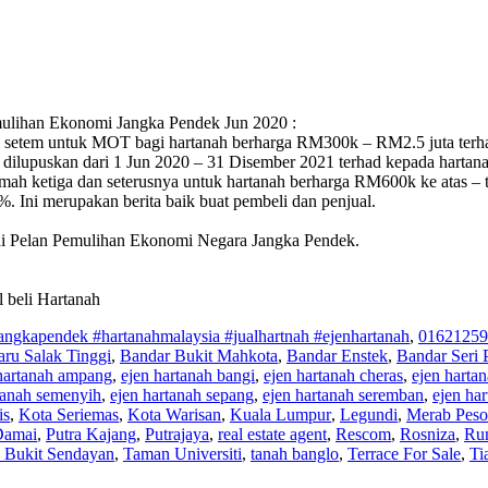
ulihan Ekonomi Jangka Pendek Jun 2020 :
 setem untuk MOT bagi hartanah berharga RM300k – RM2.5 juta terhad
dilupuskan dari 1 Jun 2020 – 31 Disember 2021 terhad kepada hartana
h ketiga dan seterusnya untuk hartanah berharga RM600k ke atas – te
. Ini merupakan berita baik buat pembeli dan penjual.
ai Pelan Pemulihan Ekonomi Negara Jangka Pendek.
 beli Hartanah
ngkapendek #hartanahmalaysia #jualhartnah #ejenhartanah
,
01621259
ru Salak Tinggi
,
Bandar Bukit Mahkota
,
Bandar Enstek
,
Bandar Seri 
hartanah ampang
,
ejen hartanah bangi
,
ejen hartanah cheras
,
ejen harta
tanah semenyih
,
ejen hartanah sepang
,
ejen hartanah seremban
,
ejen ha
is
,
Kota Seriemas
,
Kota Warisan
,
Kuala Lumpur
,
Legundi
,
Merab Peso
Damai
,
Putra Kajang
,
Putrajaya
,
real estate agent
,
Rescom
,
Rosniza
,
Rum
 Bukit Sendayan
,
Taman Universiti
,
tanah banglo
,
Terrace For Sale
,
Ti