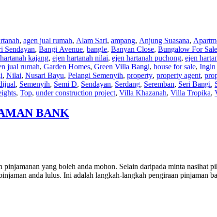
rtanah
,
agen jual rumah
,
Alam Sari
,
ampang
,
Anjung Suasana
,
Apartme
ri Sendayan
,
Bangi Avenue
,
bangle
,
Banyan Close
,
Bungalow For Sal
 hartanah kajang
,
ejen hartanah nilai
,
ejen hartanah puchong
,
ejen harta
en jual rumah
,
Garden Homes
,
Green Villa Bangi
,
house for sale
,
Ingin
i
,
Nilai
,
Nusari Bayu
,
Pelangi Semenyih
,
property
,
property agent
,
prop
ijual
,
Semenyih
,
Semi D
,
Sendayan
,
Serdang
,
Seremban
,
Seri Bangi
,
eights
,
Top
,
under construction project
,
Villa Khazanah
,
Villa Tropika
,
JAMAN BANK
 pinjamanan yang boleh anda mohon. Selain daripada minta nasihat pi
injaman anda lulus. Ini adalah langkah-langkah pengiraan pinjaman b