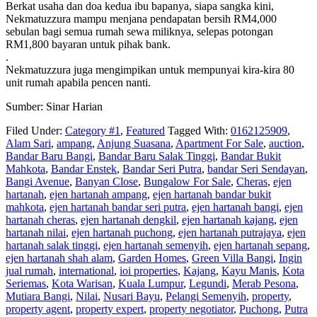
Berkat usaha dan doa kedua ibu bapanya, siapa sangka kini,
Nekmatuzzura mampu menjana pendapatan bersih RM4,000
sebulan bagi semua rumah sewa miliknya, selepas potongan
RM1,800 bayaran untuk pihak bank.
.
Nekmatuzzura juga mengimpikan untuk mempunyai kira-kira 80
unit rumah apabila pencen nanti.
Sumber: Sinar Harian
Filed Under:
Category #1
,
Featured
Tagged With:
0162125909
,
Alam Sari
,
ampang
,
Anjung Suasana
,
Apartment For Sale
,
auction
,
Bandar Baru Bangi
,
Bandar Baru Salak Tinggi
,
Bandar Bukit
Mahkota
,
Bandar Enstek
,
Bandar Seri Putra
,
bandar Seri Sendayan
,
Bangi Avenue
,
Banyan Close
,
Bungalow For Sale
,
Cheras
,
ejen
hartanah
,
ejen hartanah ampang
,
ejen hartanah bandar bukit
mahkota
,
ejen hartanah bandar seri putra
,
ejen hartanah bangi
,
ejen
hartanah cheras
,
ejen hartanah dengkil
,
ejen hartanah kajang
,
ejen
hartanah nilai
,
ejen hartanah puchong
,
ejen hartanah putrajaya
,
ejen
hartanah salak tinggi
,
ejen hartanah semenyih
,
ejen hartanah sepang
,
ejen hartanah shah alam
,
Garden Homes
,
Green Villa Bangi
,
Ingin
jual rumah
,
international
,
ioi properties
,
Kajang
,
Kayu Manis
,
Kota
Seriemas
,
Kota Warisan
,
Kuala Lumpur
,
Legundi
,
Merab Pesona
,
Mutiara Bangi
,
Nilai
,
Nusari Bayu
,
Pelangi Semenyih
,
property
,
property agent
,
property expert
,
property negotiator
,
Puchong
,
Putra