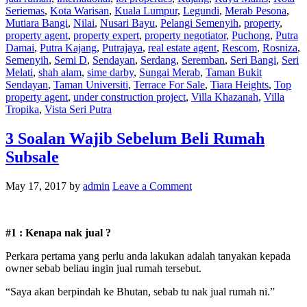
Seriemas
,
Kota Warisan
,
Kuala Lumpur
,
Legundi
,
Merab Pesona
,
Mutiara Bangi
,
Nilai
,
Nusari Bayu
,
Pelangi Semenyih
,
property
,
property agent
,
property expert
,
property negotiator
,
Puchong
,
Putra
Damai
,
Putra Kajang
,
Putrajaya
,
real estate agent
,
Rescom
,
Rosniza
,
Semenyih
,
Semi D
,
Sendayan
,
Serdang
,
Seremban
,
Seri Bangi
,
Seri
Melati
,
shah alam
,
sime darby
,
Sungai Merab
,
Taman Bukit
Sendayan
,
Taman Universiti
,
Terrace For Sale
,
Tiara Heights
,
Top
property agent
,
under construction project
,
Villa Khazanah
,
Villa
Tropika
,
Vista Seri Putra
3 Soalan Wajib Sebelum Beli Rumah
Subsale
May 17, 2017
by
admin
Leave a Comment
#1 : Kenapa nak jual ?
Perkara pertama yang perlu anda lakukan adalah tanyakan kepada
owner sebab beliau ingin jual rumah tersebut.
“Saya akan berpindah ke Bhutan, sebab tu nak jual rumah ni.”