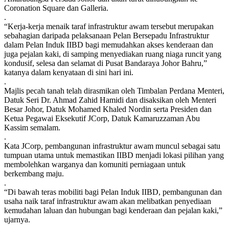
Coronation Square dan Galleria.
.
“Kerja-kerja menaik taraf infrastruktur awam tersebut merupakan
sebahagian daripada pelaksanaan Pelan Bersepadu Infrastruktur
dalam Pelan Induk IIBD bagi memudahkan akses kenderaan dan
juga pejalan kaki, di samping menyediakan ruang niaga runcit yang
kondusif, selesa dan selamat di Pusat Bandaraya Johor Bahru,”
katanya dalam kenyataan di sini hari ini.
.
Majlis pecah tanah telah dirasmikan oleh Timbalan Perdana Menteri,
Datuk Seri Dr. Ahmad Zahid Hamidi dan disaksikan oleh Menteri
Besar Johor, Datuk Mohamed Khaled Nordin serta Presiden dan
Ketua Pegawai Eksekutif JCorp, Datuk Kamaruzzaman Abu
Kassim semalam.
.
Kata JCorp, pembangunan infrastruktur awam muncul sebagai satu
tumpuan utama untuk memastikan IIBD menjadi lokasi pilihan yang
membolehkan warganya dan komuniti perniagaan untuk
berkembang maju.
.
“Di bawah teras mobiliti bagi Pelan Induk IIBD, pembangunan dan
usaha naik taraf infrastruktur awam akan melibatkan penyediaan
kemudahan laluan dan hubungan bagi kenderaan dan pejalan kaki,”
ujarnya.
.