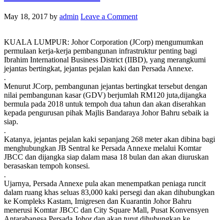
May 18, 2017
by
admin
Leave a Comment
KUALA LUMPUR: Johor Corporation (JCorp) mengumumkan
permulaan kerja-kerja pembangunan infrastruktur penting bagi
Ibrahim International Business District (IIBD), yang merangkumi
jejantas bertingkat, jejantas pejalan kaki dan Persada Annexe.
.
Menurut JCorp, pembangunan jejantas bertingkat tersebut dengan
nilai pembangunan kasar (GDV) berjumlah RM120 juta,dijangka
bermula pada 2018 untuk tempoh dua tahun dan akan diserahkan
kepada pengurusan pihak Majlis Bandaraya Johor Bahru sebaik ia
siap.
.
Katanya, jejantas pejalan kaki sepanjang 268 meter akan dibina bagi
menghubungkan JB Sentral ke Persada Annexe melalui Komtar
JBCC dan dijangka siap dalam masa 18 bulan dan akan diuruskan
berasaskan tempoh konsesi.
.
Ujarnya, Persada Annexe pula akan menempatkan peniaga runcit
dalam ruang khas seluas 83,000 kaki persegi dan akan dihubungkan
ke Kompleks Kastam, Imigresen dan Kuarantin Johor Bahru
menerusi Komtar JBCC dan City Square Mall, Pusat Konvensyen
Antarabangsa Persada Johor dan akan turut dihubungkan ke