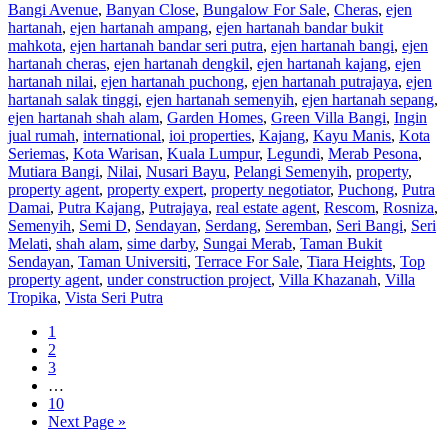
Bangi Avenue
,
Banyan Close
,
Bungalow For Sale
,
Cheras
,
ejen
hartanah
,
ejen hartanah ampang
,
ejen hartanah bandar bukit
mahkota
,
ejen hartanah bandar seri putra
,
ejen hartanah bangi
,
ejen
hartanah cheras
,
ejen hartanah dengkil
,
ejen hartanah kajang
,
ejen
hartanah nilai
,
ejen hartanah puchong
,
ejen hartanah putrajaya
,
ejen
hartanah salak tinggi
,
ejen hartanah semenyih
,
ejen hartanah sepang
,
ejen hartanah shah alam
,
Garden Homes
,
Green Villa Bangi
,
Ingin
jual rumah
,
international
,
ioi properties
,
Kajang
,
Kayu Manis
,
Kota
Seriemas
,
Kota Warisan
,
Kuala Lumpur
,
Legundi
,
Merab Pesona
,
Mutiara Bangi
,
Nilai
,
Nusari Bayu
,
Pelangi Semenyih
,
property
,
property agent
,
property expert
,
property negotiator
,
Puchong
,
Putra
Damai
,
Putra Kajang
,
Putrajaya
,
real estate agent
,
Rescom
,
Rosniza
,
Semenyih
,
Semi D
,
Sendayan
,
Serdang
,
Seremban
,
Seri Bangi
,
Seri
Melati
,
shah alam
,
sime darby
,
Sungai Merab
,
Taman Bukit
Sendayan
,
Taman Universiti
,
Terrace For Sale
,
Tiara Heights
,
Top
property agent
,
under construction project
,
Villa Khazanah
,
Villa
Tropika
,
Vista Seri Putra
1
2
3
…
10
Next Page »