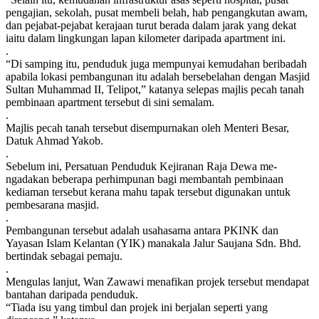
pengajian, sekolah, pusat membeli belah, hab pengangkutan awam,
dan pejabat-pejabat kerajaan turut berada dalam jarak yang dekat
iaitu dalam lingkungan lapan kilometer daripada apartment ini.
.
“Di samping itu, penduduk juga mempunyai kemudahan beribadah
apabila lokasi pembangunan itu adalah bersebelahan dengan Masjid
Sultan Muhammad II, Telipot,” katanya selepas majlis pecah tanah
pembinaan apartment tersebut di sini semalam.
.
Majlis pecah tanah tersebut disempurnakan oleh Menteri Besar,
Datuk Ahmad Yakob.
.
Sebelum ini, Persatuan Penduduk Kejiranan Raja Dewa me­
ngadakan beberapa perhimpunan bagi membantah pembinaan
kediaman tersebut kerana mahu tapak tersebut digunakan untuk
pembesarana masjid.
.
Pembangunan tersebut adalah usahasama antara PKINK dan
Yayasan Islam Kelantan (YIK) manakala Jalur Saujana Sdn. Bhd.
bertindak sebagai pemaju.
.
Mengulas lanjut, Wan Zawawi menafikan projek tersebut mendapat
bantahan daripada penduduk.
“Tiada isu yang timbul dan projek ini berjalan seperti yang