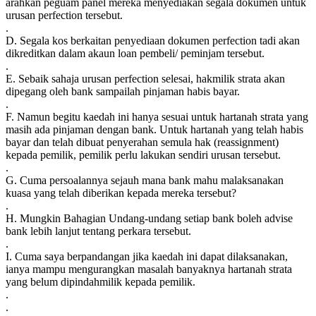
arahkan peguam panel mereka menyediakan segala dokumen untuk
urusan perfection tersebut.
.
D. Segala kos berkaitan penyediaan dokumen perfection tadi akan
dikreditkan dalam akaun loan pembeli/ peminjam tersebut.
.
E. Sebaik sahaja urusan perfection selesai, hakmilik strata akan
dipegang oleh bank sampailah pinjaman habis bayar.
.
F. Namun begitu kaedah ini hanya sesuai untuk hartanah strata yang
masih ada pinjaman dengan bank. Untuk hartanah yang telah habis
bayar dan telah dibuat penyerahan semula hak (reassignment)
kepada pemilik, pemilik perlu lakukan sendiri urusan tersebut.
.
G. Cuma persoalannya sejauh mana bank mahu malaksanakan
kuasa yang telah diberikan kepada mereka tersebut?
.
H. Mungkin Bahagian Undang-undang setiap bank boleh advise
bank lebih lanjut tentang perkara tersebut.
.
I. Cuma saya berpandangan jika kaedah ini dapat dilaksanakan,
ianya mampu mengurangkan masalah banyaknya hartanah strata
yang belum dipindahmilik kepada pemilik.
.
.