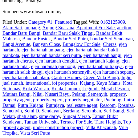
dirancang,” katanya.
Sumber: www.utusan.com.my
Filed Under:
Category #1
,
Featured
Tagged With:
0162125909
,
Alam Sari
,
ampang
,
Anjung Suasana
,
Apartment For Sale
,
auction
,
Bandar Baru Bangi
,
Bandar Baru Salak Tinggi
,
Bandar Bukit
Mahkota
,
Bandar Enstek
,
Bandar Seri Putra
,
bandar Seri Sendayan
,
Bangi Avenue
,
Banyan Close
,
Bungalow For Sale
,
Cheras
,
ejen
hartanah
,
ejen hartanah ampang
,
ejen hartanah bandar bukit
mahkota
,
ejen hartanah bandar seri putra
,
ejen hartanah bangi
,
ejen
hartanah cheras
,
ejen hartanah dengkil
,
ejen hartanah kajang
,
ejen
hartanah nilai
,
ejen hartanah puchong
,
ejen hartanah putrajaya
,
ejen
hartanah salak tinggi
,
ejen hartanah semenyih
,
ejen hartanah sepang
,
ejen hartanah shah alam
,
Garden Homes
,
Green Villa Bangi
,
Ingin
jual rumah
,
international
,
ioi properties
,
Kajang
,
Kayu Manis
,
Kota
Seriemas
,
Kota Warisan
,
Kuala Lumpur
,
Legundi
,
Merab Pesona
,
Mutiara Bangi
,
Nilai
,
Nusari Bayu
,
Pelangi Semenyih
,
property
,
property agent
,
property expert
,
property negotiator
,
Puchong
,
Putra
Damai
,
Putra Kajang
,
Putrajaya
,
real estate agent
,
Rescom
,
Rosniza
,
Semenyih
,
Semi D
,
Sendayan
,
Serdang
,
Seremban
,
Seri Bangi
,
Seri
Melati
,
shah alam
,
sime darby
,
Sungai Merab
,
Taman Bukit
Sendayan
,
Taman Universiti
,
Terrace For Sale
,
Tiara Heights
,
Top
property agent
,
under construction project
,
Villa Khazanah
,
Villa
Tropika
,
Vista Seri Putra