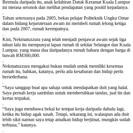
Bermula daripada itu, anak kelahiran Datuk Keramat Kuala Lumpur
ini merasa seronok dan melihat pendapatan yang positif kepadanya.
.
Tahun seterusnya pada 2005, bekas pelajar Politeknik Ungku Omar
dalam bidang kejuruteraan awam ini membeli rumah lelong ketiga
dan pada 2007, rumah keempatnya.
.
Kini, Nekmatuzzura yang telah menjadi penjawat awam sejak tiga
tahun lalu itu mempunyai lapan rumah di sekitar Selangor dan Kuala
Lumpur, yang mana dua daripadanya rumah baharu dengan harga di
bawah RM300,000.
.
Nekmatuzzura mengakui bukan mudah untuk memiliki kesemua
rumah itu, bahkan, katanya, perlu ada kesabaran dan hidup perlu
bersederhana.
.
“Saya sanggup buat apa sahaja untuk mendapatkan duit yang halal.
Saya pernah kerja sambilan untuk membersihkan tandas, jual tin dan
kertas terpakai.
.
“Saya juga membawa bekal ke tempat kerja daripada dahulu lagi,
ketika itu hidup agak susah. Tetapi, sekarang ini, walaupun ada duit
lebih sikit namun saya tetap amalkan hidup berjimat, mungkin sudah
terbiasa,” katanya.
.