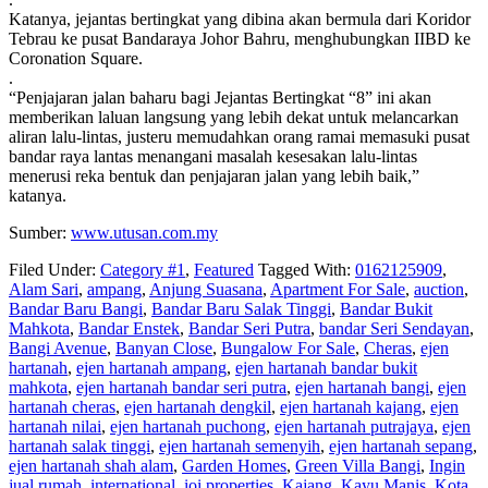
Katanya, jejantas bertingkat yang dibina akan bermula dari Koridor
Tebrau ke pusat Bandaraya Johor Bahru, menghubungkan IIBD ke
Coronation Square.
.
“Penjajaran jalan baharu bagi Jejantas Bertingkat “8” ini akan
memberikan laluan langsung yang lebih dekat untuk melancarkan
aliran lalu-lintas, justeru memudahkan orang ramai memasuki pusat
bandar raya lantas menangani masalah kesesakan lalu-lintas
menerusi reka bentuk dan penjajaran jalan yang lebih baik,”
katanya.
Sumber:
www.utusan.com.my
Filed Under:
Category #1
,
Featured
Tagged With:
0162125909
,
Alam Sari
,
ampang
,
Anjung Suasana
,
Apartment For Sale
,
auction
,
Bandar Baru Bangi
,
Bandar Baru Salak Tinggi
,
Bandar Bukit
Mahkota
,
Bandar Enstek
,
Bandar Seri Putra
,
bandar Seri Sendayan
,
Bangi Avenue
,
Banyan Close
,
Bungalow For Sale
,
Cheras
,
ejen
hartanah
,
ejen hartanah ampang
,
ejen hartanah bandar bukit
mahkota
,
ejen hartanah bandar seri putra
,
ejen hartanah bangi
,
ejen
hartanah cheras
,
ejen hartanah dengkil
,
ejen hartanah kajang
,
ejen
hartanah nilai
,
ejen hartanah puchong
,
ejen hartanah putrajaya
,
ejen
hartanah salak tinggi
,
ejen hartanah semenyih
,
ejen hartanah sepang
,
ejen hartanah shah alam
,
Garden Homes
,
Green Villa Bangi
,
Ingin
jual rumah
,
international
,
ioi properties
,
Kajang
,
Kayu Manis
,
Kota