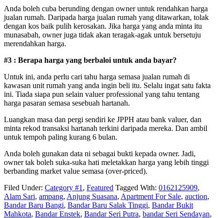
Anda boleh cuba berunding dengan owner untuk rendahkan harga
jualan rumah. Daripada harga jualan rumah yang ditawarkan, tolak
dengan kos baik pulih kerosakan. Jika harga yang anda minta itu
munasabah, owner juga tidak akan teragak-agak untuk bersetuju
merendahkan harga.
#3 : Berapa harga yang berbaloi untuk anda bayar?
Untuk ini, anda perlu cari tahu harga semasa jualan rumah di
kawasan unit rumah yang anda ingin beli itu. Selalu ingat satu fakta
ini. Tiada siapa pun selain valuer professional yang tahu tentang
harga pasaran semasa sesebuah hartanah.
Luangkan masa dan pergi sendiri ke JPPH atau bank valuer, dan
minta rekod transaksi hartanah terkini daripada mereka. Dan ambil
untuk tempoh paling kurang 6 bulan.
Anda boleh gunakan data ni sebagai bukti kepada owner. Jadi,
owner tak boleh suka-suka hati meletakkan harga yang lebih tinggi
berbanding market value semasa (over-priced).
Filed Under:
Category #1
,
Featured
Tagged With:
0162125909
,
Alam Sari
,
ampang
,
Anjung Suasana
,
Apartment For Sale
,
auction
,
Bandar Baru Bangi
,
Bandar Baru Salak Tinggi
,
Bandar Bukit
Mahkota
,
Bandar Enstek
,
Bandar Seri Putra
,
bandar Seri Sendayan
,