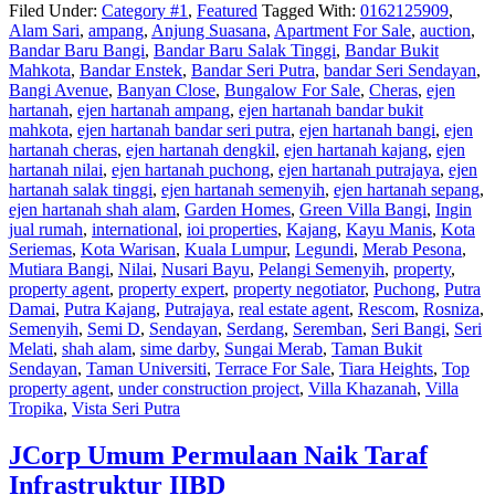
Filed Under:
Category #1
,
Featured
Tagged With:
0162125909
,
Alam Sari
,
ampang
,
Anjung Suasana
,
Apartment For Sale
,
auction
,
Bandar Baru Bangi
,
Bandar Baru Salak Tinggi
,
Bandar Bukit
Mahkota
,
Bandar Enstek
,
Bandar Seri Putra
,
bandar Seri Sendayan
,
Bangi Avenue
,
Banyan Close
,
Bungalow For Sale
,
Cheras
,
ejen
hartanah
,
ejen hartanah ampang
,
ejen hartanah bandar bukit
mahkota
,
ejen hartanah bandar seri putra
,
ejen hartanah bangi
,
ejen
hartanah cheras
,
ejen hartanah dengkil
,
ejen hartanah kajang
,
ejen
hartanah nilai
,
ejen hartanah puchong
,
ejen hartanah putrajaya
,
ejen
hartanah salak tinggi
,
ejen hartanah semenyih
,
ejen hartanah sepang
,
ejen hartanah shah alam
,
Garden Homes
,
Green Villa Bangi
,
Ingin
jual rumah
,
international
,
ioi properties
,
Kajang
,
Kayu Manis
,
Kota
Seriemas
,
Kota Warisan
,
Kuala Lumpur
,
Legundi
,
Merab Pesona
,
Mutiara Bangi
,
Nilai
,
Nusari Bayu
,
Pelangi Semenyih
,
property
,
property agent
,
property expert
,
property negotiator
,
Puchong
,
Putra
Damai
,
Putra Kajang
,
Putrajaya
,
real estate agent
,
Rescom
,
Rosniza
,
Semenyih
,
Semi D
,
Sendayan
,
Serdang
,
Seremban
,
Seri Bangi
,
Seri
Melati
,
shah alam
,
sime darby
,
Sungai Merab
,
Taman Bukit
Sendayan
,
Taman Universiti
,
Terrace For Sale
,
Tiara Heights
,
Top
property agent
,
under construction project
,
Villa Khazanah
,
Villa
Tropika
,
Vista Seri Putra
JCorp Umum Permulaan Naik Taraf
Infrastruktur IIBD