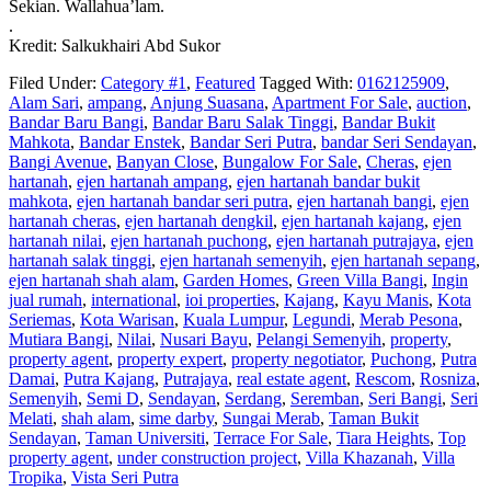
Sekian. Wallahua’lam.
.
Kredit: Salkukhairi Abd Sukor
Filed Under:
Category #1
,
Featured
Tagged With:
0162125909
,
Alam Sari
,
ampang
,
Anjung Suasana
,
Apartment For Sale
,
auction
,
Bandar Baru Bangi
,
Bandar Baru Salak Tinggi
,
Bandar Bukit
Mahkota
,
Bandar Enstek
,
Bandar Seri Putra
,
bandar Seri Sendayan
,
Bangi Avenue
,
Banyan Close
,
Bungalow For Sale
,
Cheras
,
ejen
hartanah
,
ejen hartanah ampang
,
ejen hartanah bandar bukit
mahkota
,
ejen hartanah bandar seri putra
,
ejen hartanah bangi
,
ejen
hartanah cheras
,
ejen hartanah dengkil
,
ejen hartanah kajang
,
ejen
hartanah nilai
,
ejen hartanah puchong
,
ejen hartanah putrajaya
,
ejen
hartanah salak tinggi
,
ejen hartanah semenyih
,
ejen hartanah sepang
,
ejen hartanah shah alam
,
Garden Homes
,
Green Villa Bangi
,
Ingin
jual rumah
,
international
,
ioi properties
,
Kajang
,
Kayu Manis
,
Kota
Seriemas
,
Kota Warisan
,
Kuala Lumpur
,
Legundi
,
Merab Pesona
,
Mutiara Bangi
,
Nilai
,
Nusari Bayu
,
Pelangi Semenyih
,
property
,
property agent
,
property expert
,
property negotiator
,
Puchong
,
Putra
Damai
,
Putra Kajang
,
Putrajaya
,
real estate agent
,
Rescom
,
Rosniza
,
Semenyih
,
Semi D
,
Sendayan
,
Serdang
,
Seremban
,
Seri Bangi
,
Seri
Melati
,
shah alam
,
sime darby
,
Sungai Merab
,
Taman Bukit
Sendayan
,
Taman Universiti
,
Terrace For Sale
,
Tiara Heights
,
Top
property agent
,
under construction project
,
Villa Khazanah
,
Villa
Tropika
,
Vista Seri Putra