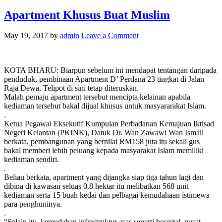
Apartment Khusus Buat Muslim
May 19, 2017
by
admin
Leave a Comment
KOTA BHARU: Biarpun sebelum ini mendapat tentangan daripada
penduduk, pembinaan Apartment D’ Perdana 23 tingkat di Jalan
Raja Dewa, Telipot di sini tetap diteruskan.
Malah pemaju apartment tersebut mencipta kelainan apabila
kediaman tersebut bakal dijual khusus untuk masyararakat Islam.
.
Ketua Pegawai Eksekutif Kumpulan Perbadanan Kemajuan Iktisad
Negeri Kelantan (PKINK), Datuk Dr. Wan Zawawi Wan Ismail
berkata, pembangunan yang bernilai RM158 juta itu sekali gus
bakal memberi lebih peluang kepada masyarakat Islam memiliki
kediaman sendiri.
.
Beliau berkata, apartment yang dijangka siap tiga tahun lagi dan
dibina di kawasan seluas 0.8 hektar itu melibatkan 568 unit
kediaman serta 15 buah kedai dan pelbagai kemudahaan istimewa
para penghuninya.
.
“Selain itu, kemudahan infrastruktur asas seperti hospital, pusat