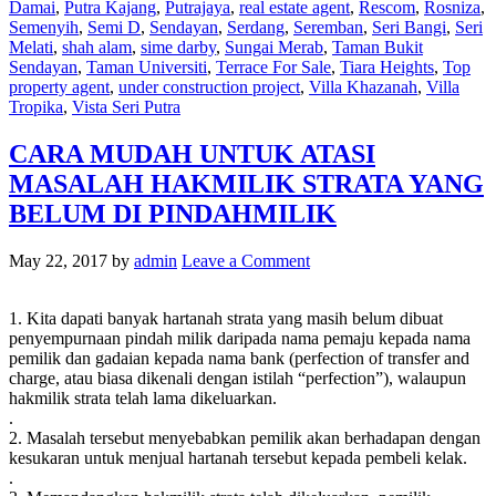
Damai
,
Putra Kajang
,
Putrajaya
,
real estate agent
,
Rescom
,
Rosniza
,
Semenyih
,
Semi D
,
Sendayan
,
Serdang
,
Seremban
,
Seri Bangi
,
Seri
Melati
,
shah alam
,
sime darby
,
Sungai Merab
,
Taman Bukit
Sendayan
,
Taman Universiti
,
Terrace For Sale
,
Tiara Heights
,
Top
property agent
,
under construction project
,
Villa Khazanah
,
Villa
Tropika
,
Vista Seri Putra
CARA MUDAH UNTUK ATASI
MASALAH HAKMILIK STRATA YANG
BELUM DI PINDAHMILIK
May 22, 2017
by
admin
Leave a Comment
1. Kita dapati banyak hartanah strata yang masih belum dibuat
penyempurnaan pindah milik daripada nama pemaju kepada nama
pemilik dan gadaian kepada nama bank (perfection of transfer and
charge, atau biasa dikenali dengan istilah “perfection”), walaupun
hakmilik strata telah lama dikeluarkan.
.
2. Masalah tersebut menyebabkan pemilik akan berhadapan dengan
kesukaran untuk menjual hartanah tersebut kepada pembeli kelak.
.