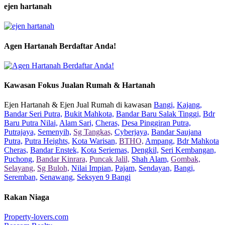
ejen hartanah
Agen Hartanah Berdaftar Anda!
Kawasan Fokus Jualan Rumah & Hartanah
Ejen Hartanah & Ejen Jual Rumah di kawasan
Bangi,
Kajang,
Bandar Seri Putra,
Bukit Mahkota,
Bandar Baru Salak Tinggi,
Bdr
Baru Putra Nilai,
Alam Sari,
Cheras,
Desa Pinggiran Putra,
Putrajaya,
Semenyih,
Sg Tangkas,
Cyberjaya,
Bandar Saujana
Putra,
Putra Heights,
Kota Warisan,
BTHO,
Ampang,
Bdr Mahkota
Cheras,
Bandar Enstek,
Kota Seriemas,
Dengkil,
Seri Kembangan,
Puchong,
Bandar Kinrara,
Puncak Jalil,
Shah Alam,
Gombak,
Selayang,
Sg Buloh,
Nilai Impian,
Pajam,
Sendayan,
Bangi,
Seremban,
Senawang,
Seksyen 9 Bangi
Rakan Niaga
Property-lovers.com