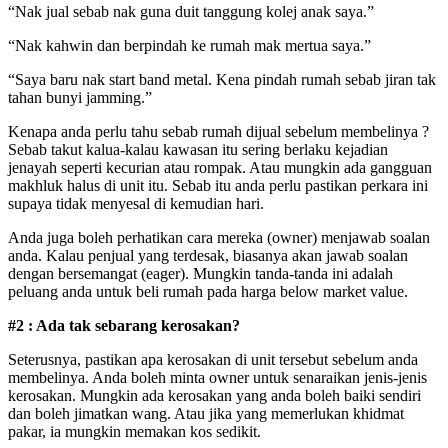
“Nak jual sebab nak guna duit tanggung kolej anak saya.”
“Nak kahwin dan berpindah ke rumah mak mertua saya.”
“Saya baru nak start band metal. Kena pindah rumah sebab jiran tak
tahan bunyi jamming.”
Kenapa anda perlu tahu sebab rumah dijual sebelum membelinya ?
Sebab takut kalua-kalau kawasan itu sering berlaku kejadian
jenayah seperti kecurian atau rompak. Atau mungkin ada gangguan
makhluk halus di unit itu. Sebab itu anda perlu pastikan perkara ini
supaya tidak menyesal di kemudian hari.
Anda juga boleh perhatikan cara mereka (owner) menjawab soalan
anda. Kalau penjual yang terdesak, biasanya akan jawab soalan
dengan bersemangat (eager). Mungkin tanda-tanda ini adalah
peluang anda untuk beli rumah pada harga below market value.
#2 : Ada tak sebarang kerosakan?
Seterusnya, pastikan apa kerosakan di unit tersebut sebelum anda
membelinya. Anda boleh minta owner untuk senaraikan jenis-jenis
kerosakan. Mungkin ada kerosakan yang anda boleh baiki sendiri
dan boleh jimatkan wang. Atau jika yang memerlukan khidmat
pakar, ia mungkin memakan kos sedikit.