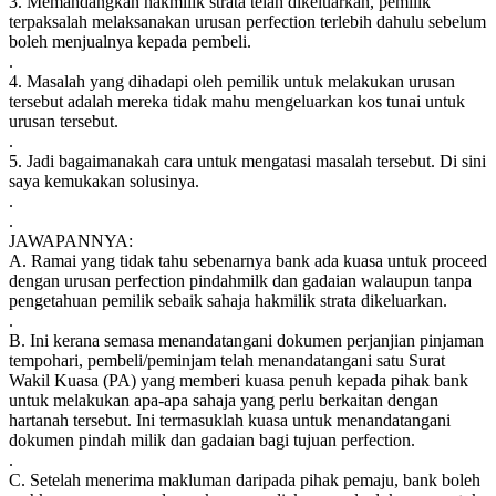
3. Memandangkan hakmilik strata telah dikeluarkan, pemilik
terpaksalah melaksanakan urusan perfection terlebih dahulu sebelum
boleh menjualnya kepada pembeli.
.
4. Masalah yang dihadapi oleh pemilik untuk melakukan urusan
tersebut adalah mereka tidak mahu mengeluarkan kos tunai untuk
urusan tersebut.
.
5. Jadi bagaimanakah cara untuk mengatasi masalah tersebut. Di sini
saya kemukakan solusinya.
.
.
JAWAPANNYA:
A. Ramai yang tidak tahu sebenarnya bank ada kuasa untuk proceed
dengan urusan perfection pindahmilk dan gadaian walaupun tanpa
pengetahuan pemilik sebaik sahaja hakmilik strata dikeluarkan.
.
B. Ini kerana semasa menandatangani dokumen perjanjian pinjaman
tempohari, pembeli/peminjam telah menandatangani satu Surat
Wakil Kuasa (PA) yang memberi kuasa penuh kepada pihak bank
untuk melakukan apa-apa sahaja yang perlu berkaitan dengan
hartanah tersebut. Ini termasuklah kuasa untuk menandatangani
dokumen pindah milik dan gadaian bagi tujuan perfection.
.
C. Setelah menerima makluman daripada pihak pemaju, bank boleh