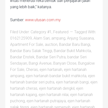
lintas menerusi reka bentuk dan penjajaran jalan
yang lebih baik,” katanya.
Sumber:
www.utusan.com.my
Filed Under:
Category #1
,
Featured
Tagged With:
0162125909
,
Alam Sari
,
ampang
,
Anjung Suasana
,
Apartment For Sale
,
auction
,
Bandar Baru Bangi
,
Bandar Baru Salak Tinggi
,
Bandar Bukit Mahkota
,
Bandar Enstek
,
Bandar Seri Putra
,
bandar Seri
Sendayan
,
Bangi Avenue
,
Banyan Close
,
Bungalow
For Sale
,
Cheras
,
ejen hartanah
,
ejen hartanah
ampang
,
ejen hartanah bandar bukit mahkota
,
ejen
hartanah bandar seri putra
,
ejen hartanah bangi
,
ejen
hartanah cheras
,
ejen hartanah dengkil
,
ejen
hartanah kajang
,
ejen hartanah nilai
,
ejen hartanah
puchong
,
ejen hartanah putrajaya
,
ejen hartanah
salak tinggi
,
ejen hartanah semenyih
,
ejen hartanah