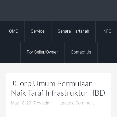
HOME
Service
Senarai Hartanah
INFO
For Seller/Owner
Contact Us
JCorp Umum Permulaan
Naik Taraf Infrastruktur IIBD
May 18, 2017
by
admin
Leave a Comment