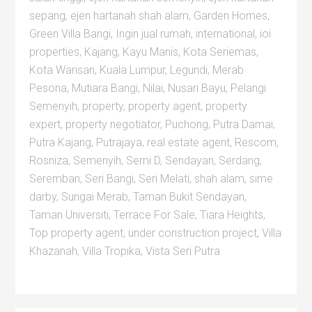
sepang
,
ejen hartanah shah alam
,
Garden Homes
,
Green Villa Bangi
,
Ingin jual rumah
,
international
,
ioi
properties
,
Kajang
,
Kayu Manis
,
Kota Seriemas
,
Kota Warisan
,
Kuala Lumpur
,
Legundi
,
Merab
Pesona
,
Mutiara Bangi
,
Nilai
,
Nusari Bayu
,
Pelangi
Semenyih
,
property
,
property agent
,
property
expert
,
property negotiator
,
Puchong
,
Putra Damai
,
Putra Kajang
,
Putrajaya
,
real estate agent
,
Rescom
,
Rosniza
,
Semenyih
,
Semi D
,
Sendayan
,
Serdang
,
Seremban
,
Seri Bangi
,
Seri Melati
,
shah alam
,
sime
darby
,
Sungai Merab
,
Taman Bukit Sendayan
,
Taman Universiti
,
Terrace For Sale
,
Tiara Heights
,
Top property agent
,
under construction project
,
Villa
Khazanah
,
Villa Tropika
,
Vista Seri Putra