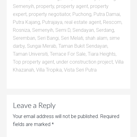
Semenyih
,
property
,
property agent
,
property
expert
,
property negotiator
,
Puchong
,
Putra Damai
,
Putra Kajang
,
Putrajaya
,
real estate agent
,
Rescom
,
Rosniza
,
Semenyih
,
Semi D
,
Sendayan
,
Serdang
,
Seremban
,
Seri Bangi
,
Seri Melati
,
shah alam
,
sime
darby
,
Sungai Merab
,
Taman Bukit Sendayan
,
Taman Universiti
,
Terrace For Sale
,
Tiara Heights
,
Top property agent
,
under construction project
,
Villa
Khazanah
,
Villa Tropika
,
Vista Seri Putra
Leave a Reply
Your email address will not be published.
Required
fields are marked
*