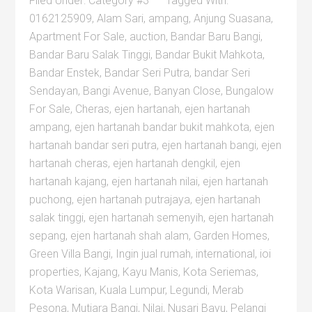
Filed Under:
Category #3
Tagged With:
0162125909
,
Alam Sari
,
ampang
,
Anjung Suasana
,
Apartment For Sale
,
auction
,
Bandar Baru Bangi
,
Bandar Baru Salak Tinggi
,
Bandar Bukit Mahkota
,
Bandar Enstek
,
Bandar Seri Putra
,
bandar Seri
Sendayan
,
Bangi Avenue
,
Banyan Close
,
Bungalow
For Sale
,
Cheras
,
ejen hartanah
,
ejen hartanah
ampang
,
ejen hartanah bandar bukit mahkota
,
ejen
hartanah bandar seri putra
,
ejen hartanah bangi
,
ejen
hartanah cheras
,
ejen hartanah dengkil
,
ejen
hartanah kajang
,
ejen hartanah nilai
,
ejen hartanah
puchong
,
ejen hartanah putrajaya
,
ejen hartanah
salak tinggi
,
ejen hartanah semenyih
,
ejen hartanah
sepang
,
ejen hartanah shah alam
,
Garden Homes
,
Green Villa Bangi
,
Ingin jual rumah
,
international
,
ioi
properties
,
Kajang
,
Kayu Manis
,
Kota Seriemas
,
Kota Warisan
,
Kuala Lumpur
,
Legundi
,
Merab
Pesona
,
Mutiara Bangi
,
Nilai
,
Nusari Bayu
,
Pelangi