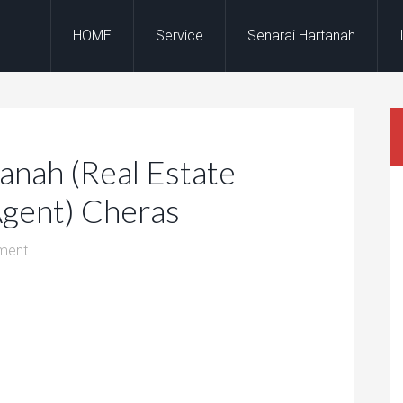
HOME
Service
Senarai Hartanah
anah (Real Estate
Agent) Cheras
ment