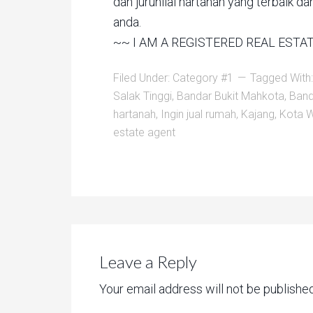
dan jurunilai hartanah yang terbaik 
anda.
~~ I AM A REGISTERED REAL EST
Filed Under:
Category #1
Tagged With
Salak Tinggi
,
Bandar Bukit Mahkota
,
Band
hartanah
,
Ingin jual rumah
,
Kajang
,
Kota W
estate agent
Leave a Reply
Your email address will not be published