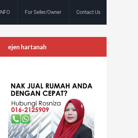
INFO
For Seller/Owner
Contact Us
ejen hartanah