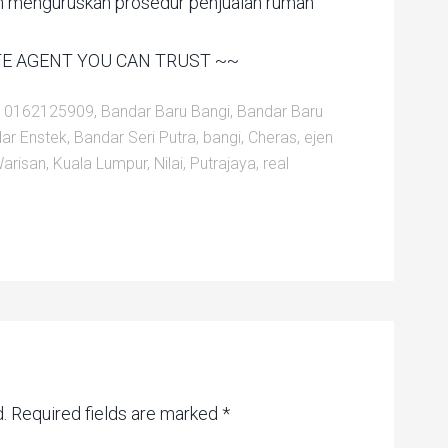
dan menguruskan prosedur penjualan rumah
ATE AGENT YOU CAN TRUST ~~
:
0162125909
,
Bandar Baru Bangi
,
Bandar Baru
ar Enstek
,
Bandar Seri Putra
,
bangi
,
Cheras
,
ejen
arisan
,
Kuala Lumpur
,
Nilai
,
Putrajaya
,
real
.
Required fields are marked
*