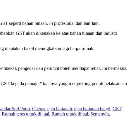
seperti bahan binaan, Fi profesional dan lain-lain.
babkan GST akan dikenakan ke atas bahan binaan dan industri
ng dikatakan bakal meningkatkan lagi harga rumah.
pembekal, pengedar dan peruncit boleh mendapat rebat. Ini bermakna,
yar GST kepada pemaju,” katanya yang menyokong penuh pelaksanaan
andar Seri Putra
,
Cheras
,
ejen hartanah
,
ejen hartanah bangi
,
GST
,
,
Rumah teres untuk di jual
,
Rumah untuk dijual
,
Semenyih
,