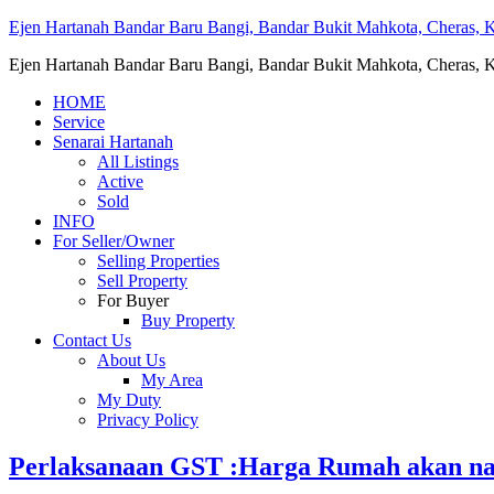
Ejen Hartanah Bandar Baru Bangi, Bandar Bukit Mahkota, Cheras, Ka
Ejen Hartanah Bandar Baru Bangi, Bandar Bukit Mahkota, Cheras, Ka
HOME
Service
Senarai Hartanah
All Listings
Active
Sold
INFO
For Seller/Owner
Selling Properties
Sell Property
For Buyer
Buy Property
Contact Us
About Us
My Area
My Duty
Privacy Policy
Perlaksanaan GST :Harga Rumah akan na