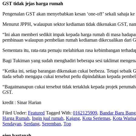
GST tidak jejas harga rumah
Pengenalan GST akan menyebabkan kesan ‘one-off’ sekali sahaja ke a
Menurut JPPH, walaupun sektor kediaman tidak dikenakan GST, namun
“Ini akan memberi sedikit impak kepada harga rumah di masa hadap
pembinaan walaupun pembelian rumah kediaman dikecualikan dari 
Sementara itu, rata-rata pemaju melahirkan rasa kebimbangan terhad
Bagi Tukiman yang sudah menghadiri beberapa sesi taklimat menge
“Ketika ini, setiap barangan dikenakan cukai berbeza. Tetapi sebaik
tiada sebab mengapa cukai tersebut perlu dipindahkan kepada pembel
“Bagaimanapun cukai tersebut tidak tertakluk kepada projek perum
GST.
kredit : Sinar Harian
Filed Under:
Featured
Tagged With:
0162125909
,
Bandar Baru Bang
Harga Rumah
,
Ingin jual rumah
,
Kajang
,
Kota Seriemas
,
Kota Waris
Sendayan
,
Serdang
,
Seremban
,
Top
ejen hartanah