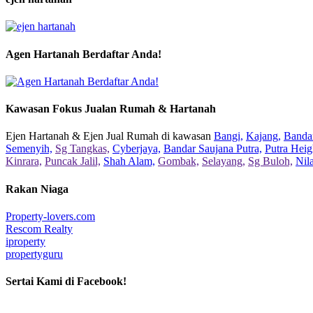
Agen Hartanah Berdaftar Anda!
Kawasan Fokus Jualan Rumah & Hartanah
Ejen Hartanah & Ejen Jual Rumah di kawasan
Bangi,
Kajang,
Bandar
Semenyih,
Sg Tangkas,
Cyberjaya,
Bandar Saujana Putra,
Putra Heig
Kinrara,
Puncak Jalil,
Shah Alam,
Gombak,
Selayang,
Sg Buloh,
Nil
Rakan Niaga
Property-lovers.com
Rescom Realty
iproperty
propertyguru
Sertai Kami di Facebook!