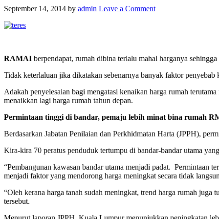
September 14, 2014
by
admin
Leave a Comment
RAMAI
berpendapat, rumah dibina terlalu mahal harganya sehingg
Tidak keterlaluan jika dikatakan sebenarnya banyak faktor penyeba
Adakah penyelesaian bagi mengatasi kenaikan harga rumah terutama
menaikkan lagi harga rumah tahun depan.
Permintaan tinggi di bandar, pemaju lebih minat bina rumah R
Berdasarkan Jabatan Penilaian dan Perkhidmatan Harta (JPPH), perm
Kira-kira 70 peratus penduduk tertumpu di bandar-bandar utama yan
“Pembangunan kawasan bandar utama menjadi padat. Permintaan terh
menjadi faktor yang mendorong harga meningkat secara tidak langsu
“Oleh kerana harga tanah sudah meningkat, trend harga rumah juga 
tersebut.
Menurut laporan JPPH, Kuala Lumpur menunjukkan peningkatan lebi