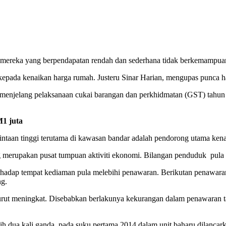
a mereka yang berpendapatan rendah dan sederhana tidak berkemampuan
b kepada kenaikan harga rumah. Justeru Sinar Harian, mengupas punca 
 menjelang pelaksanaan cukai barangan dan perkhidmatan (GST) tahu
M1 juta
intaan tinggi terutama di kawasan bandar adalah pendorong utama ken
g merupakan pusat tumpuan aktiviti ekonomi. Bilangan penduduk pula
adap tempat kediaman pula melebihi penawaran. Berikutan penawaran
ng.
turut meningkat. Disebabkan berlakunya kekurangan dalam penawaran 
h dua kali ganda pada suku pertama 2014 dalam unit baharu dilanca