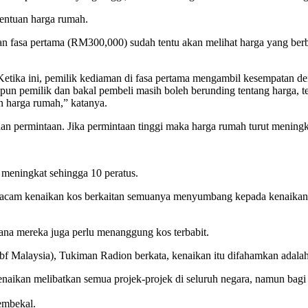
entuan harga rumah.
n fasa pertama (RM300,000) sudah tentu akan melihat harga yang berb
etika ini, pemilik kediaman di fasa pertama mengambil kesempatan d
un pemilik dan bakal pembeli masih boleh berunding tentang harga, te
n harga rumah,” katanya.
n permintaan. Jika permintaan tinggi maka harga rumah turut meningk
 meningkat sehingga 10 peratus.
cam kenaikan kos berkaitan semuanya menyumbang kepada kenaikan ha
rana mereka juga perlu menanggung kos terbabit.
f Malaysia), Tukiman Radion berkata, kenaikan itu difahamkan adalah 
Kenaikan melibatkan semua projek-projek di seluruh negara, namun bag
embekal.