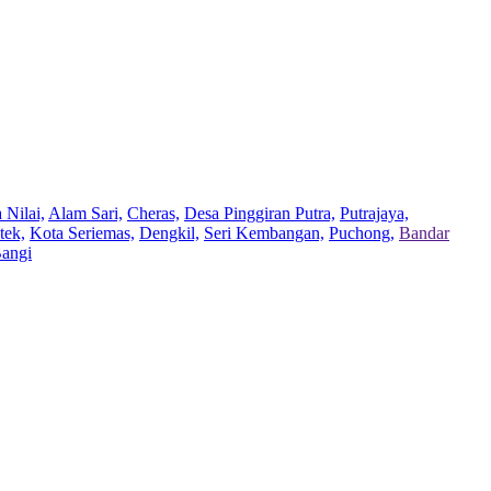
 Nilai,
Alam Sari,
Cheras,
Desa Pinggiran Putra,
Putrajaya,
tek,
Kota Seriemas,
Dengkil,
Seri Kembangan,
Puchong,
Bandar
Bangi