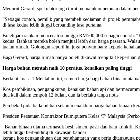
Menurut Gerard, spekulator juga turut memainkan peranan dalam pen
“Sebagai contoh, pemilik yang membeli kediaman di projek perumaha
di fasa kedua lebih tinggi berbanding fasa pertama.
Boleh jadi ia akan mencecah sehingga RM500,000 sebagai contoh. “K
kedua. Bahkan mereka boleh menjual lebih dari harga pasaran. Walaup
jualan rumah. Golongan seperti ini juga penyumbang kepada kenaika
Bagi Gerard, harga rumah hanya boleh dikawal mengikut keperluan da
Harga bahan mentah naik 10 peratus, kenaikan paling tinggi
Berkuat kuasa 1 Mei tahun ini, semua harga bagi bahan binaan utama
Kos pembikinan, pengangkutan, kenaikan bahan api dan bermacamma
dua kali dalam tempoh 12 bulan, dan ia berlaku tanpa notis.
Pembekal pula tiada pilihan selain menaikkan harga bahan binaan ke
Presiden Persatuan Kontraktor Bumiputera Kelas ‘F’ Malaysia (Perkob
“Bahan binaan utama termasuk besi, simen, pasir dan batu konkrit. 
lebih tinggi berbanding di kawasan bandar
kerana kos pengangkutan dan penghantaran yang perlu ditanggung p