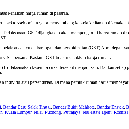
tas kenaikan harga rumah di pasaran.
 sektor-sektor lain yang menyumbang kepada kediaman dikenakan GST 
an. Pelaksanaan GST dijangkakan akan mempengaruhi harga rumah dise
GST.
ap pelaksanaan cukai barangan dan perkhidmatan (GST) April depan ya
nai GST bersama Kastam. GST tidak menaikkan harga rumah.
 GST dilaksanakan kesemua cukai tersebut menjadi satu. Bahkan setiap 
i.
ahan individu atau persendirian. Di mana pemilik rumah harus memba
i
,
Bandar Baru Salak Tinggi
,
Bandar Bukit Mahkota
,
Bandar Enstek
,
B
an
,
Kuala Lumpur
,
Nilai
,
Puchong
,
Putrajaya
,
real estate agent
,
Rosniza