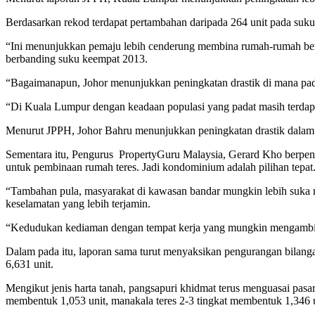
Berdasarkan rekod terdapat pertambahan daripada 264 unit pada suk
“Ini menunjukkan pemaju lebih cenderung membina rumah-rumah berh
berbanding suku keempat 2013.
“Bagaimanapun, Johor menunjukkan peningkatan drastik di mana pada
“Di Kuala Lumpur dengan keadaan populasi yang padat masih terdapat
Menurut JPPH, Johor Bahru menunjukkan peningkatan drastik dalam p
Sementara itu, Pengurus PropertyGuru Malaysia, Gerard Kho berpend
untuk pembinaan rumah teres. Jadi kondominium adalah pilihan tepat
“Tambahan pula, masyarakat di kawasan bandar mungkin lebih suka 
keselamatan yang lebih terjamin.
“Kedudukan kediaman dengan tempat kerja yang mungkin mengambil m
Dalam pada itu, laporan sama turut menyaksikan pengurangan bilang
6,631 unit.
Mengikut jenis harta tanah, pangsapuri khidmat terus menguasai pasar
membentuk 1,053 unit, manakala teres 2-3 tingkat membentuk 1,346 