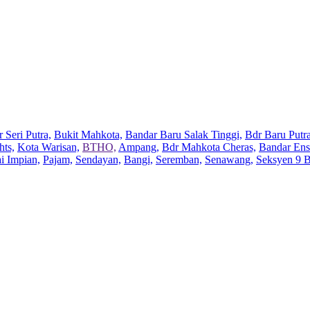
 Seri Putra,
Bukit Mahkota,
Bandar Baru Salak Tinggi,
Bdr Baru Putra
hts,
Kota Warisan,
BTHO,
Ampang,
Bdr Mahkota Cheras,
Bandar Ens
ai Impian,
Pajam,
Sendayan,
Bangi,
Seremban,
Senawang,
Seksyen 9 