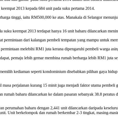
u keempat 2013 kepada 684 unit pada suku pertama 2014.
arga tinggi, iaitu RM500,000 ke atas. Manakala di Selangor menunju
 suku keempat 2013 terdapat hanya 16 unit baharu dilancarkan menin
 permintaan dari kalangan pembeli tempatan yang mampu untuk memilik
ermintaan melebihi RM1 juta kerana dipengaruhi pembeli warga asing
apat, pemaju lebih gemar membina rumah berharga lebih RM1 juta sepe
.
memilih kediaman seperti kondominium disebabkan pilihan gaya hidup
asa perjalanan kurang 15 minit juga menjadi faktor utama pembeli 
an rumah baharu dilancarkan ke dalam pasaran sebanyak 38.8 peratus 
an perumahan baharu dengan 2,441 unit dilancarkan daripada keseluruha
unit. Unit berkelompok dan rumah berkembar 2-3 tingkat, masing-masi