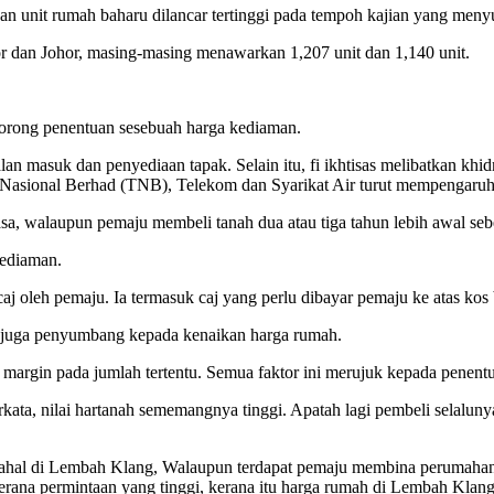
n unit rumah baharu dilancar tertinggi pada tempoh kajian yang menyu
dan Johor, masing-masing menawarkan 1,207 unit dan 1,140 unit.
dorong penentuan sesebuah harga kediaman.
jalan masuk dan penyediaan tapak. Selain itu, fi ikhtisas melibatkan khid
Nasional Berhad (TNB), Telekom dan Syarikat Air turut mempengaruh
sa, walaupun pemaju membeli tanah dua atau tiga tahun lebih awal se
ediaman.
 oleh pemaju. Ia termasuk caj yang perlu dibayar pemaju ke atas kos
Ia juga penyumbang kepada kenaikan harga rumah.
argin pada jumlah tertentu. Semua faktor ini merujuk kepada penentu
a, nilai hartanah sememangnya tinggi. Apatah lagi pembeli selalunya
hal di Lembah Klang, Walaupun terdapat pemaju membina perumahan lu
na permintaan yang tinggi, kerana itu harga rumah di Lembah Klang 