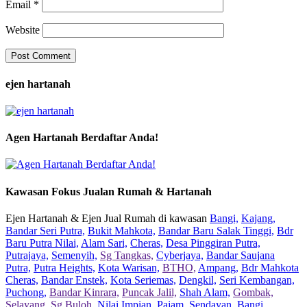
Email
*
Website
ejen hartanah
Agen Hartanah Berdaftar Anda!
Kawasan Fokus Jualan Rumah & Hartanah
Ejen Hartanah & Ejen Jual Rumah di kawasan
Bangi,
Kajang,
Bandar Seri Putra,
Bukit Mahkota,
Bandar Baru Salak Tinggi,
Bdr
Baru Putra Nilai,
Alam Sari,
Cheras,
Desa Pinggiran Putra,
Putrajaya,
Semenyih,
Sg Tangkas,
Cyberjaya,
Bandar Saujana
Putra,
Putra Heights,
Kota Warisan,
BTHO,
Ampang,
Bdr Mahkota
Cheras,
Bandar Enstek,
Kota Seriemas,
Dengkil,
Seri Kembangan,
Puchong,
Bandar Kinrara,
Puncak Jalil,
Shah Alam,
Gombak,
Selayang,
Sg Buloh,
Nilai Impian,
Pajam,
Sendayan,
Bangi,