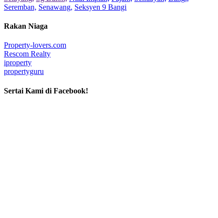
Seremban,
Senawang,
Seksyen 9 Bangi
Rakan Niaga
Property-lovers.com
Rescom Realty
iproperty
propertyguru
Sertai Kami di Facebook!