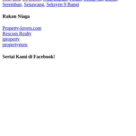
Seremban,
Senawang,
Seksyen 9 Bangi
Rakan Niaga
Property-lovers.com
Rescom Realty
iproperty
propertyguru
Sertai Kami di Facebook!