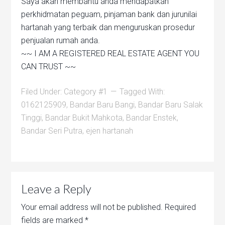
Saya akan membantu anda mendapatkan
perkhidmatan peguam, pinjaman bank dan jurunilai
hartanah yang terbaik dan menguruskan prosedur
penjualan rumah anda.
~~ I AM A REGISTERED REAL ESTATE AGENT YOU
CAN TRUST ~~
Filed Under:
Category #1
Tagged With:
0162125909
,
Bandar Baru Bangi
,
Bandar Baru Salak
Tinggi
,
Bandar Bukit Mahkota
,
Bandar Enstek
,
Bandar Seri Putra
,
ejen hartanah
Leave a Reply
Your email address will not be published.
Required
fields are marked
*