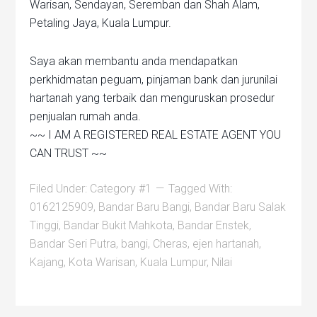
Warisan, Sendayan, Seremban dan Shah Alam,
Petaling Jaya, Kuala Lumpur.
Saya akan membantu anda mendapatkan
perkhidmatan peguam, pinjaman bank dan jurunilai
hartanah yang terbaik dan menguruskan prosedur
penjualan rumah anda.
~~ I AM A REGISTERED REAL ESTATE AGENT YOU
CAN TRUST ~~
Filed Under:
Category #1
Tagged With:
0162125909
,
Bandar Baru Bangi
,
Bandar Baru Salak
Tinggi
,
Bandar Bukit Mahkota
,
Bandar Enstek
,
Bandar Seri Putra
,
bangi
,
Cheras
,
ejen hartanah
,
Kajang
,
Kota Warisan
,
Kuala Lumpur
,
Nilai