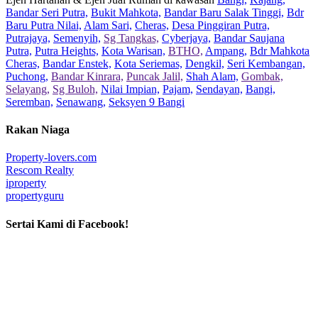
Bandar Seri Putra,
Bukit Mahkota,
Bandar Baru Salak Tinggi,
Bdr
Baru Putra Nilai,
Alam Sari,
Cheras,
Desa Pinggiran Putra,
Putrajaya,
Semenyih,
Sg Tangkas,
Cyberjaya,
Bandar Saujana
Putra,
Putra Heights,
Kota Warisan,
BTHO,
Ampang,
Bdr Mahkota
Cheras,
Bandar Enstek,
Kota Seriemas,
Dengkil,
Seri Kembangan,
Puchong,
Bandar Kinrara,
Puncak Jalil,
Shah Alam,
Gombak,
Selayang,
Sg Buloh,
Nilai Impian,
Pajam,
Sendayan,
Bangi,
Seremban,
Senawang,
Seksyen 9 Bangi
Rakan Niaga
Property-lovers.com
Rescom Realty
iproperty
propertyguru
Sertai Kami di Facebook!