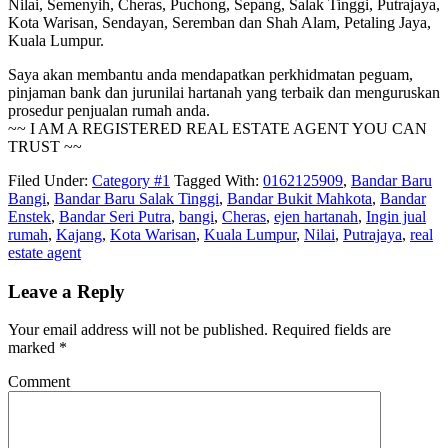
Nilai, Semenyih, Cheras, Puchong, Sepang, Salak Tinggi, Putrajaya,
Kota Warisan, Sendayan, Seremban dan Shah Alam, Petaling Jaya,
Kuala Lumpur.
Saya akan membantu anda mendapatkan perkhidmatan peguam,
pinjaman bank dan jurunilai hartanah yang terbaik dan menguruskan
prosedur penjualan rumah anda.
~~ I AM A REGISTERED REAL ESTATE AGENT YOU CAN
TRUST ~~
Filed Under:
Category #1
Tagged With:
0162125909
,
Bandar Baru
Bangi
,
Bandar Baru Salak Tinggi
,
Bandar Bukit Mahkota
,
Bandar
Enstek
,
Bandar Seri Putra
,
bangi
,
Cheras
,
ejen hartanah
,
Ingin jual
rumah
,
Kajang
,
Kota Warisan
,
Kuala Lumpur
,
Nilai
,
Putrajaya
,
real
estate agent
Leave a Reply
Your email address will not be published.
Required fields are
marked
*
Comment