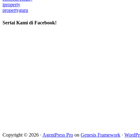
iproperty
propertyguru
Sertai Kami di Facebook!
Copyright © 2026 ·
AgentPress Pro
on
Genesis Framework
·
WordPr