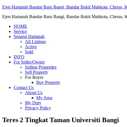
Ejen Hartanah Bandar Baru Bangi, Bandar Bukit Mahkota, Cheras, Ka
Ejen Hartanah Bandar Baru Bangi, Bandar Bukit Mahkota, Cheras, Ka
HOME
Service
Senarai Hartanah
All Listings
Active
Sold
INFO
For Seller/Owner
Selling Properties
Sell Property
For Buyer
Buy Property
Contact Us
About Us
My Area
My Duty
Privacy Policy
Teres 2 Tingkat Taman Universiti Bangi