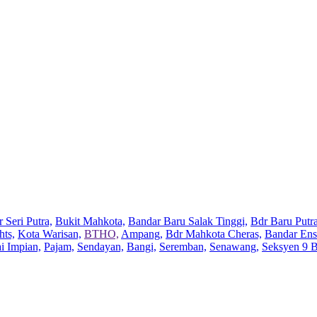
 Seri Putra,
Bukit Mahkota,
Bandar Baru Salak Tinggi,
Bdr Baru Putra
hts,
Kota Warisan,
BTHO,
Ampang,
Bdr Mahkota Cheras,
Bandar Ens
ai Impian,
Pajam,
Sendayan,
Bangi,
Seremban,
Senawang,
Seksyen 9 