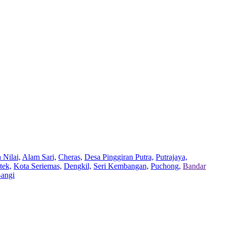
 Nilai,
Alam Sari,
Cheras,
Desa Pinggiran Putra,
Putrajaya,
tek,
Kota Seriemas,
Dengkil,
Seri Kembangan,
Puchong,
Bandar
Bangi