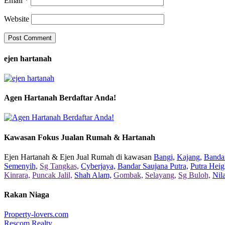
Email
*
Website
ejen hartanah
Agen Hartanah Berdaftar Anda!
Kawasan Fokus Jualan Rumah & Hartanah
Ejen Hartanah & Ejen Jual Rumah di kawasan
Bangi,
Kajang,
Bandar
Semenyih,
Sg Tangkas,
Cyberjaya,
Bandar Saujana Putra,
Putra Heig
Kinrara,
Puncak Jalil,
Shah Alam,
Gombak,
Selayang,
Sg Buloh,
Nil
Rakan Niaga
Property-lovers.com
Rescom Realty