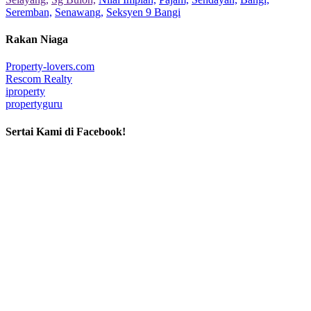
Seremban,
Senawang,
Seksyen 9 Bangi
Rakan Niaga
Property-lovers.com
Rescom Realty
iproperty
propertyguru
Sertai Kami di Facebook!