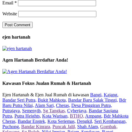
Email
*
Website
ejen hartanah
Agen Hartanah Berdaftar Anda!
Kawasan Fokus Jualan Rumah & Hartanah
Ejen Hartanah & Ejen Jual Rumah di kawasan
Bangi,
Kajang,
Bandar Seri Putra,
Bukit Mahkota,
Bandar Baru Salak Tinggi,
Bdr
Baru Putra Nilai,
Alam Sari,
Cheras,
Desa Pinggiran Putra,
Putrajaya,
Semenyih,
Sg Tangkas,
Cyberjaya,
Bandar Saujana
Putra,
Putra Heights,
Kota Warisan,
BTHO,
Ampang,
Bdr Mahkota
Cheras,
Bandar Enstek,
Kota Seriemas,
Dengkil,
Seri Kembangan,
Puchong,
Bandar Kinrara,
Puncak Jalil,
Shah Alam,
Gombak,
Selayang,
Sg Buloh,
Nilai Impian,
Pajam,
Sendayan,
Bangi,