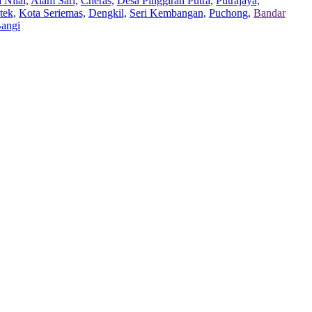
 Nilai,
Alam Sari,
Cheras,
Desa Pinggiran Putra,
Putrajaya,
tek,
Kota Seriemas,
Dengkil,
Seri Kembangan,
Puchong,
Bandar
Bangi