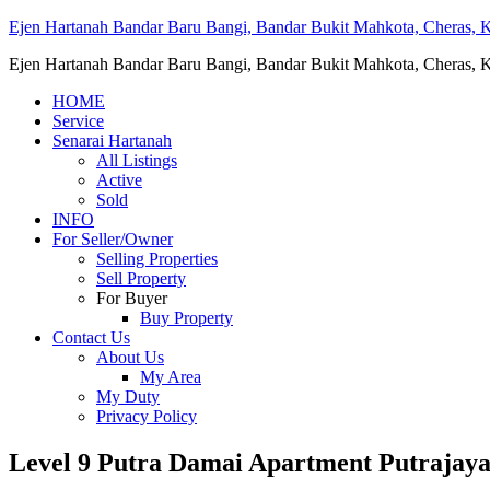
Ejen Hartanah Bandar Baru Bangi, Bandar Bukit Mahkota, Cheras, Ka
Ejen Hartanah Bandar Baru Bangi, Bandar Bukit Mahkota, Cheras, Ka
HOME
Service
Senarai Hartanah
All Listings
Active
Sold
INFO
For Seller/Owner
Selling Properties
Sell Property
For Buyer
Buy Property
Contact Us
About Us
My Area
My Duty
Privacy Policy
Level 9 Putra Damai Apartment Putrajay