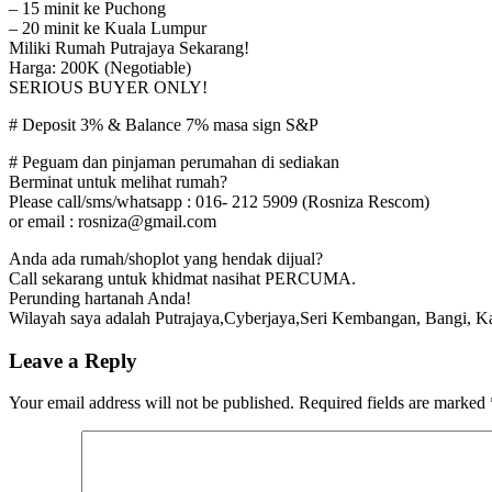
– 15 minit ke Puchong
– 20 minit ke Kuala Lumpur
Miliki Rumah Putrajaya Sekarang!
Harga: 200K (Negotiable)
SERIOUS BUYER ONLY!
# Deposit 3% & Balance 7% masa sign S&P
# Peguam dan pinjaman perumahan di sediakan
Berminat untuk melihat rumah?
Please call/sms/whatsapp : 016- 212 5909 (Rosniza Rescom)
or email : rosniza@gmail.com
Anda ada rumah/shoplot yang hendak dijual?
Call sekarang untuk khidmat nasihat PERCUMA.
Perunding hartanah Anda!
Wilayah saya adalah Putrajaya,Cyberjaya,Seri Kembangan, Bangi, Ka
Leave a Reply
Your email address will not be published.
Required fields are marked