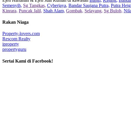
Ejen Hartanah & Ejen Jual Rumah di kawasan
Bangi,
Kajang,
Bandar
Semenyih,
Sg Tangkas,
Cyberjaya,
Bandar Saujana Putra,
Putra Heig
Kinrara,
Puncak Jalil,
Shah Alam,
Gombak,
Selayang,
Sg Buloh,
Nil
Rakan Niaga
Property-lovers.com
Rescom Realty
iproperty
propertyguru
Sertai Kami di Facebook!