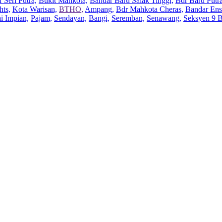
 Seri Putra,
Bukit Mahkota,
Bandar Baru Salak Tinggi,
Bdr Baru Putra
hts,
Kota Warisan,
BTHO,
Ampang,
Bdr Mahkota Cheras,
Bandar Ens
ai Impian,
Pajam,
Sendayan,
Bangi,
Seremban,
Senawang,
Seksyen 9 