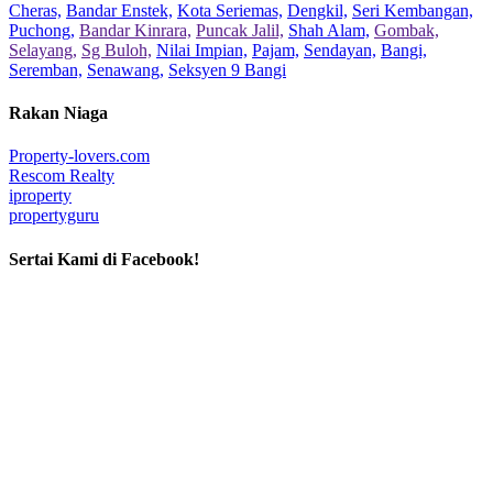
Cheras,
Bandar Enstek,
Kota Seriemas,
Dengkil,
Seri Kembangan,
Puchong,
Bandar Kinrara,
Puncak Jalil,
Shah Alam,
Gombak,
Selayang,
Sg Buloh,
Nilai Impian,
Pajam,
Sendayan,
Bangi,
Seremban,
Senawang,
Seksyen 9 Bangi
Rakan Niaga
Property-lovers.com
Rescom Realty
iproperty
propertyguru
Sertai Kami di Facebook!