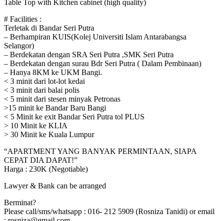
Table Top with Kitchen cabinet (high quality)
# Facilities :
Terletak di Bandar Seri Putra
– Berhampiran KUIS(Kolej Universiti Islam Antarabangsa
Selangor)
– Berdekatan dengan SRA Seri Putra ,SMK Seri Putra
– Berdekatan dengan surau Bdr Seri Putra ( Dalam Pembinaan)
– Hanya 8KM ke UKM Bangi.
< 3 minit dari lot-lot kedai
< 3 minit dari balai polis
< 5 minit dari stesen minyak Petronas
>15 minit ke Bandar Baru Bangi
< 5 Minit ke exit Bandar Seri Putra tol PLUS
> 10 Minit ke KLIA
> 30 Minit ke Kuala Lumpur
“APARTMENT YANG BANYAK PERMINTAAN, SIAPA
CEPAT DIA DAPAT!”
Harga : 230K (Negotiable)
Lawyer & Bank can be arranged
Berminat?
Please call/sms/whatsapp : 016- 212 5909 (Rosniza Tanidi) or email
: rosniza@gmail.com