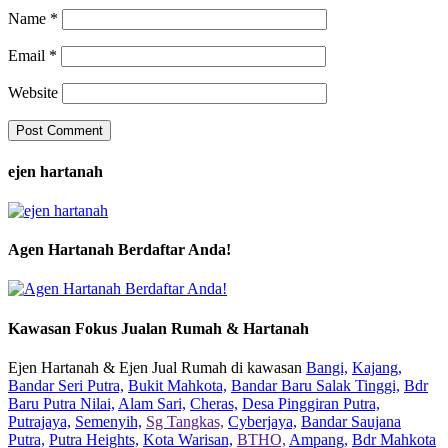
Name
*
Email
*
Website
ejen hartanah
Agen Hartanah Berdaftar Anda!
Kawasan Fokus Jualan Rumah & Hartanah
Ejen Hartanah & Ejen Jual Rumah di kawasan
Bangi,
Kajang,
Bandar Seri Putra,
Bukit Mahkota,
Bandar Baru Salak Tinggi,
Bdr
Baru Putra Nilai,
Alam Sari,
Cheras,
Desa Pinggiran Putra,
Putrajaya,
Semenyih,
Sg Tangkas,
Cyberjaya,
Bandar Saujana
Putra,
Putra Heights,
Kota Warisan,
BTHO,
Ampang,
Bdr Mahkota