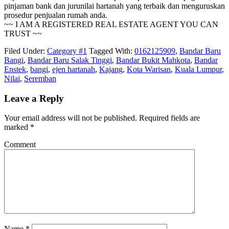
pinjaman bank dan jurunilai hartanah yang terbaik dan menguruskan
prosedur penjualan rumah anda.
~~ I AM A REGISTERED REAL ESTATE AGENT YOU CAN
TRUST ~~
Filed Under:
Category #1
Tagged With:
0162125909
,
Bandar Baru
Bangi
,
Bandar Baru Salak Tinggi
,
Bandar Bukit Mahkota
,
Bandar
Enstek
,
bangi
,
ejen hartanah
,
Kajang
,
Kota Warisan
,
Kuala Lumpur
,
Nilai
,
Seremban
Leave a Reply
Your email address will not be published.
Required fields are
marked
*
Comment
Name
*