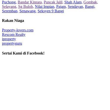
Puchong,
Bandar Kinrara,
Puncak Jalil,
Shah Alam,
Gombak,
Selayang,
Sg Buloh,
Nilai Impian,
Pajam,
Sendayan,
Bangi,
Seremban,
Senawang,
Seksyen 9 Bangi
Rakan Niaga
Property-lovers.com
Rescom Realty
iproperty
propertyguru
Sertai Kami di Facebook!