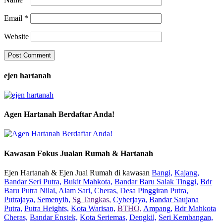
Email
*
Website
ejen hartanah
Agen Hartanah Berdaftar Anda!
Kawasan Fokus Jualan Rumah & Hartanah
Ejen Hartanah & Ejen Jual Rumah di kawasan
Bangi,
Kajang,
Bandar Seri Putra,
Bukit Mahkota,
Bandar Baru Salak Tinggi,
Bdr
Baru Putra Nilai,
Alam Sari,
Cheras,
Desa Pinggiran Putra,
Putrajaya,
Semenyih,
Sg Tangkas,
Cyberjaya,
Bandar Saujana
Putra,
Putra Heights,
Kota Warisan,
BTHO,
Ampang,
Bdr Mahkota
Cheras,
Bandar Enstek,
Kota Seriemas,
Dengkil,
Seri Kembangan,