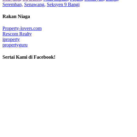
Seremban,
Senawang,
Seksyen 9 Bangi
Rakan Niaga
Property-lovers.com
Rescom Realty
iproperty
propertyguru
Sertai Kami di Facebook!