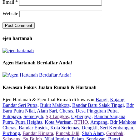
Email
*
Website
ejen hartanah
Agen Hartanah Berdaftar Anda!
Kawasan Fokus Jualan Rumah & Hartanah
Ejen Hartanah & Ejen Jual Rumah di kawasan
Bangi,
Kajang,
Bandar Seri Putra,
Bukit Mahkota,
Bandar Baru Salak Tinggi,
Bdr
Baru Putra Nilai,
Alam Sari,
Cheras,
Desa Pinggiran Putra,
Putrajaya,
Semenyih,
Sg Tangkas,
Cyberjaya,
Bandar Saujana
Putra,
Putra Heights,
Kota Warisan,
BTHO,
Ampang,
Bdr Mahkota
Cheras,
Bandar Enstek,
Kota Seriemas,
Dengkil,
Seri Kembangan,
Puchong,
Bandar Kinrara,
Puncak Jalil,
Shah Alam,
Gombak,
Selayang,
Sg Buloh,
Nilai Impian,
Pajam,
Sendayan,
Bangi,