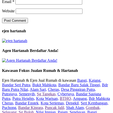
Email
*
Website
ejen hartanah
Agen Hartanah Berdaftar Anda!
Kawasan Fokus Jualan Rumah & Hartanah
Ejen Hartanah & Ejen Jual Rumah di kawasan
Bangi,
Kajang,
Bandar Seri Putra,
Bukit Mahkota,
Bandar Baru Salak Tinggi,
Bdr
Baru Putra Nilai,
Alam Sari,
Cheras,
Desa Pinggiran Putra,
Putrajaya,
Semenyih,
Sg Tangkas,
Cyberjaya,
Bandar Saujana
Putra,
Putra Heights,
Kota Warisan,
BTHO,
Ampang,
Bdr Mahkota
Cheras,
Bandar Enstek,
Kota Seriemas,
Dengkil,
Seri Kembangan,
Puchong,
Bandar Kinrara,
Puncak Jalil,
Shah Alam,
Gombak,
Selayang,
Sg Buloh,
Nilai Impian,
Pajam,
Sendayan,
Bangi,