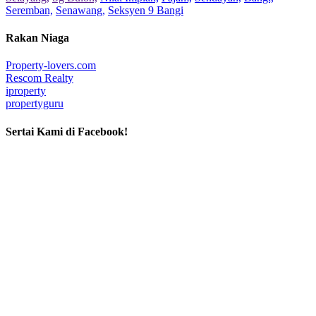
Seremban,
Senawang,
Seksyen 9 Bangi
Rakan Niaga
Property-lovers.com
Rescom Realty
iproperty
propertyguru
Sertai Kami di Facebook!