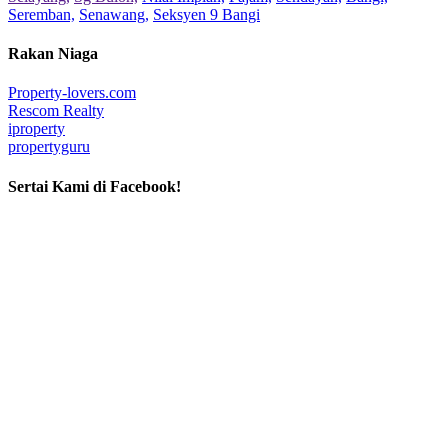
Seremban,
Senawang,
Seksyen 9 Bangi
Rakan Niaga
Property-lovers.com
Rescom Realty
iproperty
propertyguru
Sertai Kami di Facebook!