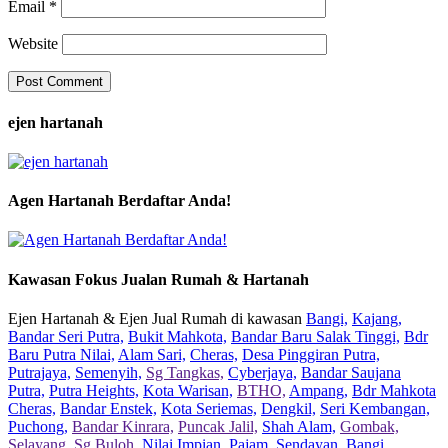
Email
*
Website
ejen hartanah
Agen Hartanah Berdaftar Anda!
Kawasan Fokus Jualan Rumah & Hartanah
Ejen Hartanah & Ejen Jual Rumah di kawasan
Bangi,
Kajang,
Bandar Seri Putra,
Bukit Mahkota,
Bandar Baru Salak Tinggi,
Bdr
Baru Putra Nilai,
Alam Sari,
Cheras,
Desa Pinggiran Putra,
Putrajaya,
Semenyih,
Sg Tangkas,
Cyberjaya,
Bandar Saujana
Putra,
Putra Heights,
Kota Warisan,
BTHO,
Ampang,
Bdr Mahkota
Cheras,
Bandar Enstek,
Kota Seriemas,
Dengkil,
Seri Kembangan,
Puchong,
Bandar Kinrara,
Puncak Jalil,
Shah Alam,
Gombak,
Selayang,
Sg Buloh,
Nilai Impian,
Pajam,
Sendayan,
Bangi,