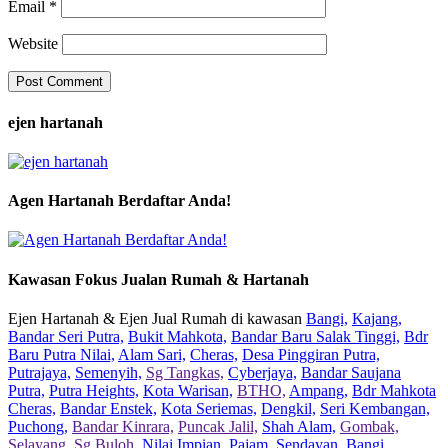
Email
*
Website
ejen hartanah
Agen Hartanah Berdaftar Anda!
Kawasan Fokus Jualan Rumah & Hartanah
Ejen Hartanah & Ejen Jual Rumah di kawasan
Bangi,
Kajang,
Bandar Seri Putra,
Bukit Mahkota,
Bandar Baru Salak Tinggi,
Bdr
Baru Putra Nilai,
Alam Sari,
Cheras,
Desa Pinggiran Putra,
Putrajaya,
Semenyih,
Sg Tangkas,
Cyberjaya,
Bandar Saujana
Putra,
Putra Heights,
Kota Warisan,
BTHO,
Ampang,
Bdr Mahkota
Cheras,
Bandar Enstek,
Kota Seriemas,
Dengkil,
Seri Kembangan,
Puchong,
Bandar Kinrara,
Puncak Jalil,
Shah Alam,
Gombak,
Selayang,
Sg Buloh,
Nilai Impian,
Pajam,
Sendayan,
Bangi,