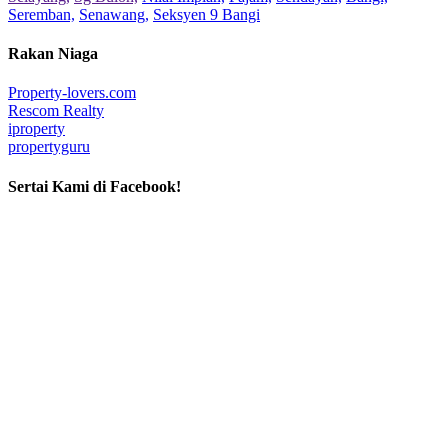
Seremban,
Senawang,
Seksyen 9 Bangi
Rakan Niaga
Property-lovers.com
Rescom Realty
iproperty
propertyguru
Sertai Kami di Facebook!