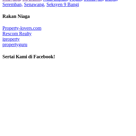
Seremban,
Senawang,
Seksyen 9 Bangi
Rakan Niaga
Property-lovers.com
Rescom Realty
iproperty
propertyguru
Sertai Kami di Facebook!