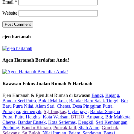
Email
*
Website
ejen hartanah
Agen Hartanah Berdaftar Anda!
Kawasan Fokus Jualan Rumah & Hartanah
Ejen Hartanah & Ejen Jual Rumah di kawasan
Bangi,
Kajang,
Bandar Seri Putra,
Bukit Mahkota,
Bandar Baru Salak Tinggi,
Bdr
Baru Putra Nilai,
Alam Sari,
Cheras,
Desa Pinggiran Putra,
Putrajaya,
Semenyih,
Sg Tangkas,
Cyberjaya,
Bandar Saujana
Putra,
Putra Heights,
Kota Warisan,
BTHO,
Ampang,
Bdr Mahkota
Cheras,
Bandar Enstek,
Kota Seriemas,
Dengkil,
Seri Kembangan,
Puchong,
Bandar Kinrara,
Puncak Jalil,
Shah Alam,
Gombak,
Selayang,
Sg Buloh,
Nilai Impian,
Pajam,
Sendayan,
Bangi,