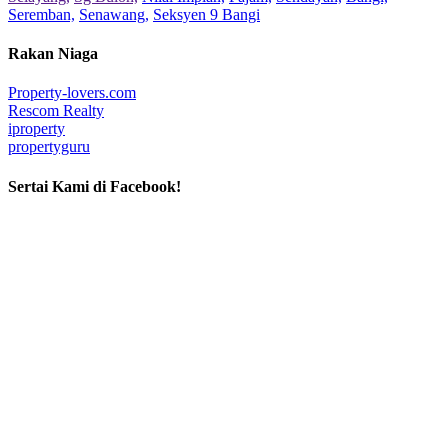
Seremban,
Senawang,
Seksyen 9 Bangi
Rakan Niaga
Property-lovers.com
Rescom Realty
iproperty
propertyguru
Sertai Kami di Facebook!