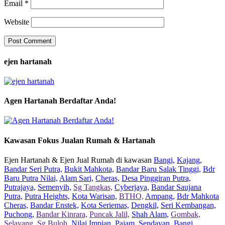
Email
*
Website
ejen hartanah
Agen Hartanah Berdaftar Anda!
Kawasan Fokus Jualan Rumah & Hartanah
Ejen Hartanah & Ejen Jual Rumah di kawasan
Bangi,
Kajang,
Bandar Seri Putra,
Bukit Mahkota,
Bandar Baru Salak Tinggi,
Bdr
Baru Putra Nilai,
Alam Sari,
Cheras,
Desa Pinggiran Putra,
Putrajaya,
Semenyih,
Sg Tangkas,
Cyberjaya,
Bandar Saujana
Putra,
Putra Heights,
Kota Warisan,
BTHO,
Ampang,
Bdr Mahkota
Cheras,
Bandar Enstek,
Kota Seriemas,
Dengkil,
Seri Kembangan,
Puchong,
Bandar Kinrara,
Puncak Jalil,
Shah Alam,
Gombak,
Selayang,
Sg Buloh,
Nilai Impian,
Pajam,
Sendayan,
Bangi,