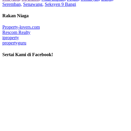
Seremban,
Senawang,
Seksyen 9 Bangi
Rakan Niaga
Property-lovers.com
Rescom Realty
iproperty
propertyguru
Sertai Kami di Facebook!