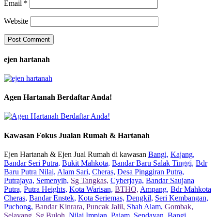
Email
*
Website
ejen hartanah
Agen Hartanah Berdaftar Anda!
Kawasan Fokus Jualan Rumah & Hartanah
Ejen Hartanah & Ejen Jual Rumah di kawasan
Bangi,
Kajang,
Bandar Seri Putra,
Bukit Mahkota,
Bandar Baru Salak Tinggi,
Bdr
Baru Putra Nilai,
Alam Sari,
Cheras,
Desa Pinggiran Putra,
Putrajaya,
Semenyih,
Sg Tangkas,
Cyberjaya,
Bandar Saujana
Putra,
Putra Heights,
Kota Warisan,
BTHO,
Ampang,
Bdr Mahkota
Cheras,
Bandar Enstek,
Kota Seriemas,
Dengkil,
Seri Kembangan,
Puchong,
Bandar Kinrara,
Puncak Jalil,
Shah Alam,
Gombak,
Selayang,
Sg Buloh,
Nilai Impian,
Pajam,
Sendayan,
Bangi,