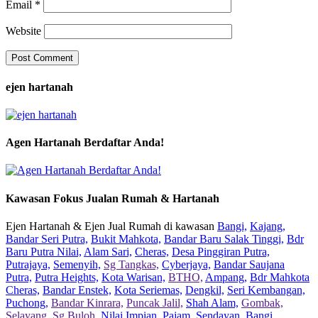
Email
*
Website
ejen hartanah
Agen Hartanah Berdaftar Anda!
Kawasan Fokus Jualan Rumah & Hartanah
Ejen Hartanah & Ejen Jual Rumah di kawasan
Bangi,
Kajang,
Bandar Seri Putra,
Bukit Mahkota,
Bandar Baru Salak Tinggi,
Bdr
Baru Putra Nilai,
Alam Sari,
Cheras,
Desa Pinggiran Putra,
Putrajaya,
Semenyih,
Sg Tangkas,
Cyberjaya,
Bandar Saujana
Putra,
Putra Heights,
Kota Warisan,
BTHO,
Ampang,
Bdr Mahkota
Cheras,
Bandar Enstek,
Kota Seriemas,
Dengkil,
Seri Kembangan,
Puchong,
Bandar Kinrara,
Puncak Jalil,
Shah Alam,
Gombak,
Selayang,
Sg Buloh,
Nilai Impian,
Pajam,
Sendayan,
Bangi,