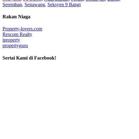
Seremban,
Senawang,
Seksyen 9 Bangi
Rakan Niaga
Property-lovers.com
Rescom Realty
iproperty
propertyguru
Sertai Kami di Facebook!