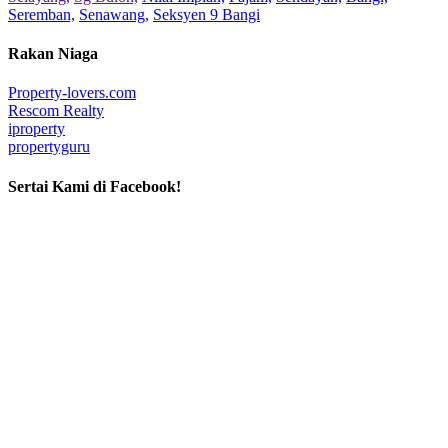
Seremban,
Senawang,
Seksyen 9 Bangi
Rakan Niaga
Property-lovers.com
Rescom Realty
iproperty
propertyguru
Sertai Kami di Facebook!