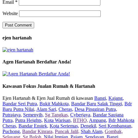
Email
*
Website
ejen hartanah
Agen Hartanah Berdaftar Anda!
Kawasan Fokus Jualan Rumah & Hartanah
Ejen Hartanah & Ejen Jual Rumah di kawasan
Bangi,
Kajang,
Bandar Seri Putra,
Bukit Mahkota,
Bandar Baru Salak Tinggi,
Bdr
Baru Putra Nilai,
Alam Sari,
Cheras,
Desa Pinggiran Putra,
Putrajaya,
Semenyih,
Sg Tangkas,
Cyberjaya,
Bandar Saujana
Putra,
Putra Heights,
Kota Warisan,
BTHO,
Ampang,
Bdr Mahkota
Cheras,
Bandar Enstek,
Kota Seriemas,
Dengkil,
Seri Kembangan,
Puchong,
Bandar Kinrara,
Puncak Jalil,
Shah Alam,
Gombak,
Selayang,
Sg Buloh,
Nilai Impian,
Pajam,
Sendayan,
Bangi,