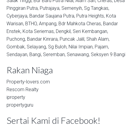
Salak Tinggi,
Bdr Baru Putra Nilai,
Alam Sari,
Cheras,
Desa
Pinggiran Putra,
Putrajaya,
Semenyih,
Sg Tangkas,
Cyberjaya,
Bandar Saujana Putra,
Putra Heights,
Kota
Warisan,
BTHO,
Ampang,
Bdr Mahkota Cheras,
Bandar
Enstek,
Kota Seriemas,
Dengkil,
Seri Kembangan,
Puchong,
Bandar Kinrara,
Puncak Jalil,
Shah Alam,
Gombak,
Selayang,
Sg Buloh,
Nilai Impian,
Pajam,
Sendayan,
Bangi,
Seremban,
Senawang,
Seksyen 9 Bangi
Rakan Niaga
Property-lovers.com
Rescom Realty
iproperty
propertyguru
Sertai Kami di Facebook!