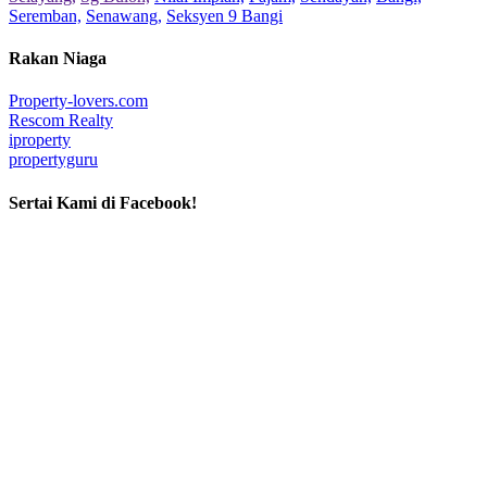
Seremban,
Senawang,
Seksyen 9 Bangi
Rakan Niaga
Property-lovers.com
Rescom Realty
iproperty
propertyguru
Sertai Kami di Facebook!