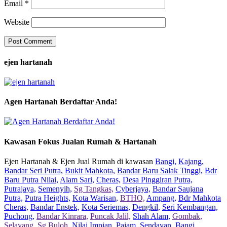
Email
*
Website
ejen hartanah
Agen Hartanah Berdaftar Anda!
Kawasan Fokus Jualan Rumah & Hartanah
Ejen Hartanah & Ejen Jual Rumah di kawasan
Bangi,
Kajang,
Bandar Seri Putra,
Bukit Mahkota,
Bandar Baru Salak Tinggi,
Bdr
Baru Putra Nilai,
Alam Sari,
Cheras,
Desa Pinggiran Putra,
Putrajaya,
Semenyih,
Sg Tangkas,
Cyberjaya,
Bandar Saujana
Putra,
Putra Heights,
Kota Warisan,
BTHO,
Ampang,
Bdr Mahkota
Cheras,
Bandar Enstek,
Kota Seriemas,
Dengkil,
Seri Kembangan,
Puchong,
Bandar Kinrara,
Puncak Jalil,
Shah Alam,
Gombak,
Selayang,
Sg Buloh,
Nilai Impian,
Pajam,
Sendayan,
Bangi,