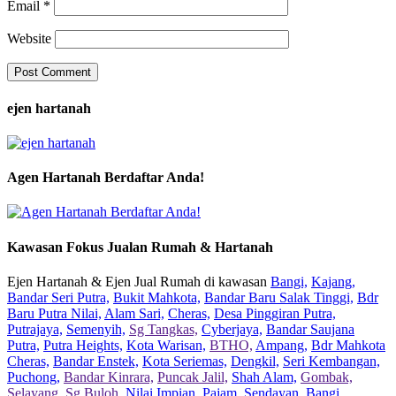
Email
*
Website
ejen hartanah
Agen Hartanah Berdaftar Anda!
Kawasan Fokus Jualan Rumah & Hartanah
Ejen Hartanah & Ejen Jual Rumah di kawasan
Bangi,
Kajang,
Bandar Seri Putra,
Bukit Mahkota,
Bandar Baru Salak Tinggi,
Bdr
Baru Putra Nilai,
Alam Sari,
Cheras,
Desa Pinggiran Putra,
Putrajaya,
Semenyih,
Sg Tangkas,
Cyberjaya,
Bandar Saujana
Putra,
Putra Heights,
Kota Warisan,
BTHO,
Ampang,
Bdr Mahkota
Cheras,
Bandar Enstek,
Kota Seriemas,
Dengkil,
Seri Kembangan,
Puchong,
Bandar Kinrara,
Puncak Jalil,
Shah Alam,
Gombak,
Selayang,
Sg Buloh,
Nilai Impian,
Pajam,
Sendayan,
Bangi,