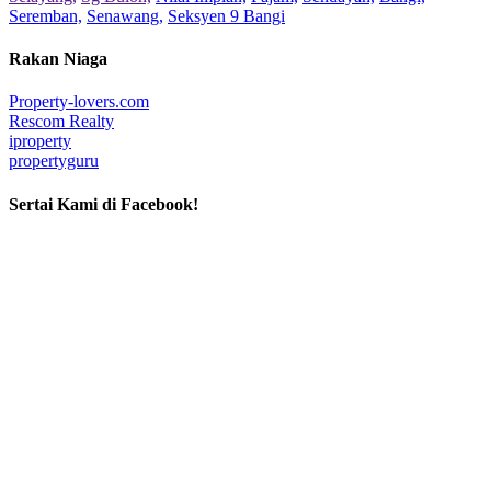
Seremban,
Senawang,
Seksyen 9 Bangi
Rakan Niaga
Property-lovers.com
Rescom Realty
iproperty
propertyguru
Sertai Kami di Facebook!