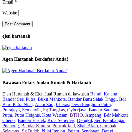
Email
*
Website
ejen hartanah
Agen Hartanah Berdaftar Anda!
Kawasan Fokus Jualan Rumah & Hartanah
Ejen Hartanah & Ejen Jual Rumah di kawasan
Bangi,
Kajang,
Bandar Seri Putra,
Bukit Mahkota,
Bandar Baru Salak Tinggi,
Bdr
Baru Putra Nilai,
Alam Sari,
Cheras,
Desa Pinggiran Putra,
Putrajaya,
Semenyih,
Sg Tangkas,
Cyberjaya,
Bandar Saujana
Putra,
Putra Heights,
Kota Warisan,
BTHO,
Ampang,
Bdr Mahkota
Cheras,
Bandar Enstek,
Kota Seriemas,
Dengkil,
Seri Kembangan,
Puchong,
Bandar Kinrara,
Puncak Jalil,
Shah Alam,
Gombak,
Selayang,
Sg Buloh,
Nilai Impian,
Pajam,
Sendayan,
Bangi,