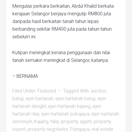
Mengulas perkara berkaitan, Abdul Khalid berkata
kerajaan Selangor berjaya mengutip RM800 juta
daripada hasil berkaitan tanah tahun lepas
berbanding sekitar RM400 juta pada tahun-tahun
sebelum ini.
Kutipan meningkat kerana penggunaan dan nilai
tanah semakin meningkat di Selangor, katanya.
– BERNAMA
Filed Under:
Featured
Tagged With:
auction
,
bangi
,
ejen hartanah
,
ejen hartanah bangi
,
ejen
hartanah dengkil
,
ejen hartanah kajang
,
ejen
hartanah nilai
,
ejen hartanah putrajaya
,
ejen hartanah
semenyih
,
Kajang
,
Nilai
,
property agent
,
property
expert
,
property negotiator
,
Putrajaya
,
real estate