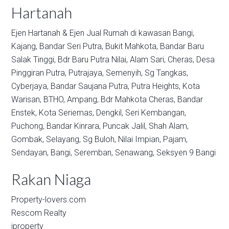
Hartanah
Ejen Hartanah & Ejen Jual Rumah di kawasan
Bangi,
Kajang,
Bandar Seri Putra,
Bukit Mahkota,
Bandar Baru
Salak Tinggi,
Bdr Baru Putra Nilai,
Alam Sari,
Cheras,
Desa
Pinggiran Putra,
Putrajaya,
Semenyih,
Sg Tangkas,
Cyberjaya,
Bandar Saujana Putra,
Putra Heights,
Kota
Warisan,
BTHO,
Ampang,
Bdr Mahkota Cheras,
Bandar
Enstek,
Kota Seriemas,
Dengkil,
Seri Kembangan,
Puchong,
Bandar Kinrara,
Puncak Jalil,
Shah Alam,
Gombak,
Selayang,
Sg Buloh,
Nilai Impian,
Pajam,
Sendayan,
Bangi,
Seremban,
Senawang,
Seksyen 9 Bangi
Rakan Niaga
Property-lovers.com
Rescom Realty
iproperty