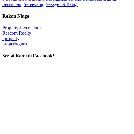
Seremban,
Senawang,
Seksyen 9 Bangi
Rakan Niaga
Property-lovers.com
Rescom Realty
iproperty
propertyguru
Sertai Kami di Facebook!