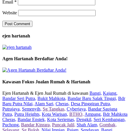
Email
*
Website
ejen hartanah
Agen Hartanah Berdaftar Anda!
Kawasan Fokus Jualan Rumah & Hartanah
Ejen Hartanah & Ejen Jual Rumah di kawasan
Bangi,
Kajang,
Bandar Seri Putra,
Bukit Mahkota,
Bandar Baru Salak Tinggi,
Bdr
Baru Putra Nilai,
Alam Sari,
Cheras,
Desa Pinggiran Putra,
Putrajaya,
Semenyih,
Sg Tangkas,
Cyberjaya,
Bandar Saujana
Putra,
Putra Heights,
Kota Warisan,
BTHO,
Ampang,
Bdr Mahkota
Cheras,
Bandar Enstek,
Kota Seriemas,
Dengkil,
Seri Kembangan,
Puchong,
Bandar Kinrara,
Puncak Jalil,
Shah Alam,
Gombak,
Selayang,
Sg Buloh,
Nilai Impian,
Pajam,
Sendayan,
Bangi,