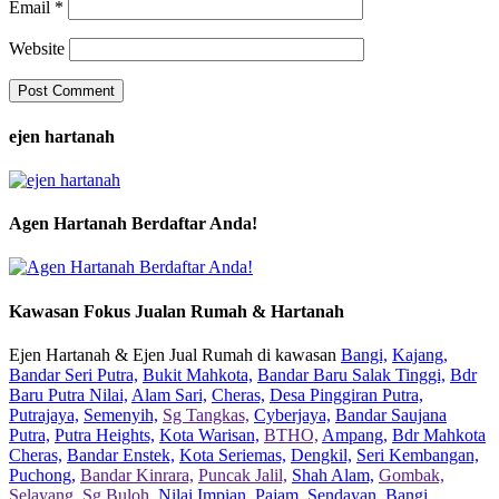
Email
*
Website
ejen hartanah
Agen Hartanah Berdaftar Anda!
Kawasan Fokus Jualan Rumah & Hartanah
Ejen Hartanah & Ejen Jual Rumah di kawasan
Bangi,
Kajang,
Bandar Seri Putra,
Bukit Mahkota,
Bandar Baru Salak Tinggi,
Bdr
Baru Putra Nilai,
Alam Sari,
Cheras,
Desa Pinggiran Putra,
Putrajaya,
Semenyih,
Sg Tangkas,
Cyberjaya,
Bandar Saujana
Putra,
Putra Heights,
Kota Warisan,
BTHO,
Ampang,
Bdr Mahkota
Cheras,
Bandar Enstek,
Kota Seriemas,
Dengkil,
Seri Kembangan,
Puchong,
Bandar Kinrara,
Puncak Jalil,
Shah Alam,
Gombak,
Selayang,
Sg Buloh,
Nilai Impian,
Pajam,
Sendayan,
Bangi,