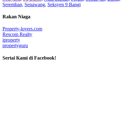
Seremban,
Senawang,
Seksyen 9 Bangi
Rakan Niaga
Property-lovers.com
Rescom Realty
iproperty
propertyguru
Sertai Kami di Facebook!