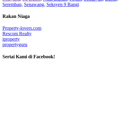
Seremban,
Senawang,
Seksyen 9 Bangi
Rakan Niaga
Property-lovers.com
Rescom Realty
iproperty
propertyguru
Sertai Kami di Facebook!