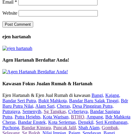
Email
*
Website
ejen hartanah
Agen Hartanah Berdaftar Anda!
Kawasan Fokus Jualan Rumah & Hartanah
Ejen Hartanah & Ejen Jual Rumah di kawasan
Bangi,
Kajang,
Bandar Seri Putra,
Bukit Mahkota,
Bandar Baru Salak Tinggi,
Bdr
Baru Putra Nilai,
Alam Sari,
Cheras,
Desa Pinggiran Putra,
Putrajaya,
Semenyih,
Sg Tangkas,
Cyberjaya,
Bandar Saujana
Putra,
Putra Heights,
Kota Warisan,
BTHO,
Ampang,
Bdr Mahkota
Cheras,
Bandar Enstek,
Kota Seriemas,
Dengkil,
Seri Kembangan,
Puchong,
Bandar Kinrara,
Puncak Jalil,
Shah Alam,
Gombak,
Selayang,
Sg Buloh,
Nilai Impian,
Pajam,
Sendayan,
Bangi,